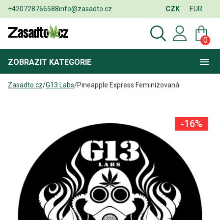
+420728766588
info@zasadto.cz
CZK
EUR
0
ZOBRAZIT
KATEGORIE
Zasadto.cz
/
G13 Labs
/
Pineapple Express Feminizovaná
-16%