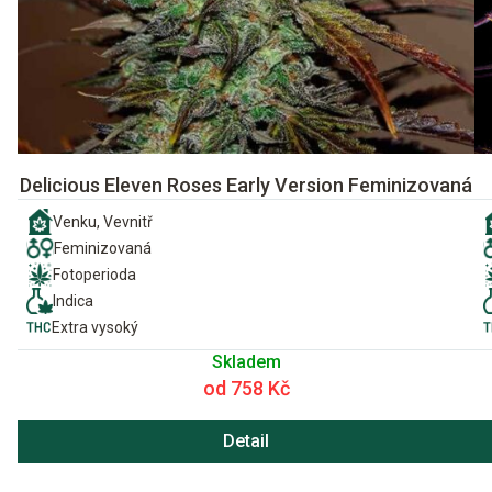
Delicious Eleven Roses Early Version Feminizovaná
Venku, Vevnitř
Feminizovaná
Fotoperioda
Indica
Extra vysoký
Skladem
od 758 Kč
Detail