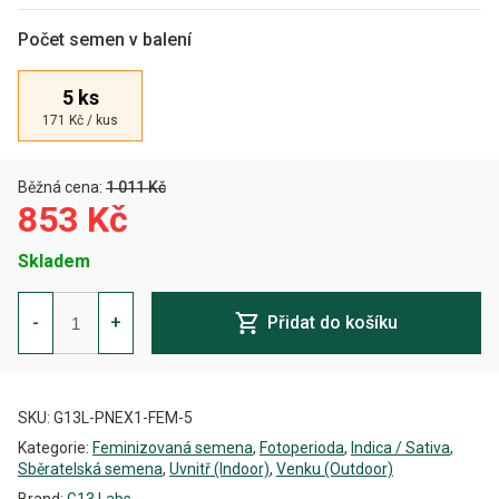
Počet semen v balení
5 ks
171 Kč / kus
Běžná cena:
1 011 Kč
853 Kč
Skladem
Pineapple
Express
-
+
Přidat do košíku
Feminizovaná
množství
Alternative:
SKU:
G13L-PNEX1-FEM-5
Kategorie:
Feminizovaná semena
,
Fotoperioda
,
Indica / Sativa
,
Sběratelská semena
,
Uvnitř (Indoor)
,
Venku (Outdoor)