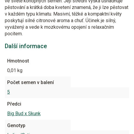
ve světě konopných semen. Její střední výška usnadňuje
pěstování a krátká doba kvetení znamená, že ji lze pěstovat
v každém typu klimatu. Masivní, těžké a kompaktní květy
poskytují silné citronové aroma a chuť. Účinek je silný,
vyvážený a vede k mozkovému opojení s relaxačním
pocitem.
Další informace
Hmotnost
0,01 kg
Počet semen v balení
5
Předci
Big Bud x Skunk
Genotyp