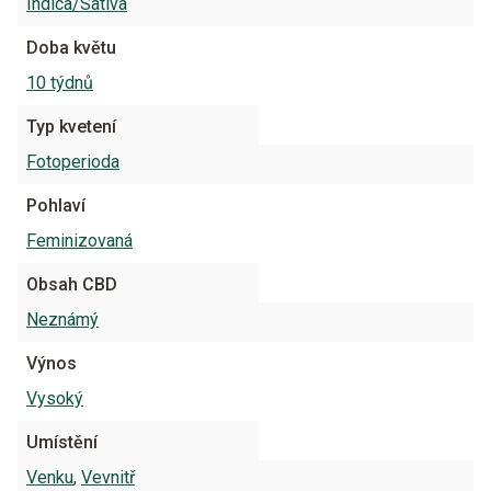
Indica/Sativa
Doba květu
10 týdnů
Typ kvetení
Fotoperioda
Pohlaví
Feminizovaná
Obsah CBD
Neznámý
Výnos
Vysoký
Umístění
Venku
,
Vevnitř