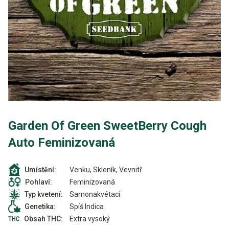
Garden Of Green SweetBerry Cough
Auto Feminizovaná
Venku, Skleník, Vevnitř
Umístění:
Feminizovaná
Pohlaví:
Samonakvétací
Typ kvetení:
Spíš Indica
Genetika:
Extra vysoký
Obsah THC: