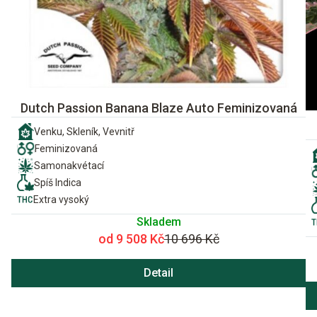
Dutch Passion Banana Blaze Auto Feminizovaná
Venku, Skleník, Vevnitř
Feminizovaná
Samonakvétací
Spíš Indica
Extra vysoký
Skladem
od 9 508 Kč
10 696 Kč
Detail