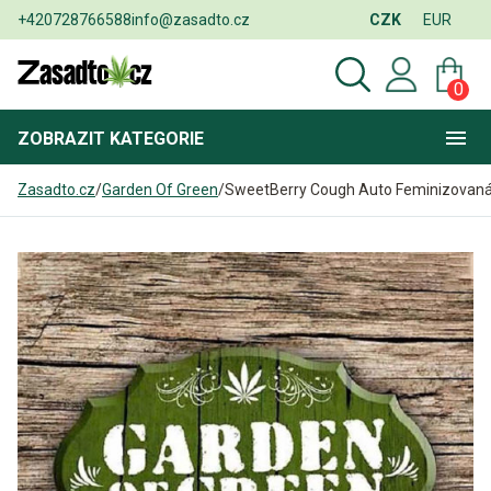
+420728766588
info@zasadto.cz
CZK
EUR
0
ZOBRAZIT
KATEGORIE
Zasadto.cz
/
Garden Of Green
/
SweetBerry Cough Auto Feminizovan