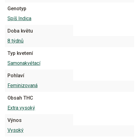
Genotyp
Spíš Indica
Doba květu
8 týdnů
Typ kvetení
Samonakvétací
Pohlaví
Feminizovaná
Obsah THC
Extra vysoký
Výnos
Vysoký