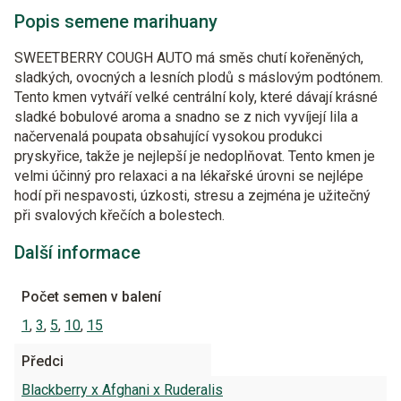
Popis semene marihuany
SWEETBERRY COUGH AUTO má směs chutí kořeněných,
sladkých, ovocných a lesních plodů s máslovým podtónem.
Tento kmen vytváří velké centrální koly, které dávají krásné
sladké bobulové aroma a snadno se z nich vyvíjejí lila a
načervenalá poupata obsahující vysokou produkci
pryskyřice, takže je nejlepší je nedoplňovat. Tento kmen je
velmi účinný pro relaxaci a na lékařské úrovni se nejlépe
hodí při nespavosti, úzkosti, stresu a zejména je užitečný
při svalových křečích a bolestech.
Další informace
Počet semen v balení
1
,
3
,
5
,
10
,
15
Předci
Blackberry x Afghani x Ruderalis