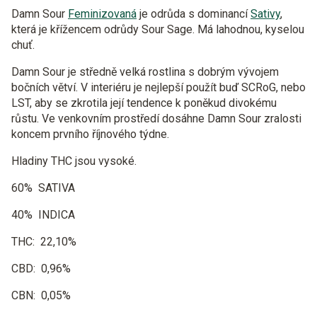
Damn Sour
Feminizovaná
je odrůda s dominancí
Sativy
,
která je křížencem odrůdy Sour Sage. Má lahodnou, kyselou
chuť.
Damn Sour je středně velká rostlina s dobrým vývojem
bočních větví. V interiéru je nejlepší použít buď SCRoG, nebo
LST, aby se zkrotila její tendence k poněkud divokému
růstu. Ve venkovním prostředí dosáhne Damn Sour zralosti
koncem prvního říjnového týdne.
Hladiny THC jsou vysoké.
60%
SATIVA
40%
INDICA
THC:
22,10%
CBD:
0,96%
CBN:
0,05%