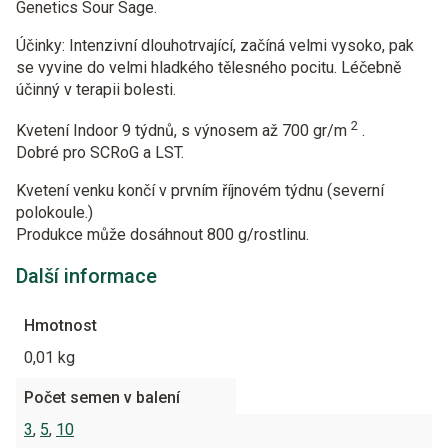
Genetics
Sour Sage.
Účinky:
Intenzivní dlouhotrvající, začíná velmi vysoko, pak
se vyvine do velmi hladkého tělesného pocitu. Léčebně
účinný v terapii bolesti.
2
Kvetení Indoor
9 týdnů, s výnosem až 700 gr/m
.
Dobré pro SCRoG a LST.
Kvetení venku
končí v prvním říjnovém týdnu (severní
polokoule.)
Produkce může dosáhnout 800 g/rostlinu.
Další informace
Hmotnost
0,01 kg
Počet semen v balení
3
,
5
,
10