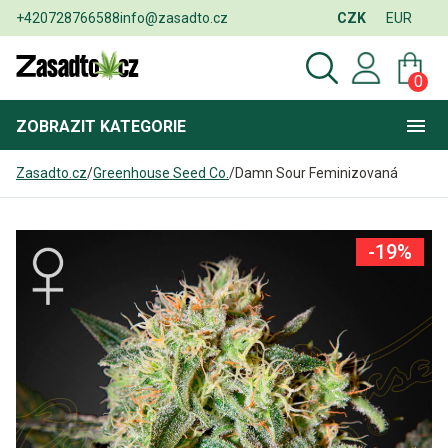
+420728766588
info@zasadto.cz
CZK
EUR
0
ZOBRAZIT
KATEGORIE
Zasadto.cz
/
Greenhouse Seed Co.
/
Damn Sour Feminizovaná
-19%