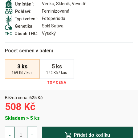
Venku, Skleník, Vevnitř
Umístění:
Feminizovaná
Pohlaví:
Fotoperioda
Typ kvetení:
Spíš Sativa
Genetika:
Vysoký
Obsah THC:
Počet semen v balení
3 ks
5 ks
169 Kč / kus
142 Kč / kus
Běžná cena:
625 Kč
508 Kč
Skladem > 5 ks
Damn
Sour
-
+
Přidat do košíku