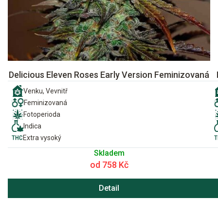
Delicious Eleven Roses Early Version Feminizovaná
Venku, Vevnitř
Feminizovaná
Fotoperioda
Indica
Extra vysoký
Skladem
od 758 Kč
Detail