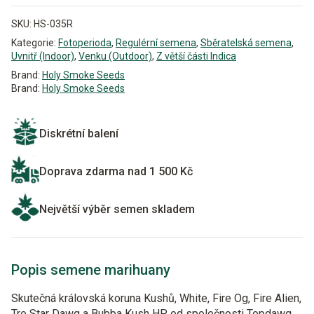
SKU:
HS-035R
Kategorie:
Fotoperioda
,
Regulérní semena
,
Sběratelská semena
,
Uvnitř (Indoor)
,
Venku (Outdoor)
,
Z větší části Indica
Brand:
Holy Smoke Seeds
Brand:
Holy Smoke Seeds
Diskrétní balení
Doprava zdarma nad 1 500 Kč
Největší výběr semen skladem
Popis semene marihuany
Skutečná královská koruna Kushů, White, Fire Og, Fire Alien,
Tre Star Dawg a Bubba Kush HP od společnosti Topdawg