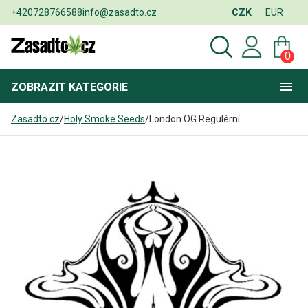
+420728766588
info@zasadto.cz
CZK
EUR
0
ZOBRAZIT
KATEGORIE
Zasadto.cz
/
Holy Smoke Seeds
/
London OG Regulérní