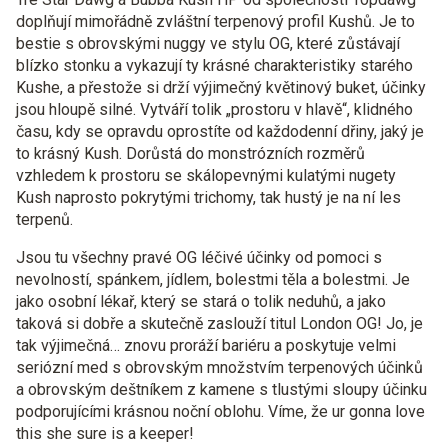
doplňují mimořádně zvláštní terpenový profil Kushů. Je to
bestie s obrovskými nuggy ve stylu OG, které zůstávají
blízko stonku a vykazují ty krásné charakteristiky starého
Kushe, a přestože si drží výjimečný květinový buket, účinky
jsou hloupě silné. Vytváří tolik „prostoru v hlavě“, klidného
času, kdy se opravdu oprostíte od každodenní dřiny, jaký je
to krásný Kush. Dorůstá do monstrózních rozměrů
vzhledem k prostoru se skálopevnými kulatými nugety
Kush naprosto pokrytými trichomy, tak hustý je na ní les
terpenů.
Jsou tu všechny pravé OG léčivé účinky od pomoci s
nevolností, spánkem, jídlem, bolestmi těla a bolestmi. Je
jako osobní lékař, který se stará o tolik neduhů, a jako
taková si dobře a skutečně zaslouží titul London OG! Jo, je
tak výjimečná… znovu proráží bariéru a poskytuje velmi
seriózní med s obrovským množstvím terpenových účinků
a obrovským deštníkem z kamene s tlustými sloupy účinku
podporujícími krásnou noční oblohu. Víme, že ur gonna love
this she sure is a keeper!