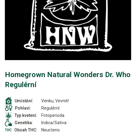
Homegrown Natural Wonders Dr. Who
Regulérní
Venku, Vevnitř
Umístění:
Regulérní
Pohlaví:
Fotoperioda
Typ kvetení:
Indica/Sativa
Genetika:
Neurčeno
Obsah THC: