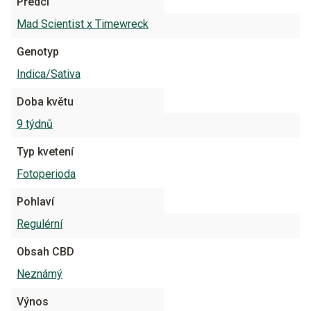
Předci
Mad Scientist x Timewreck
Genotyp
Indica/Sativa
Doba květu
9 týdnů
Typ kvetení
Fotoperioda
Pohlaví
Regulérní
Obsah CBD
Neznámý
Výnos