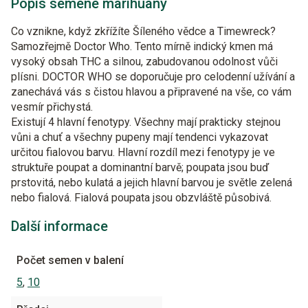
Popis semene marihuany
Co vznikne, když zkřížíte Šíleného vědce a Timewreck?
Samozřejmě Doctor Who. Tento mírně indický kmen má
vysoký obsah THC a silnou, zabudovanou odolnost vůči
plísni. DOCTOR WHO se doporučuje pro celodenní užívání a
zanechává vás s čistou hlavou a připravené na vše, co vám
vesmír přichystá.
Existují 4 hlavní fenotypy. Všechny mají prakticky stejnou
vůni a chuť a všechny pupeny mají tendenci vykazovat
určitou fialovou barvu. Hlavní rozdíl mezi fenotypy je ve
struktuře poupat a dominantní barvě; poupata jsou buď
prstovitá, nebo kulatá a jejich hlavní barvou je světle zelená
nebo fialová. Fialová poupata jsou obzvláště působivá.
Další informace
Počet semen v balení
5
,
10