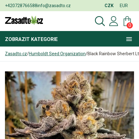
+420728766588
info@zasadto.cz
CZK
EUR
0
ZOBRAZIT
KATEGORIE
Zasadto.cz
/
Humboldt Seed Organization
/
Black Rainbow Sherbert Ltd