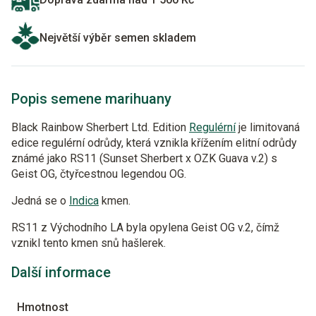
Největší výběr semen skladem
Popis semene marihuany
Black Rainbow Sherbert Ltd. Edition
Regulérní
je limitovaná
edice regulérní odrůdy, která vznikla křížením elitní odrůdy
známé jako RS11 (Sunset Sherbert x OZK Guava v.2) s
Geist OG, čtyřcestnou legendou OG.
Jedná se o
Indica
kmen.
RS11 z Východního LA byla opylena Geist OG v.2, čímž
vznikl tento kmen snů hašlerek.
Další informace
Hmotnost