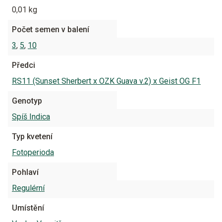
0,01 kg
Počet semen v balení
3
,
5
,
10
Předci
RS11 (Sunset Sherbert x OZK Guava v.2) x Geist OG F1
Genotyp
Spíš Indica
Typ kvetení
Fotoperioda
Pohlaví
Regulérní
Umístění