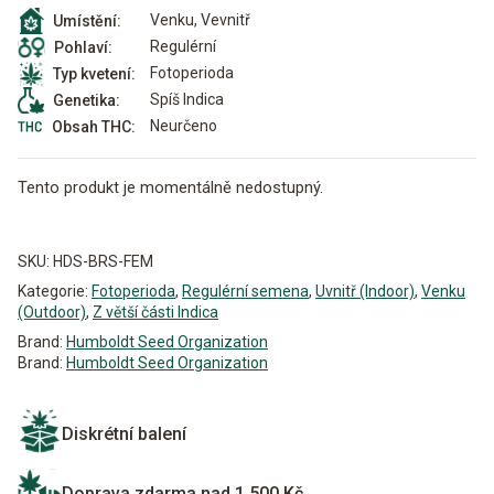
Venku, Vevnitř
Umístění:
Regulérní
Pohlaví:
Fotoperioda
Typ kvetení:
Spíš Indica
Genetika:
Neurčeno
Obsah THC:
Tento produkt je momentálně nedostupný.
Alternative:
SKU:
HDS-BRS-FEM
Kategorie:
Fotoperioda
,
Regulérní semena
,
Uvnitř (Indoor)
,
Venku
(Outdoor)
,
Z větší části Indica
Brand:
Humboldt Seed Organization
Brand:
Humboldt Seed Organization
Diskrétní balení
Doprava zdarma nad 1 500 Kč