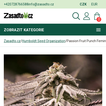
+420728766588
info@zasadto.cz
CZK
EUR
0
ZOBRAZIT
KATEGORIE
Zasadto.cz
/
Humboldt Seed Organization
/
Passion Fruit Punch Femi