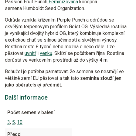
Passion Fruit Punch
Feminizovaná
konopná
semena Humboldt Seed Organization.
Odrůda vznikla křížením Purple Punch a odrůdou se
skvělým terpenovým profilem Geist OG. Výsledná rostlina
je vynikající dvojitý hybrid OG, který kombinuje komplexní
exotickou chuť se silnou účinností a skvělými výnosy.
Rostlina roste 8 týdnů nebo možná o něco déle. Lze
pěstovat
uvnitř
i
venku
. Sklízí se počátkem října. Rostlina
dorůstá ve venkovním prostředí až do výšky 4 m.
Bohužel je potřeba pamatovat, že semena se nesmějí ve
většině zemí EU pěstovat a tak tato
semínka slouží jen
jako sběratelský předmět
.
Další informace
Počet semen v balení
3
,
5
,
10
Předci