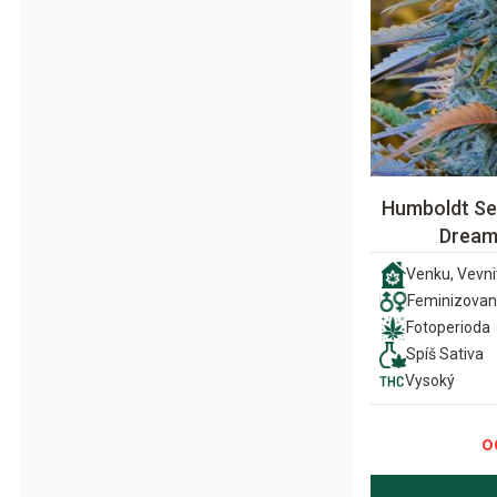
Humboldt Se
Dream
Venku, Vevni
Feminizova
Fotoperioda
Spíš Sativa
Vysoký
o