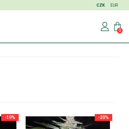
CZK
EUR
0
-19%
-20%