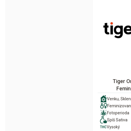
Tiger O
Femin
Venku, Sklení
Feminizova
Fotoperioda
Spíš Sativa
Vysoký