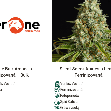
ne Bulk Amnesia
Silent Seeds Amnesia Le
izovaná – Bulk
Feminizovaná
k, Vevnitř
Venku, Vevnitř
ná
Feminizovaná
Fotoperioda
Spíš Sativa
Extra vysoký