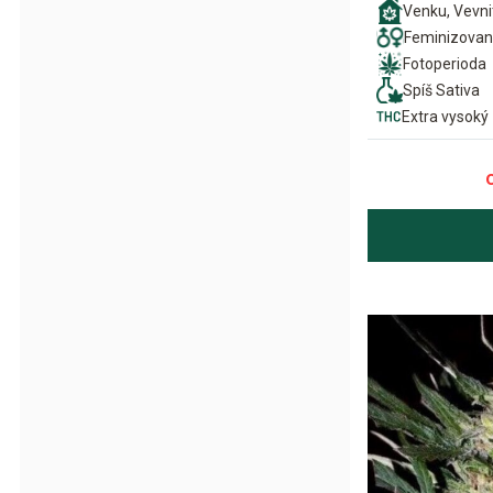
Venku, Vevni
Feminizova
Fotoperioda
Spíš Sativa
Extra vysoký