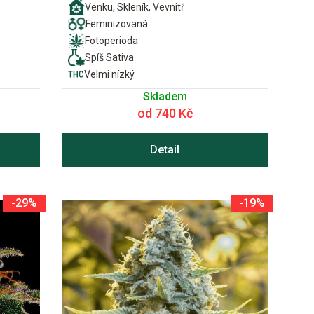
Venku, Skleník, Vevnitř
Feminizovaná
Fotoperioda
Spíš Sativa
Velmi nízký
Skladem
od 740 Kč
Detail
-29%
-19%