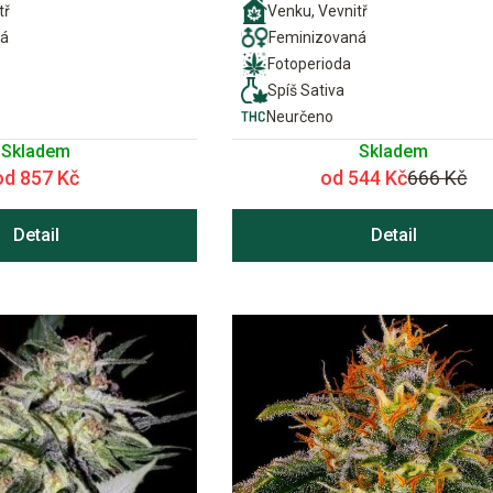
tř
Venku, Vevnitř
ná
Feminizovaná
Fotoperioda
Spíš Sativa
Neurčeno
Skladem
Skladem
od 857 Kč
od 544 Kč
666 Kč
Detail
Detail