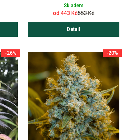
Skladem
od 443 Kč
553 Kč
Detail
-26%
-20%