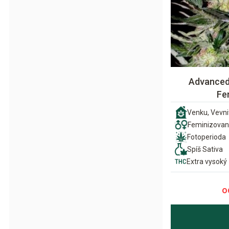
Advanced
Fe
Venku, Vevni
Feminizova
Fotoperioda
Spíš Sativa
Extra vysoký
o