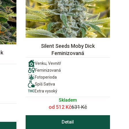
Silent Seeds Moby Dick
ck
Feminizovaná
Venku, Vevnitř
Feminizovaná
Fotoperioda
Spíš Sativa
Extra vysoký
Skladem
od 512 Kč
631 Kč
Detail