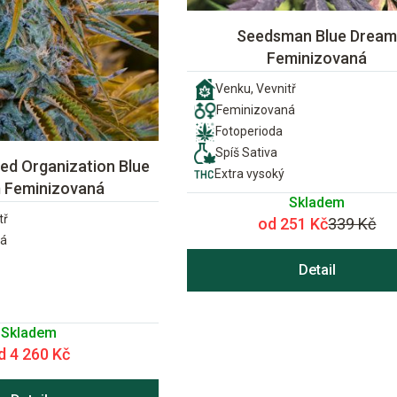
Seedsman Blue Drea
Feminizovaná
Venku, Vevnitř
Feminizovaná
Fotoperioda
Spíš Sativa
ed Organization Blue
Extra vysoký
 Feminizovaná
Skladem
tř
od 251 Kč
339 Kč
ná
Detail
Skladem
d 4 260 Kč