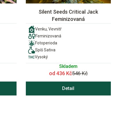
m
Silent Seeds Critical Jack
Feminizovaná
Venku, Vevnitř
Feminizovaná
Fotoperioda
Spíš Sativa
Vysoký
Skladem
od 436 Kč
546 Kč
Detail