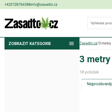
+420728766588
info@zasadto.cz
ZOBRAZIT
KATEGORIE
Zasadto.cz
/
3 metry 
3 metry 
18 položek
Nejprodávaněj