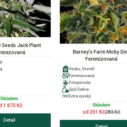
 Seeds Jack Plant
Barney's Farm Moby Di
minizovaná
Feminizovaná
tř
Venku, Vevnitř
ná
Feminizovaná
Fotoperioda
Spíš Sativa
Extra vysoký
Skladem
Skladem
d 1 875 Kč
od 201 Kč
283 Kč
Detail
Detail