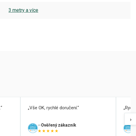
3 metry a více
.
Vše OK, rychlé doručení.
Rychl
›
Ověřený zákazník
★★★★★