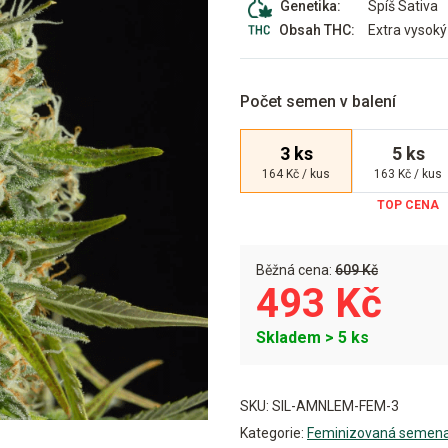
Spíš Sativa
Genetika:
Extra vysoký
Obsah THC:
Počet semen v balení
3 ks
5 ks
164 Kč / kus
163 Kč / kus
Běžná cena:
609 Kč
493 Kč
Skladem > 5 ks
Alternative:
SKU:
SIL-AMNLEM-FEM-3
Kategorie:
Feminizovaná semen