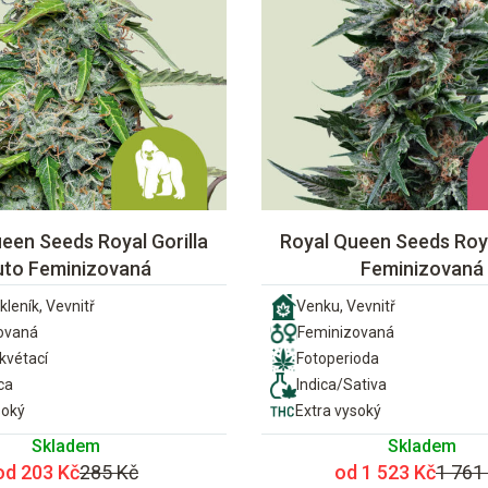
een Seeds Royal Gorilla
Royal Queen Seeds Roya
uto Feminizovaná
Feminizovaná
kleník, Vevnitř
Venku, Vevnitř
ovaná
Feminizovaná
vétací
Fotoperioda
ca
Indica/Sativa
soký
Extra vysoký
Skladem
Skladem
od 203 Kč
285 Kč
od 1 523 Kč
1 761