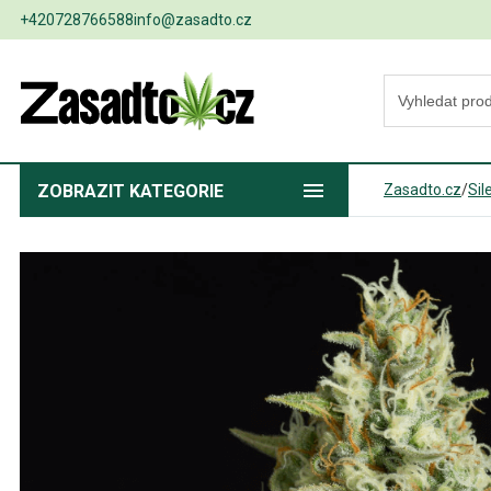
+420728766588
info@zasadto.cz
ZOBRAZIT
KATEGORIE
Zasadto.cz
/
Sil