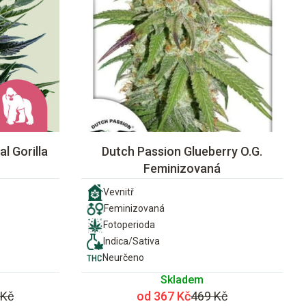
l Gorilla
Dutch Passion Glueberry O.G.
Feminizovaná
Vevnitř
Feminizovaná
Fotoperioda
Indica/Sativa
Neurčeno
Skladem
 Kč
od 367 Kč
469 Kč