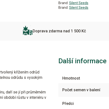
Brand:
Silent Seeds
Brand:
Silent Seeds
Doprava zdarma nad 1 500 Kč
Další informace
tvořený křížením odrůd
atelnou odrůdu s vysokým
Hmotnost
Počet semen v balení
u, daří se jí při průměrném
í období růstu v interiéru v
Předci