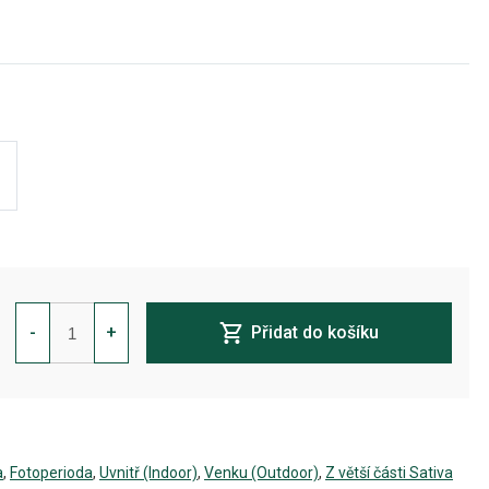
Amnesia
Lemon
-
+
Přidat do košíku
Feminizovaná
množství
a
,
Fotoperioda
,
Uvnitř (Indoor)
,
Venku (Outdoor)
,
Z větší části Sativa