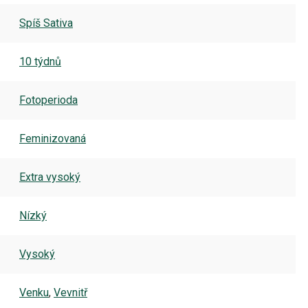
Spíš Sativa
10 týdnů
Fotoperioda
Feminizovaná
Extra vysoký
Nízký
Vysoký
Venku
,
Vevnitř