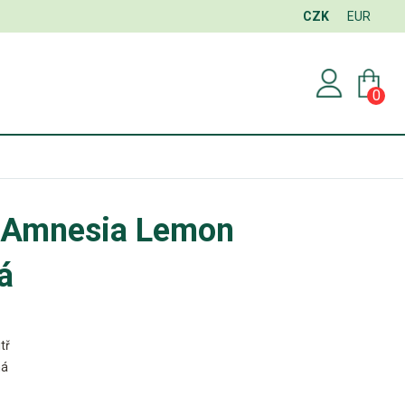
CZK
EUR
0
s Amnesia Lemon
á
tř
ná