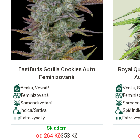
FastBuds Gorilla Cookies Auto
Royal Qu
Feminizovaná
A
Venku, Vevnitř
Venku, S
Feminizovaná
Feminiz
Samonakvétací
Samonak
Indica/Sativa
Spíš Indi
Extra vysoký
Extra vy
Skladem
od 264 Kč
353 Kč