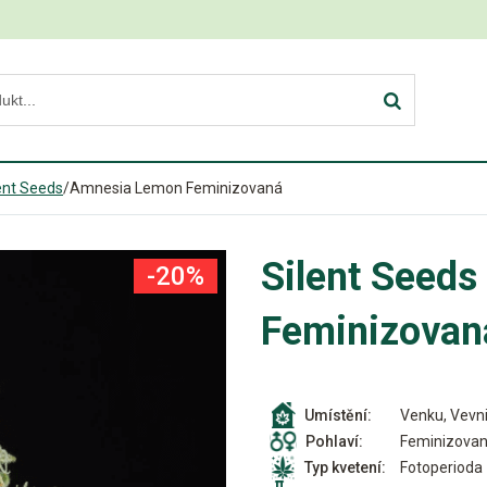
ent Seeds
/
Amnesia Lemon Feminizovaná
Silent Seed
-20%
Feminizovan
Venku, Vevni
Umístění:
Feminizova
Pohlaví:
Fotoperioda
Typ kvetení: