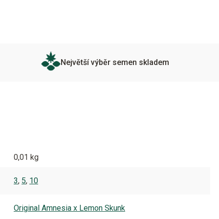
Největší výběr semen skladem
0,01 kg
3
,
5
,
10
Original Amnesia x Lemon Skunk