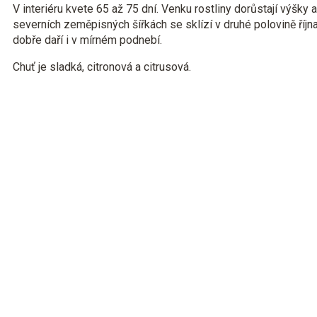
V interiéru kvete 65 až 75 dní. Venku rostliny dorůstají výšky
severních zeměpisných šířkách se sklízí v druhé polovině října
dobře daří i v mírném podnebí.
Chuť je sladká, citronová a citrusová.