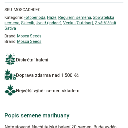
SKU:
MOSCADHREG
Kategorie:
Fotoperioda
,
Haze
,
Regulérní semena
,
Sběratelská
semena
,
Skleník
,
Uvnitř (Indoor)
,
Venku (Outdoor)
,
Z větší části
Sativa
Brand:
Mosca Seeds
Brand:
Mosca Seeds
Diskrétní balení
Doprava zdarma nad 1 500 Kč
Největší výběr semen skladem
Popis semene marihuany
Netestované šlechtitelské balení 20 semen. Bude vydán