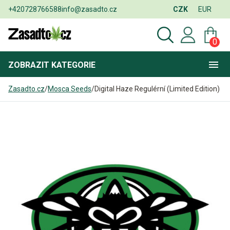
+420728766588
info@zasadto.cz
CZK
EUR
0
ZOBRAZIT
KATEGORIE
Zasadto.cz
/
Mosca Seeds
/
Digital Haze Regulérní (Limited Edition)