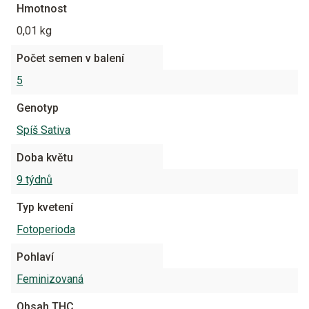
Hmotnost
0,01 kg
Počet semen v balení
5
Genotyp
Spíš Sativa
Doba květu
9 týdnů
Typ kvetení
Fotoperioda
Pohlaví
Feminizovaná
Obsah THC