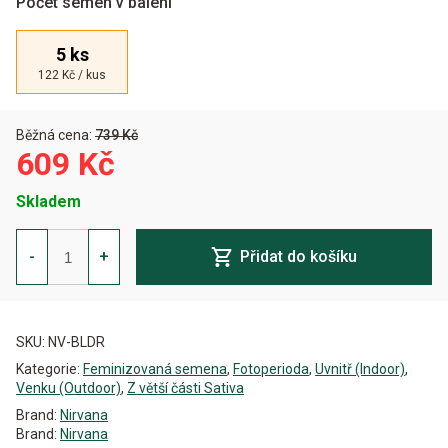
Počet semen v balení
5 ks
122 Kč / kus
Běžná cena:
739 Kč
609 Kč
Skladem
Blue
Dream
-
+
Přidat do košíku
Feminizovaná
množství
Alternative:
SKU:
NV-BLDR
Kategorie:
Feminizovaná semena
,
Fotoperioda
,
Uvnitř (Indoor)
,
Venku (Outdoor)
,
Z větší části Sativa
Brand:
Nirvana
Brand:
Nirvana