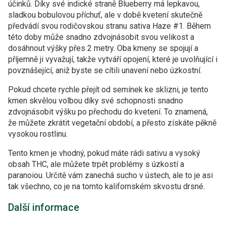
účinků. Díky své indické straně Blueberry má lepkavou,
sladkou bobulovou příchuť, ale v době kvetení skutečně
předvádí svou rodičovskou stranu sativa Haze #1. Během
této doby může snadno zdvojnásobit svou velikost a
dosáhnout výšky přes 2 metry. Oba kmeny se spojují a
příjemně ji vyvažují, takže vytváří opojení, které je uvolňující i
povznášející, aniž byste se cítili unavení nebo úzkostní.
Pokud chcete rychle přejít od semínek ke sklizni, je tento
kmen skvělou volbou díky své schopnosti snadno
zdvojnásobit výšku po přechodu do kvetení. To znamená,
že můžete zkrátit vegetační období, a přesto získáte pěkně
vysokou rostlinu.
Tento kmen je vhodný, pokud máte rádi sativu a vysoký
obsah THC, ale můžete trpět problémy s úzkostí a
paranoiou. Určitě vám zanechá sucho v ústech, ale to je asi
tak všechno, co je na tomto kalifornském skvostu drsné.
Další informace