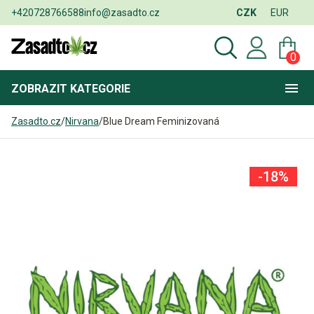
+420728766588
info@zasadto.cz
CZK
EUR
0
ZOBRAZIT
KATEGORIE
Zasadto.cz
/
Nirvana
/
Blue Dream Feminizovaná
-18%