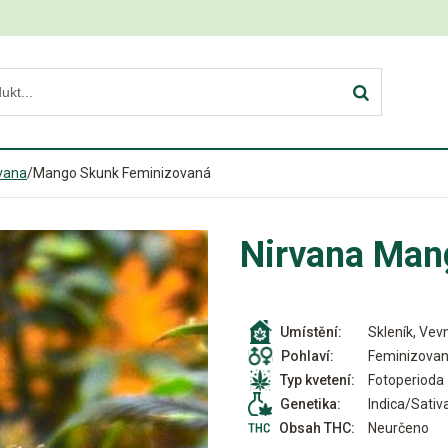
vana
/
Mango Skunk Feminizovaná
Nirvana Man
Skleník, Vevn
Umístění:
Feminizova
Pohlaví:
Fotoperioda
Typ kvetení:
Indica/Sativ
Genetika:
Neurčeno
Obsah THC: