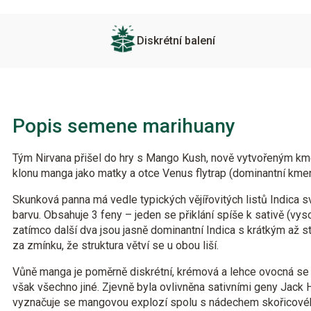
Diskrétní balení
Popis semene marihuany
Tým Nirvana přišel do hry s Mango Kush, nově vytvořeným kme
klonu manga jako matky a otce Venus flytrap (dominantní kme
Skunková panna má vedle typických vějířovitých listů Indica s
barvu. Obsahuje 3 feny – jeden se přiklání spíše k sativě (vy
zatímco další dva jsou jasně dominantní Indica s krátkým až s
za zmínku, že struktura větví se u obou liší.
Vůně manga je poměrně diskrétní, krémová a lehce ovocná se
však všechno jiné. Zjevně byla ovlivněna sativními geny Jack 
vyznačuje se mangovou explozí spolu s nádechem skořicové