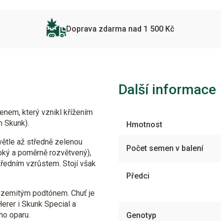
Doprava zdarma nad 1 500 Kč
Další informace
nem, který vznikl křížením
n Skunk).
Hmotnost
větle až středně zelenou
Počet semen v balení
soký a poměrně rozvětvený),
tředním vzrůstem. Stojí však
Předci
 zemitým podtónem. Chuť je
Herer i Skunk Special a
ho oparu.
Genotyp