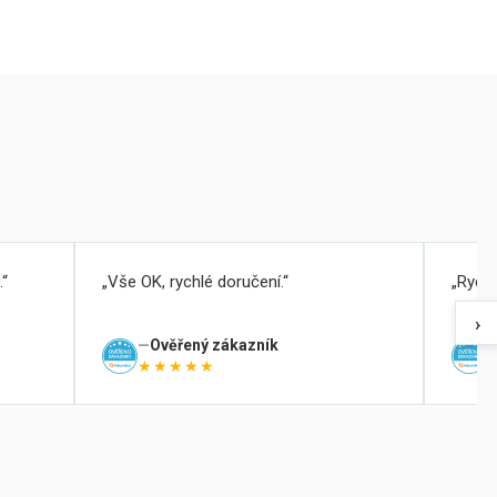
.
Vše OK, rychlé doručení.
Rychl
›
Ověřený zákazník
★★★★★