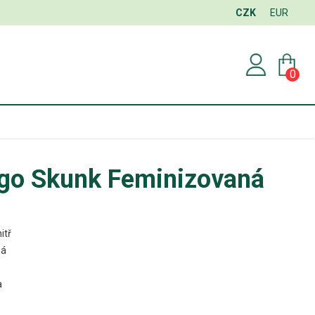
CZK
EUR
0
go Skunk Feminizovaná
itř
ná
a