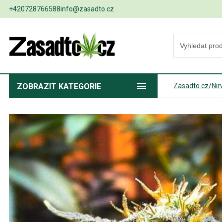
+420728766588
info@zasadto.cz
ZOBRAZIT
KATEGORIE
Zasadto.cz
/
Nir