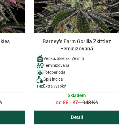
kies
Barney's Farm Gorilla Zkittlez
Feminizovaná
Venku, Skleník, Vevnitř
Feminizovaná
Fotoperioda
Spíš Indica
Extra vysoký
Skladem
č
od 881 Kč
1 043 Kč
Detail