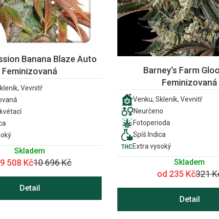
ssion Banana Blaze Auto
Barney's Farm Gloo
Feminizovaná
Feminizovaná
kleník, Vevnitř
Venku, Skleník, Vevnitř
ovaná
Neurčeno
vétací
Fotoperioda
ca
Spíš Indica
soký
Extra vysoký
Skladem
Skladem
 9 508 Kč
10 696 Kč
od 235 Kč
321 K
Detail
Detail