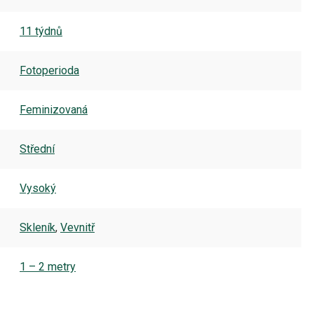
11 týdnů
Fotoperioda
Feminizovaná
Střední
Vysoký
Skleník
,
Vevnitř
1 – 2 metry