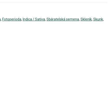
a
,
Fotoperioda
,
Indica / Sativa
,
Sběratelská semena
,
Skleník
,
Skunk
,