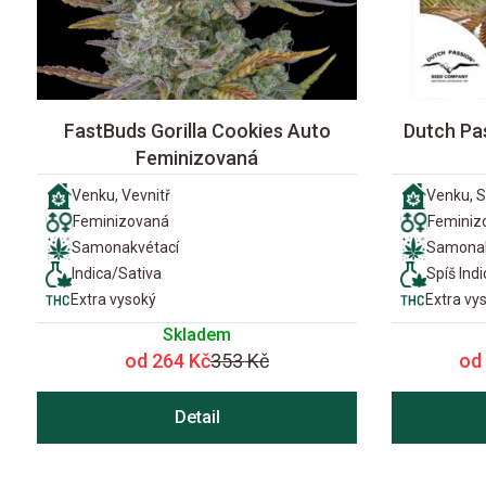
FastBuds Gorilla Cookies Auto
Dutch Pa
Feminizovaná
Venku, Vevnitř
Venku, S
Feminizovaná
Feminiz
Samonakvétací
Samonak
Indica/Sativa
Spíš Indi
Extra vysoký
Extra vy
Skladem
od 264 Kč
353 Kč
od
Detail