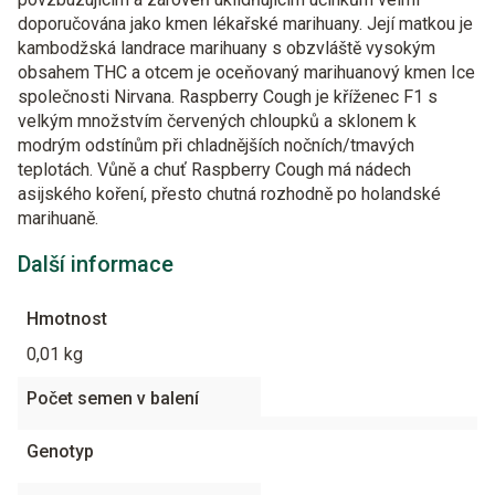
doporučována jako kmen lékařské marihuany. Její matkou je
kambodžská landrace marihuany s obzvláště vysokým
obsahem THC a otcem je oceňovaný marihuanový kmen Ice
společnosti Nirvana. Raspberry Cough je kříženec F1 s
velkým množstvím červených chloupků a sklonem k
modrým odstínům při chladnějších nočních/tmavých
teplotách. Vůně a chuť Raspberry Cough má nádech
asijského koření, přesto chutná rozhodně po holandské
marihuaně.
Další informace
Hmotnost
0,01 kg
Počet semen v balení
Genotyp