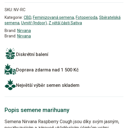
SKU:
NV-RC
Kategorie:
CBD
,
Feminizovaná semena
,
Fotoperioda
,
Sběratelská
semena
,
Uvnitř (Indoor)
,
Z větší části Sativa
Brand:
Nirvana
Brand:
Nirvana
Diskrétní balení
Doprava zdarma nad 1 500 Kč
Největší výběr semen skladem
Popis semene marihuany
Semena Nirvana Raspberry Cough jsou díky svým jasným,
povzbuzujícím a zároveň uklidňujícím účinkům velmi