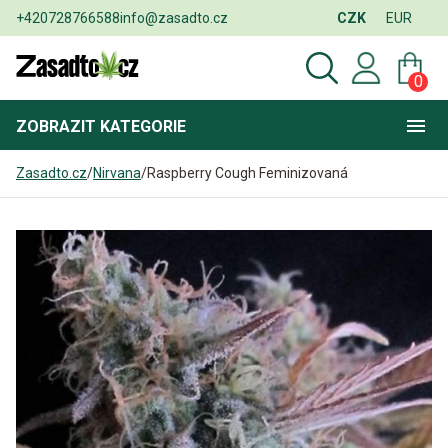
+420728766588
info@zasadto.cz
CZK
EUR
0
ZOBRAZIT
KATEGORIE
Zasadto.cz
/
Nirvana
/
Raspberry Cough Feminizovaná