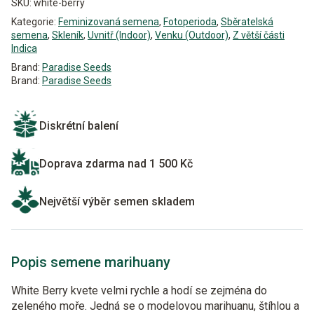
SKU:
white-berry
Kategorie:
Feminizovaná semena
,
Fotoperioda
,
Sběratelská
semena
,
Skleník
,
Uvnitř (Indoor)
,
Venku (Outdoor)
,
Z větší části
Indica
Brand:
Paradise Seeds
Brand:
Paradise Seeds
Diskrétní balení
Doprava zdarma nad 1 500 Kč
Největší výběr semen skladem
Popis semene marihuany
White Berry kvete velmi rychle a hodí se zejména do
zeleného moře. Jedná se o modelovou marihuanu, štíhlou a