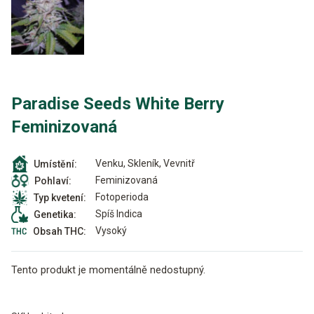
Paradise Seeds White Berry
Feminizovaná
Venku, Skleník, Vevnitř
Umístění:
Feminizovaná
Pohlaví:
Fotoperioda
Typ kvetení:
Spíš Indica
Genetika:
Vysoký
Obsah THC:
Tento produkt je momentálně nedostupný.
Alternative: