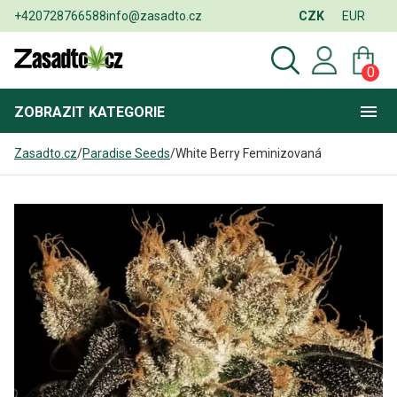
+420728766588
info@zasadto.cz
CZK
EUR
0
ZOBRAZIT
KATEGORIE
Zasadto.cz
/
Paradise Seeds
/
White Berry Feminizovaná