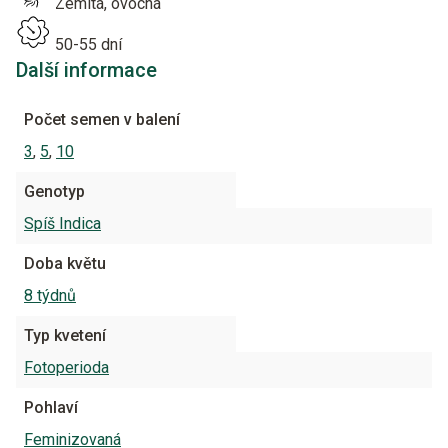
Zemitá, ovocná
50-55 dní
Další informace
Počet semen v balení
3
,
5
,
10
Genotyp
Spíš Indica
Doba květu
8 týdnů
Typ kvetení
Fotoperioda
Pohlaví
Feminizovaná