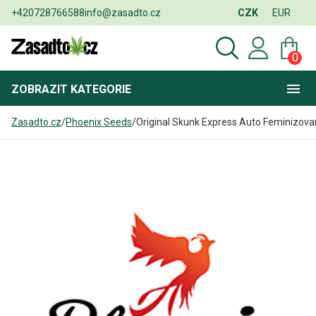
+420728766588
info@zasadto.cz
CZK
EUR
0
ZOBRAZIT
KATEGORIE
Zasadto.cz
/
Phoenix Seeds
/
Original Skunk Express Auto Feminizov