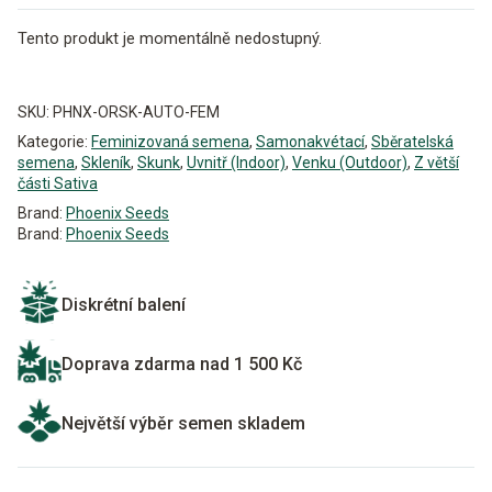
Tento produkt je momentálně nedostupný.
Alternative:
SKU:
PHNX-ORSK-AUTO-FEM
Kategorie:
Feminizovaná semena
,
Samonakvétací
,
Sběratelská
semena
,
Skleník
,
Skunk
,
Uvnitř (Indoor)
,
Venku (Outdoor)
,
Z větší
části Sativa
Brand:
Phoenix Seeds
Brand:
Phoenix Seeds
Diskrétní balení
Doprava zdarma nad 1 500 Kč
Největší výběr semen skladem