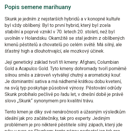
Popis semene marihuany
Skunk je jedním z nejstarších hybridů a v konopné kultuře
byl vždy oblíbený. Byl to první hybrid, který byl zcela
stabilní a poprvé vznikl v 70. letech 20. století, než byl
uvolněn v Holandsku. Okamžitě se stal jedním z oblíbených
kmenů pěstitelů a chovatelů po celém světě. Má silný, ale
šťastný high a dlouhotrvající, ale mozkový účinek.
Její genetický základ tvoří tři kmeny: Afghani, Columbian
Gold a Acapulco Gold. Tyto kmeny dohromady tvoří poměrně
silnou směs a zároveň vytvářejí chutný a aromatický kouř.
Je dominantní sativa a má nádherně krátkou dobu kvetení,
na svůj typ poskytuje působivé výnosy. Pěstování odrůdy
Skunk probíhalo pečlivě po řadu let, v dnešní době je právě
slovo „Skunk“ synonymem pro kvalitní trávu.
Tento kmen je díky své nenáročnosti a úžasným výsledkům
ideální jak pro začátečníky, tak pro experty. Jediným
problémem je pro některé pěstitele silný zápach, který jde