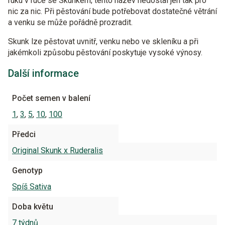
ruku v ruce se Skunkem; tento název nedostal jen tak pro
nic za nic. Při pěstování bude potřebovat dostatečné větrání
a venku se může pořádně prozradit.
Skunk lze pěstovat uvnitř, venku nebo ve skleníku a při
jakémkoli způsobu pěstování poskytuje vysoké výnosy.
Další informace
Počet semen v balení
1
,
3
,
5
,
10
,
100
Předci
Original Skunk x Ruderalis
Genotyp
Spíš Sativa
Doba květu
7 týdnů