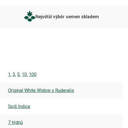
Největší výběr semen skladem
1
,
3
,
5
,
10
,
100
Original White Widow x Ruderalis
Spíš Indica
7 týdnů