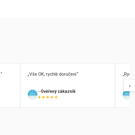
.
Vše OK, rychlé doručení.
Rychl
›
Ověřený zákazník
★★★★★