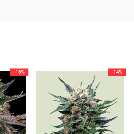
-16%
-14%