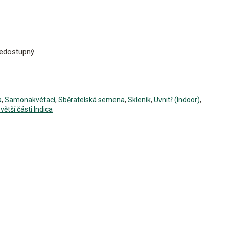
edostupný.
a
,
Samonakvétací
,
Sběratelská semena
,
Skleník
,
Uvnitř (Indoor)
,
 větší části Indica