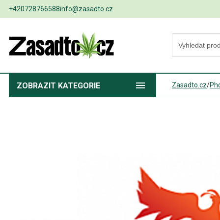
+420728766588
info@zasadto.cz
ZOBRAZIT
KATEGORIE
Zasadto.cz
/
Ph