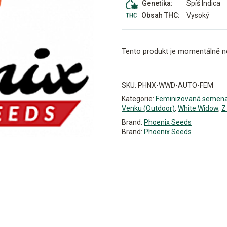
Spíš Indica
Genetika:
Vysoký
Obsah THC:
Tento produkt je momentálně n
Alternative:
SKU:
PHNX-WWD-AUTO-FEM
Kategorie:
Feminizovaná semen
Venku (Outdoor)
,
White Widow
,
Z
Brand:
Phoenix Seeds
Brand:
Phoenix Seeds