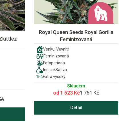
Royal Queen Seeds Royal Gorilla
Zkittlez
Feminizovaná
Venku, Vevnitř
Feminizovaná
Fotoperioda
Indica/Sativa
Extra vysoký
Skladem
od 1 523 Kč
1 761 Kč
Kč
Detail