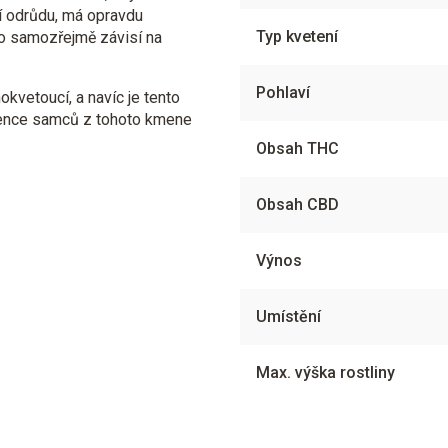
cí odrůdu, má opravdu
Typ kvetení
To samozřejmě závisí na
Pohlaví
kvetoucí, a navíc je tento
sence samců z tohoto kmene
Obsah THC
Obsah CBD
Výnos
Umístění
Max. výška rostliny