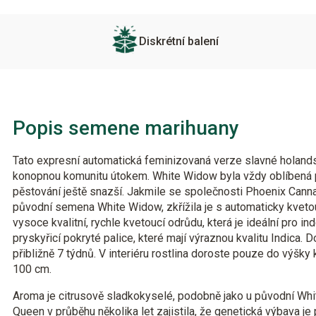
Diskrétní balení
Popis semene marihuany
Tato expresní automatická feminizovaná verze slavné holan
konopnou komunitu útokem. White Widow byla vždy oblíbená po 
pěstování ještě snazší. Jakmile se společnosti Phoenix Cann
původní semena White Widow, zkřížila je s automaticky kveto
vysoce kvalitní, rychle kvetoucí odrůdu, která je ideální pro in
pryskyřicí pokryté palice, které mají výraznou kvalitu Indica.
přibližně 7 týdnů. V interiéru rostlina doroste pouze do výšk
100 cm.
Aroma je citrusově sladkokyselé, podobně jako u původní Wh
Queen v průběhu několika let zajistila, že genetická výbava je 