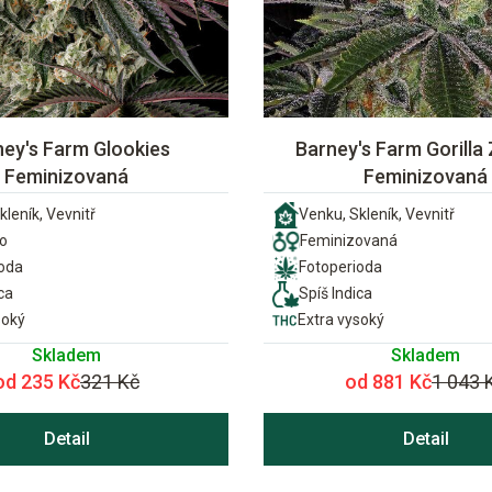
ney's Farm Glookies
Barney's Farm Gorilla 
Feminizovaná
Feminizovaná
kleník, Vevnitř
Venku, Skleník, Vevnitř
o
Feminizovaná
ioda
Fotoperioda
ca
Spíš Indica
soký
Extra vysoký
Skladem
Skladem
od 235 Kč
321 Kč
od 881 Kč
1 043 
Detail
Detail