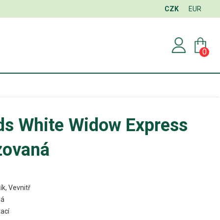
CZK
EUR
0
ds White Widow Express
zovaná
ík, Vevnitř
ná
ací