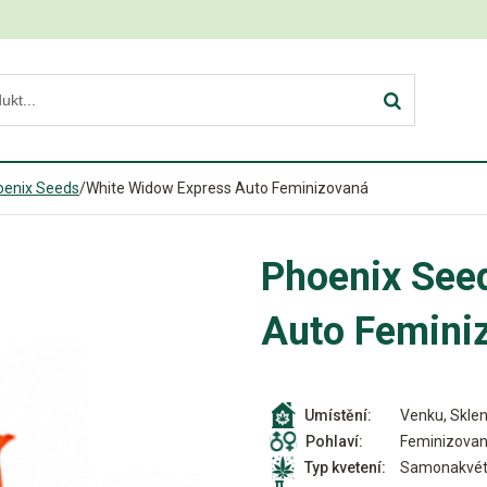
oenix Seeds
/
White Widow Express Auto Feminizovaná
Phoenix See
Auto Femini
Venku, Sklen
Umístění:
Feminizova
Pohlaví:
Samonakvét
Typ kvetení: