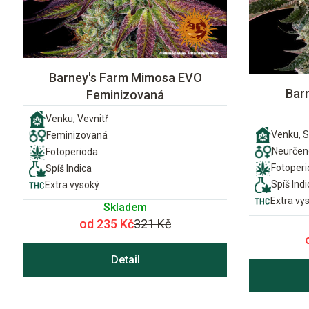
Barney's Farm Mimosa EVO
Bar
Feminizovaná
Venku, Vevnitř
Venku, S
Feminizovaná
Neurčen
Fotoperioda
Fotoper
Spíš Indica
Spíš Indi
Extra vysoký
Extra vy
Skladem
od 235 Kč
321 Kč
Detail