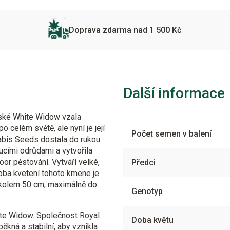
Doprava zdarma nad 1 500 Kč
Další informace
dské White Widow vzala
celém světě, ale nyní je její
Počet semen v balení
abis Seeds dostala do rukou
ucími odrůdami a vytvořila
door pěstování. Vytváří velké,
Předci
 Doba kvetení tohoto kmene je
y kolem 50 cm, maximálně do
Genotyp
ite Widow. Společnost Royal
Doba květu
pěkná a stabilní, aby vznikla