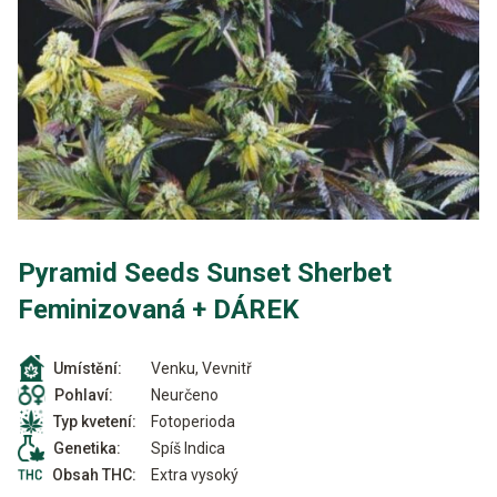
Pyramid Seeds Sunset Sherbet
Feminizovaná + DÁREK
Venku, Vevnitř
Umístění:
Neurčeno
Pohlaví:
Fotoperioda
Typ kvetení:
Spíš Indica
Genetika:
Extra vysoký
Obsah THC: