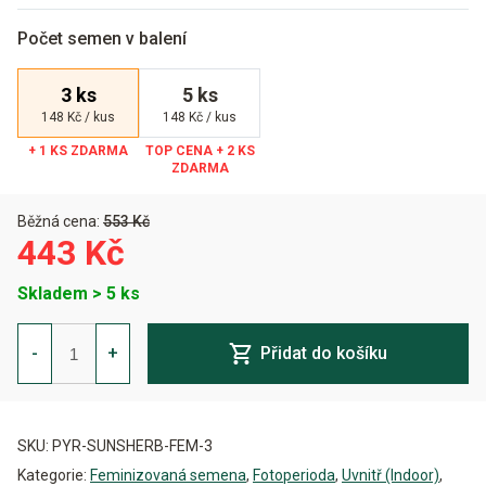
Počet semen v balení
3 ks
5 ks
148 Kč / kus
148 Kč / kus
Běžná cena:
553 Kč
443 Kč
Skladem > 5 ks
Sunset
Sherbet
-
+
Přidat do košíku
Feminizovaná
množství
Alternative:
SKU:
PYR-SUNSHERB-FEM-3
Kategorie:
Feminizovaná semena
,
Fotoperioda
,
Uvnitř (Indoor)
,