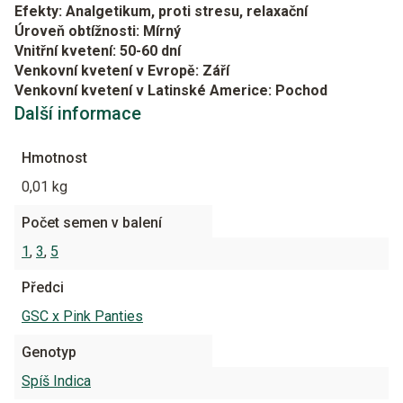
Efekty: Analgetikum, proti stresu, relaxační
Úroveň obtížnosti: Mírný
Vnitřní kvetení: 50-60 dní
Venkovní kvetení v Evropě: Září
Venkovní kvetení v Latinské Americe: Pochod
Další informace
Hmotnost
0,01 kg
Počet semen v balení
1
,
3
,
5
Předci
GSC x Pink Panties
Genotyp
Spíš Indica