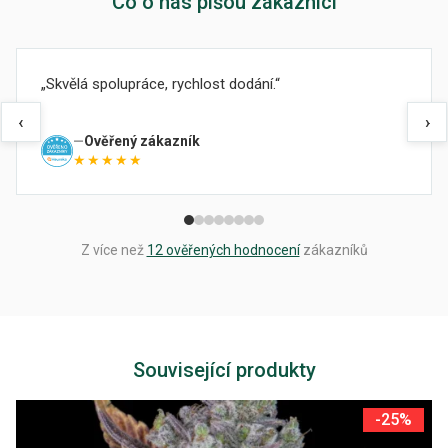
Co o nás píšou zákazníci
Skvělá spolupráce, rychlost dodání.
‹
›
Ověřený zákazník
★★★★★
Z více než
12 ověřených hodnocení
zákazníků
Související produkty
-25%