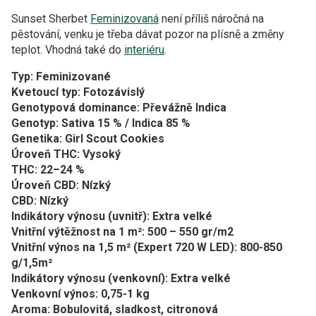
Sunset Sherbet
Feminizovaná
není příliš náročná na
pěstování, venku je třeba dávat pozor na plísně a změny
teplot. Vhodná také do
interiéru
.
Typ: Feminizované
Kvetoucí typ: Fotozávislý
Genotypová dominance: Převážně Indica
Genotyp: Sativa 15 % / Indica 85 %
Genetika: Girl Scout Cookies
Úroveň THC: Vysoký
THC: 22–24 %
Úroveň CBD: Nízký
CBD: Nízký
Indikátory výnosu (uvnitř): Extra velké
Vnitřní výtěžnost na 1 m²: 500 – 550 gr/m2
Vnitřní výnos na 1,5 m² (Expert 720 W LED): 800-850
g/1,5m²
Indikátory výnosu (venkovní): Extra velké
Venkovní výnos: 0,75-1 kg
Aroma: Bobulovitá, sladkost, citronová