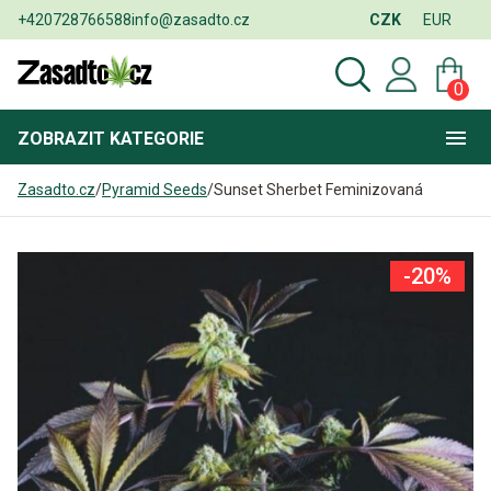
+420728766588
info@zasadto.cz
CZK
EUR
0
ZOBRAZIT
KATEGORIE
Zasadto.cz
/
Pyramid Seeds
/
Sunset Sherbet Feminizovaná
-20%