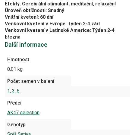
Efekty: Cerebrální stimulant, meditační, relaxační
Úroveň obtížnosti: Snadný
Vnitřní kvetení: 60 dní
Venkovní kvetení v Evropě: Týden 2-4 září
Venkovní kvetení v Latinské Americe: Týden 2-4
března
Další informace
Hmotnost
0,01 kg
Počet semen v balení
1
,
3
,
5
Předci
AK47 selection
Genotyp
Spíš Sativa