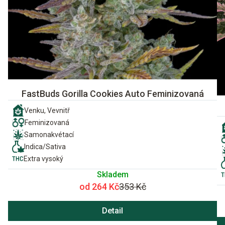
FastBuds Gorilla Cookies Auto Feminizovaná
Venku, Vevnitř
Feminizovaná
Samonakvétací
Indica/Sativa
Extra vysoký
Skladem
od 264 Kč
353 Kč
Detail