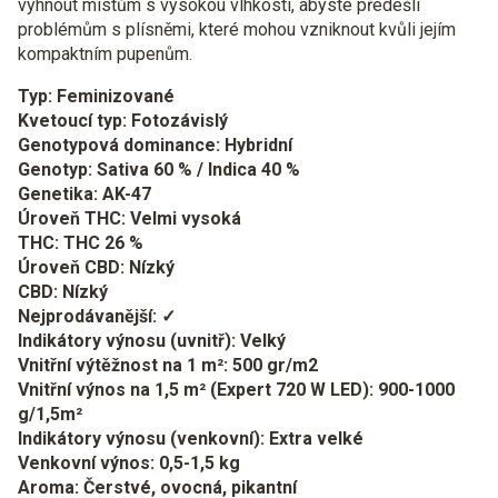
vyhnout místům s vysokou vlhkostí, abyste předešli
problémům s plísněmi, které mohou vzniknout kvůli jejím
kompaktním pupenům.
Typ: Feminizované
Kvetoucí typ: Fotozávislý
Genotypová dominance: Hybridní
Genotyp: Sativa 60 % / Indica 40 %
Genetika: AK-47
Úroveň THC: Velmi vysoká
THC: THC 26 %
Úroveň CBD: Nízký
CBD: Nízký
Nejprodávanější: ✓
Indikátory výnosu (uvnitř): Velký
Vnitřní výtěžnost na 1 m²: 500 gr/m2
Vnitřní výnos na 1,5 m² (Expert 720 W LED): 900-1000
g/1,5m²
Indikátory výnosu (venkovní): Extra velké
Venkovní výnos: 0,5-1,5 kg
Aroma: Čerstvé, ovocná, pikantní