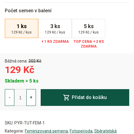
Počet semen v balení
1 ks
3 ks
5 ks
129 Kč / kus
129 Kč / kus
129 Kč / kus
Běžná cena:
202 Kč
129 Kč
Skladem > 5 ks
Tutankhamon
Feminizovaná
-
+
Přidat do košíku
množství
Alternative:
SKU:
PYR-TUT-FEM-1
Kategorie:
Feminizovaná semena
,
Fotoperioda
,
Sběratelská