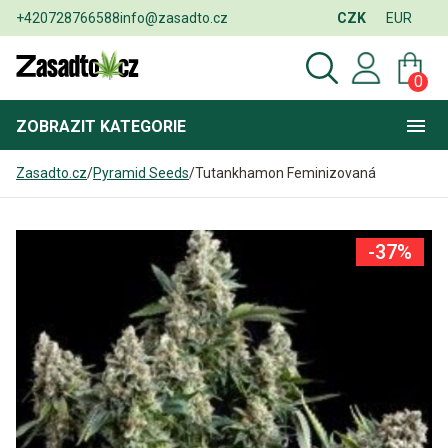
+420728766588
info@zasadto.cz
CZK
EUR
0
ZOBRAZIT
KATEGORIE
Zasadto.cz
/
Pyramid Seeds
/
Tutankhamon Feminizovaná
-37%