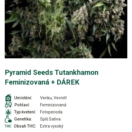
Pyramid Seeds Tutankhamon
Feminizovaná + DÁREK
Venku, Vevnitř
Umístění:
Feminizovaná
Pohlaví:
Fotoperioda
Typ kvetení:
Spíš Sativa
Genetika:
Extra vysoký
Obsah THC: