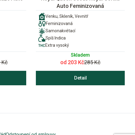
Auto Feminizovaná
Venku, Skleník, Vevnitř
Feminizovaná
Samonakvétací
Spíš Indica
Extra vysoký
Skladem
 Kč
od 203 Kč
285 Kč
Detail
řád
Odstoupení od smlouvy