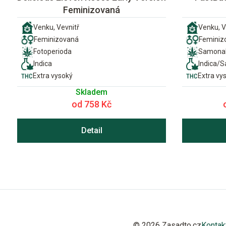
Feminizovaná
Venku, Vevnitř
Venku, V
Feminizovaná
Feminiz
Fotoperioda
Samonak
Indica
Indica/S
Extra vysoký
Extra vy
Skladem
od 758 Kč
Detail
© 2026 Zasadto.cz
Kontak