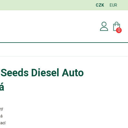
CZK
EUR
0
Seeds Diesel Auto
á
tř
ná
ací