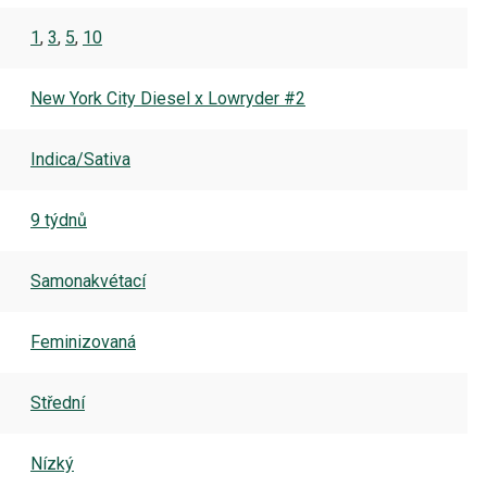
1
,
3
,
5
,
10
New York City Diesel x Lowryder #2
Indica/Sativa
9 týdnů
Samonakvétací
Feminizovaná
Střední
Nízký