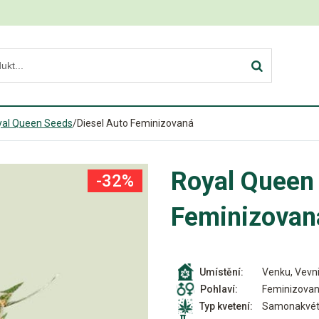
yal Queen Seeds
/
Diesel Auto Feminizovaná
Royal Queen 
-32%
Feminizovan
Venku, Vevni
Umístění:
Feminizova
Pohlaví:
Samonakvét
Typ kvetení: