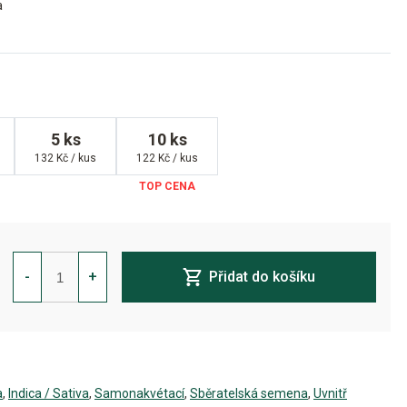
a
5 ks
10 ks
132 Kč / kus
122 Kč / kus
Diesel
Auto
-
+
Přidat do košíku
Feminizovaná
množství
a
,
Indica / Sativa
,
Samonakvétací
,
Sběratelská semena
,
Uvnitř