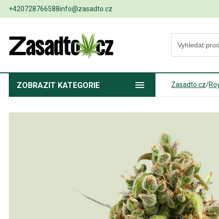
+420728766588
info@zasadto.cz
ZOBRAZIT
KATEGORIE
Zasadto.cz
/
Ro