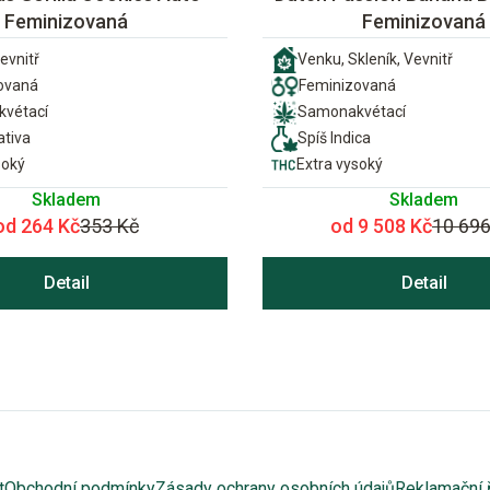
Feminizovaná
Feminizovaná
evnitř
Venku, Skleník, Vevnitř
ovaná
Feminizovaná
vétací
Samonakvétací
ativa
Spíš Indica
soký
Extra vysoký
Skladem
Skladem
od 264 Kč
353 Kč
od 9 508 Kč
10 696
Detail
Detail
t
Obchodní podmínky
Zásady ochrany osobních údajů
Reklamační 