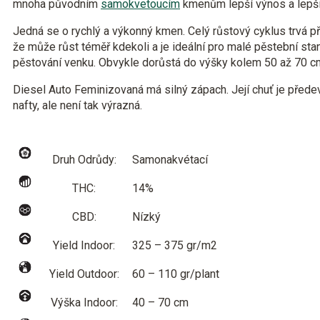
mnoha původním
samokvetoucím
kmenům lepší výnos a lepší
Jedná se o rychlý a výkonný kmen. Celý růstový cyklus trvá př
že může růst téměř kdekoli a je ideální pro malé pěstební stan
pěstování venku. Obvykle dorůstá do výšky kolem 50 až 70 cm 
Diesel Auto Feminizovaná má silný zápach. Její chuť je před
nafty, ale není tak výrazná.
Druh Odrůdy:
Samonakvétací
THC:
14%
CBD:
Nízký
Yield Indoor:
325 – 375 gr/m2
Yield Outdoor:
60 – 110 gr/plant
Výška Indoor:
40 – 70 cm