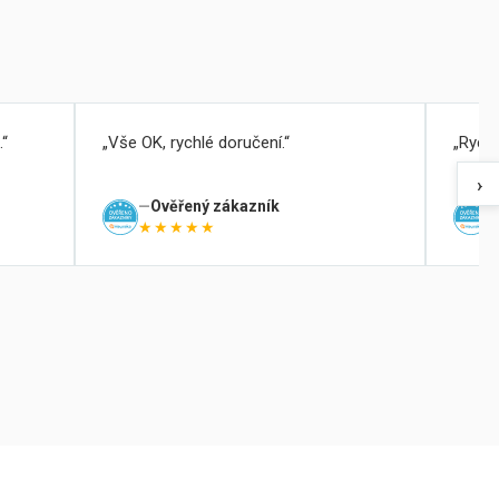
.
Vše OK, rychlé doručení.
Rychl
›
Ověřený zákazník
★★★★★