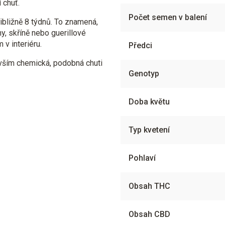
 chuť.
Počet semen v balení
ibližně 8 týdnů. To znamená,
y, skříně nebo guerillové
v interiéru.
Předci
evším chemická, podobná chuti
Genotyp
Doba květu
Typ kvetení
Pohlaví
Obsah THC
Obsah CBD