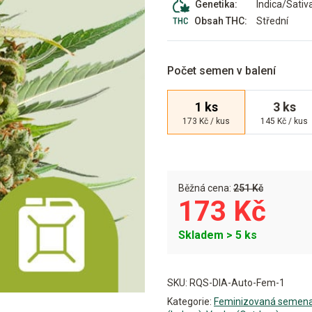
Indica/Sativ
Genetika:
Střední
Obsah THC:
Počet semen v balení
1 ks
3 ks
173 Kč / kus
145 Kč / kus
Běžná cena:
251 Kč
173 Kč
Skladem > 5 ks
Alternative:
SKU:
RQS-DIA-Auto-Fem-1
Kategorie:
Feminizovaná semen