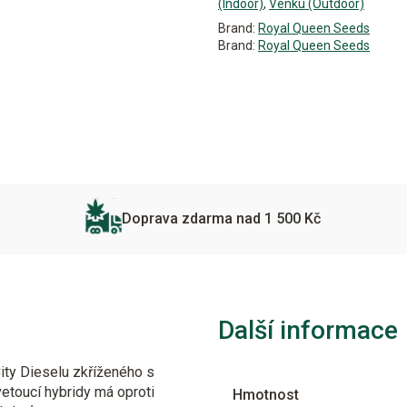
(Indoor)
,
Venku (Outdoor)
Brand:
Royal Queen Seeds
Brand:
Royal Queen Seeds
Doprava zdarma nad 1 500 Kč
Další informace
ity Dieselu zkříženého s
toucí hybridy má oproti
Hmotnost