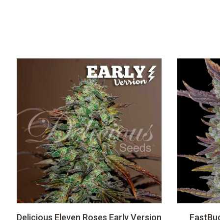
Delicious Eleven Roses Early Version
FastBud