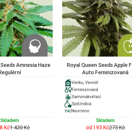
 Seeds Amnesia Haze
Royal Queen Seeds Apple Fr
Regulérní
Auto Feminizovaná
Venku, Vevnitř
Feminizovaná
Samonakvétací
Spíš Indica
Neurčeno
Skladem
Skladem
8 Kč
1 420 Kč
od 193 Kč
273 Kč