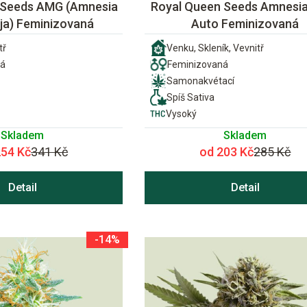
 Seeds AMG (Amnesia
Royal Queen Seeds Amnesi
ja) Feminizovaná
Auto Feminizovaná
tř
Venku, Skleník, Vevnitř
ná
Feminizovaná
Samonakvétací
Spíš Sativa
Vysoký
Skladem
Skladem
254 Kč
341 Kč
od 203 Kč
285 Kč
Detail
Detail
-14%