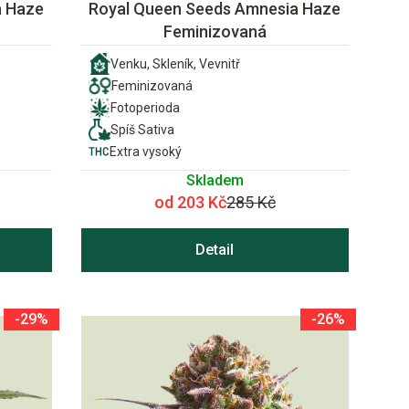
a Haze
Royal Queen Seeds Amnesia Haze
Feminizovaná
Venku, Skleník, Vevnitř
Feminizovaná
Fotoperioda
Spíš Sativa
Extra vysoký
Skladem
od 203 Kč
285 Kč
Detail
-29%
-26%