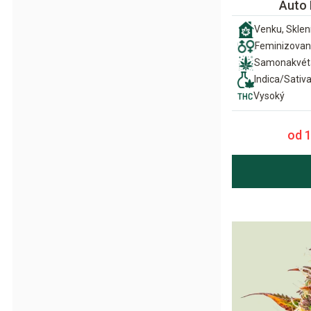
Auto
Venku, Sklení
Feminizova
Samonakvét
Indica/Sativ
Vysoký
od 