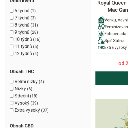
Doba květu
Royal Queen
Mac Gan
6 týdnů
1
7 týdnů
3
Venku, Vevni
8 týdnů
31
Feminizova
9 týdnů
28
Fotoperioda
10 týdnů
16
Spíš Sativa
11 týdnů
5
Extra vysoký
12 týdnů
4
Od semínka 9 týdnů
8
od 
Od semínka 10 týdnů
10
Obsah THC
Od semínka 11 týdnů
2
Velmi nízký
4
Od semínka 12 týdnů
1
Nízký
6
Střední
18
Vysoký
39
Extra vysoký
37
Obsah CBD