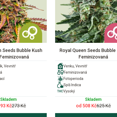
n Seeds Bubble Kush
Royal Queen Seeds Bubble
 Feminizovaná
Feminizovaná
k, Vevnitř
Venku, Vevnitř
ná
Feminizovaná
ací
Fotoperioda
Spíš Indica
Vysoký
Skladem
Skladem
193 Kč
273 Kč
od 508 Kč
625 Kč