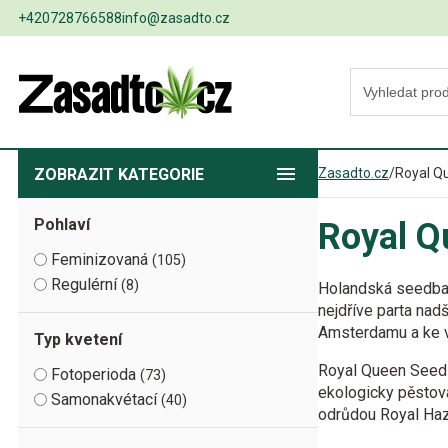
+420728766588
info@zasadto.cz
ZOBRAZIT
KATEGORIE
Zasadto.cz
/
Royal Q
Pohlaví
Royal Q
Feminizovaná
105
Regulérní
8
Holandská seedba
nejdříve parta nad
Amsterdamu a ke vz
Typ kvetení
Royal Queen Seeds 
Fotoperioda
73
ekologicky pěstov
Samonakvétací
40
odrůdou Royal Haze