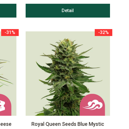
Detail
-31%
-32%
heese
Royal Queen Seeds Blue Mystic