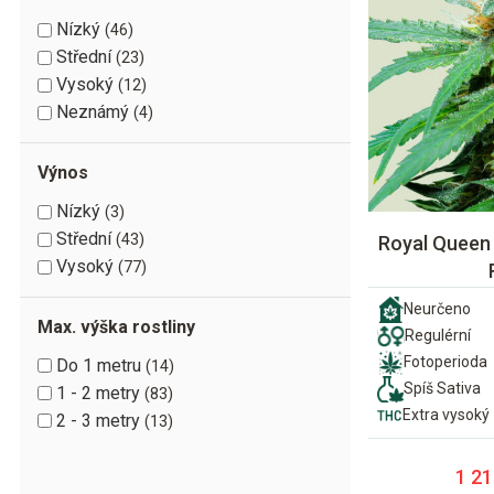
Nízký
46
Střední
23
Vysoký
12
Neznámý
4
Výnos
Nízký
3
Střední
43
Royal Queen
Vysoký
77
Neurčeno
Max. výška rostliny
Regulérní
Fotoperioda
Do 1 metru
14
Spíš Sativa
1 - 2 metry
83
Extra vysoký
2 - 3 metry
13
1 21