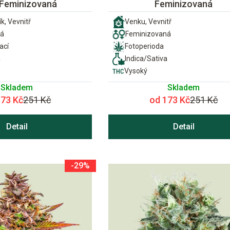
 Feminizovaná
Feminizovaná
k, Vevnitř
Venku, Vevnitř
ná
Feminizovaná
ací
Fotoperioda
a
Indica/Sativa
Vysoký
Skladem
Skladem
173 Kč
251 Kč
od 173 Kč
251 Kč
Detail
Detail
-29%