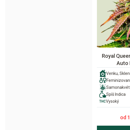
Royal Quee
Auto
Venku, Sklení
Feminizova
Samonakvét
Spíš Indica
Vysoký
od 