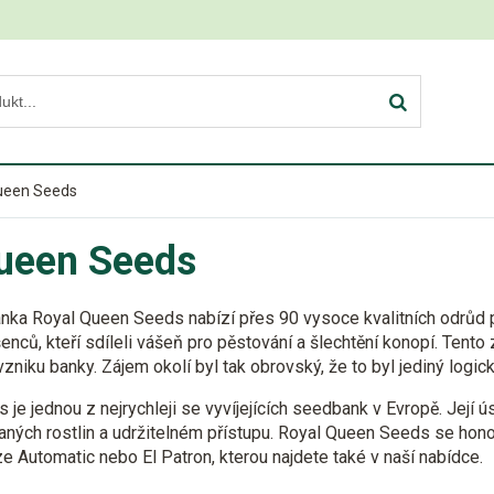
ueen Seeds
ueen Seeds
nka Royal Queen Seeds nabízí přes
90 vysoce kvalitních odrůd
p
šenců, kteří sdíleli vášeň pro pěstování a šlechtění konopí. Tent
niku banky. Zájem okolí byl tak obrovský, že to byl jediný logic
je jednou z nejrychleji se vyvíjejících seedbank v Evropě. Její ú
aných rostlin a udržitelném přístupu. Royal Queen Seeds se hon
 Automatic nebo El Patron, kterou najdete také v naší nabídce.