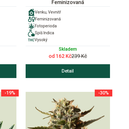
Feminizovaná
Venku, Vevnitř
Feminizovaná
Fotoperioda
Spíš Indica
Vysoký
Skladem
od 162 Kč
239 Kč
Detail
-19%
-30%