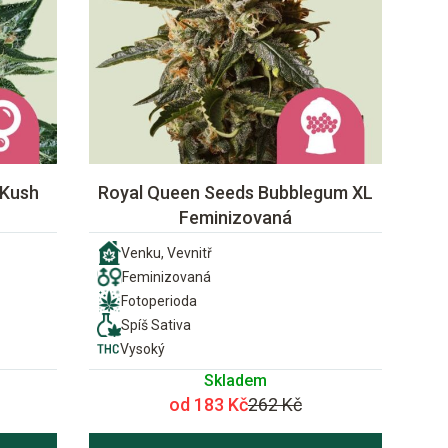
 Kush
Royal Queen Seeds Bubblegum XL
Feminizovaná
Venku, Vevnitř
Feminizovaná
Fotoperioda
Spíš Sativa
Vysoký
Skladem
od 183 Kč
262 Kč