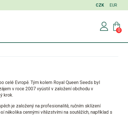
CZK
EUR
0
o celé Evropě. Tým kolem Royal Queen Seeds byl
o zájem v roce 2007 vyústil v založení obchodu v
ký krok.
spěch je založený na profesionalitě, ručním sklízení
osí několika cennými
vítězstvími na soutěžích
, například s