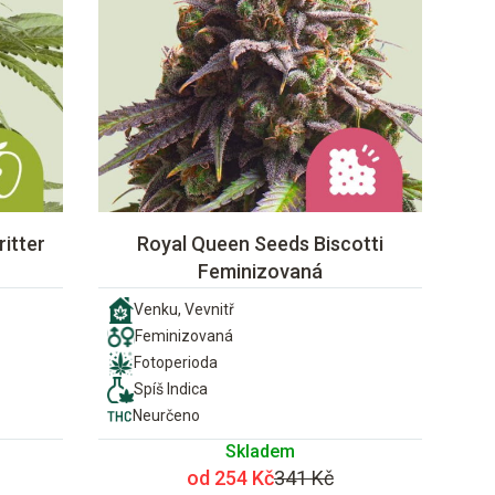
itter
Royal Queen Seeds Biscotti
Feminizovaná
Venku, Vevnitř
Feminizovaná
Fotoperioda
Spíš Indica
Neurčeno
Skladem
od 254 Kč
341 Kč