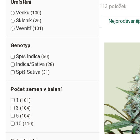
Umístění
113 položek
Venku
100
Skleník
Nejprodávaněj
26
Vevnitř
101
Genotyp
Spíš Indica
50
Indica/Sativa
28
Spíš Sativa
31
Počet semen v balení
1
101
3
104
5
104
10
110