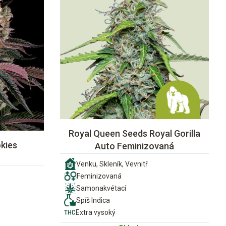
Royal Queen Seeds Royal Gorilla
kies
Auto Feminizovaná
Venku, Skleník, Vevnitř
Feminizovaná
Samonakvétací
Spíš Indica
Extra vysoký