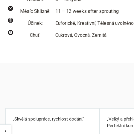
Měsíc Sklizně:
11 – 12 weeks after sprouting
Účinek:
Euforické, Kreativní, Tělesná uvolněno
Chuť:
Cukrová, Ovocná, Zemitá
Skvělá spolupráce, rychlost dodání.
Velký a přeh
Perfektní kom
‹