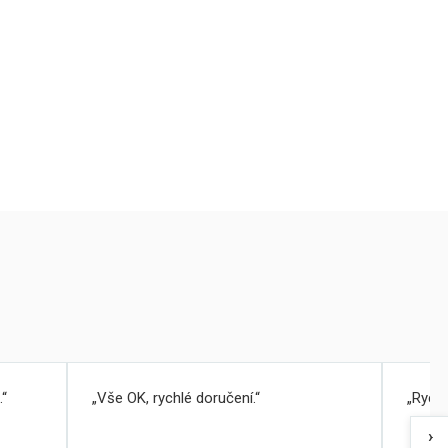
.
Vše OK, rychlé doručení.
Rychl
›