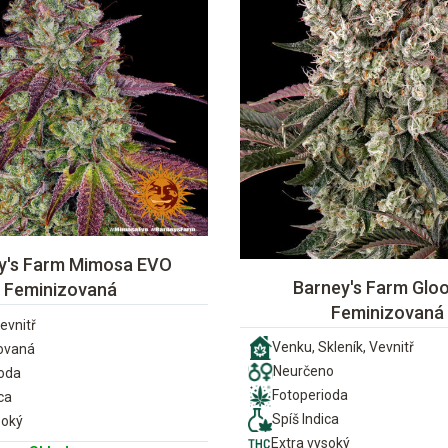
y's Farm Mimosa EVO
Barney's Farm Gloo
Feminizovaná
Feminizovaná
evnitř
Venku, Skleník, Vevnitř
ovaná
Neurčeno
ioda
Fotoperioda
ca
Spíš Indica
soký
Extra vysoký