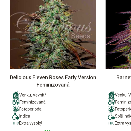
Delicious Eleven Roses Early Version
Barne
Feminizovaná
Venku, Vevnitř
Venku, V
Feminizovaná
Feminiz
Fotoperioda
Fotoper
Indica
Spíš Indi
Extra vysoký
Extra vy