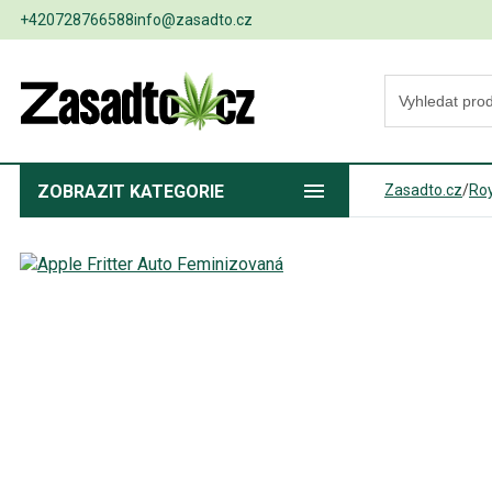
+420728766588
info@zasadto.cz
ZOBRAZIT
KATEGORIE
Zasadto.cz
/
Ro