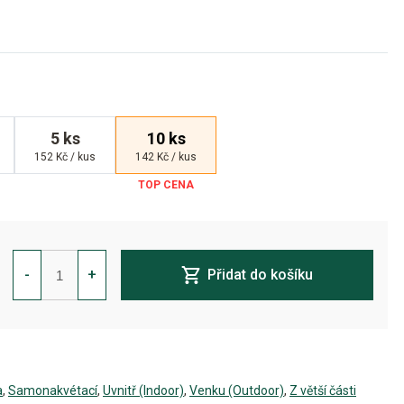
5 ks
10 ks
152 Kč / kus
142 Kč / kus
Apple
Fritter
-
+
Přidat do košíku
Auto
Feminizovaná
množství
a
,
Samonakvétací
,
Uvnitř (Indoor)
,
Venku (Outdoor)
,
Z větší části