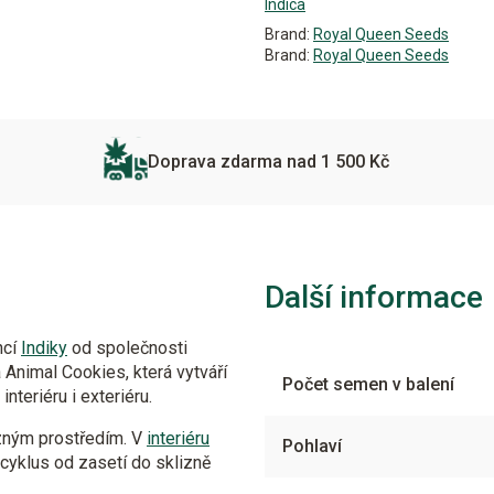
Indica
Brand:
Royal Queen Seeds
Brand:
Royal Queen Seeds
Doprava zdarma nad 1 500 Kč
Další informace
ncí
Indiky
od společnosti
Animal Cookies, která vytváří
Počet semen v balení
teriéru i exteriéru.
zným prostředím. V
interiéru
Pohlaví
 cyklus od zasetí do sklizně