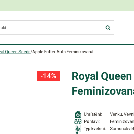
yal Queen Seeds
/
Apple Fritter Auto Feminizovaná
Royal Queen 
-14%
Feminizovan
Venku, Vevni
Umístění:
Feminizova
Pohlaví:
Samonakvét
Typ kvetení: