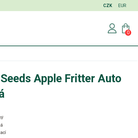
CZK
EUR
0
Seeds Apple Fritter Auto
á
tř
ná
ací