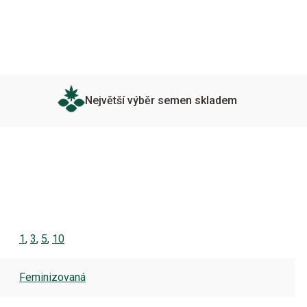
Největší výběr semen skladem
1
,
3
,
5
,
10
Feminizovaná