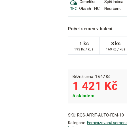
Spíš Indica
Genetika:
Neurčeno
Obsah THC:
Počet semen v balení
1 ks
3 ks
193 Kč / kus
169 Kč / kus
Běžná cena:
1 647 Kč
1 421 Kč
5 skladem
Alternative:
SKU:
RQS-AFRIT-AUTO-FEM-10
Kategorie:
Feminizovaná semen