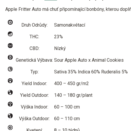
Apple Fritter Auto má chuť připomínající bonbóny, kterou doplň
Druh Odrůdy:
Samonakvétací
THC:
23%
CBD:
Nízký
Genetická Výbava:
Sour Apple Auto x Animal Cookies
Typ:
Sativa 35% Indica 60% Ruderalis 5%
Yield Indoor:
400 – 450 gr/m2
Yield Outdoor:
140 – 180 gr/plant
Výška Indoor:
60 – 100 cm
Výška Outdoor:
60 – 110 cm
Kvetení:
8 – 10 týdnů