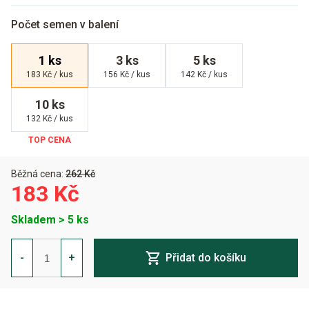
Počet semen v balení
1 ks
3 ks
5 ks
183 Kč / kus
156 Kč / kus
142 Kč / kus
10 ks
132 Kč / kus
Běžná cena:
262 Kč
183 Kč
Skladem > 5 ks
Euphoria
CBD
-
+
Přidat do košíku
Feminizovaná
množství
Alternative: