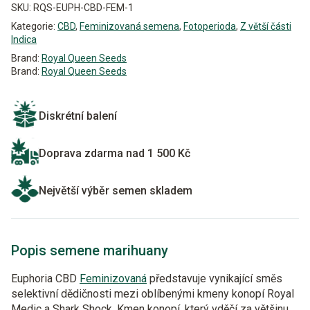
SKU:
RQS-EUPH-CBD-FEM-1
Kategorie:
CBD
,
Feminizovaná semena
,
Fotoperioda
,
Z větší části
Indica
Brand:
Royal Queen Seeds
Brand:
Royal Queen Seeds
Diskrétní balení
Doprava zdarma nad 1 500 Kč
Největší výběr semen skladem
Popis semene marihuany
Euphoria CBD
Feminizovaná
představuje vynikající směs
selektivní dědičnosti mezi oblíbenými kmeny konopí Royal
Medic a Shark Shock. Kmen konopí, který vděčí za většinu