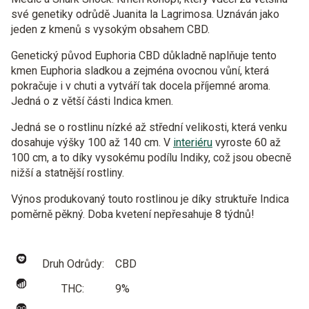
své genetiky odrůdě Juanita la Lagrimosa. Uznáván jako
jeden z kmenů s vysokým obsahem CBD.
Genetický původ Euphoria CBD důkladně naplňuje tento
kmen Euphoria sladkou a zejména ovocnou vůní, která
pokračuje i v chuti a vytváří tak docela příjemné aroma.
Jedná o z větší části Indica kmen.
Jedná se o rostlinu nízké až střední velikosti, která venku
dosahuje výšky 100 až 140 cm. V
interiéru
vyroste 60 až
100 cm, a to díky vysokému podílu Indiky, což jsou obecně
nižší a statnější rostliny.
Výnos produkovaný touto rostlinou je díky struktuře Indica
poměrně pěkný. Doba kvetení nepřesahuje 8 týdnů!
Druh Odrůdy:
CBD
THC:
9%