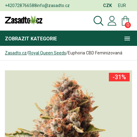
+420728766588
info@zasadto.cz
CZK
EUR
0
ZOBRAZIT
KATEGORIE
Zasadto.cz
/
Royal Queen Seeds
/
Euphoria CBD Feminizovaná
-31%