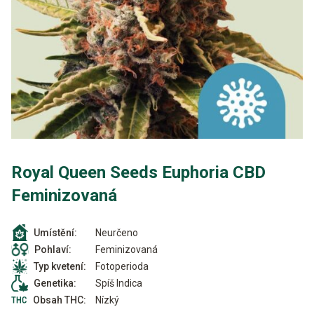
Royal Queen Seeds Euphoria CBD
Feminizovaná
Neurčeno
Umístění:
Feminizovaná
Pohlaví:
Fotoperioda
Typ kvetení:
Spíš Indica
Genetika:
Nízký
Obsah THC: