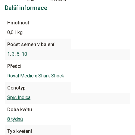
Další informace
Hmotnost
0,01 kg
Počet semen v balení
1
,
3
,
5
,
10
Předci
Royal Medic x Shark Shock
Genotyp
Spíš Indica
Doba květu
8 týdnů
Typ kvetení