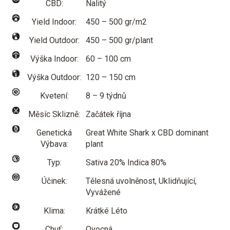
CBD:
Nalitý
Yield Indoor:
450 – 500 gr/m2
Yield Outdoor:
450 – 500 gr/plant
Výška Indoor:
60 – 100 cm
Výška Outdoor:
120 – 150 cm
Kvetení:
8 – 9 týdnů
Měsíc Sklizně:
Začátek října
Genetická
Great White Shark x CBD dominant
Výbava:
plant
Typ:
Sativa 20% Indica 80%
Účinek:
Tělesná uvolněnost, Uklidňující,
Vyvážené
Klima:
Krátké Léto
Chuť:
Ovocná