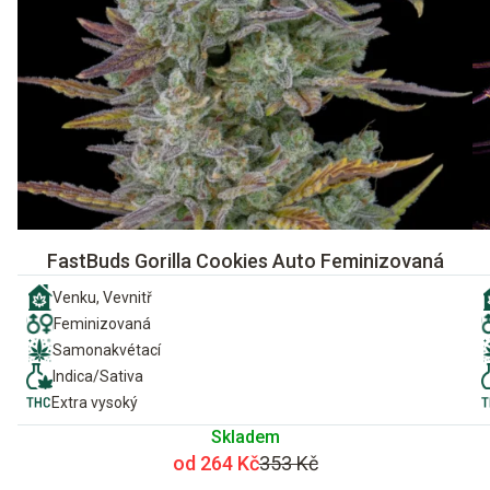
FastBuds Gorilla Cookies Auto Feminizovaná
Venku, Vevnitř
Feminizovaná
Samonakvétací
Indica/Sativa
Extra vysoký
Skladem
od 264 Kč
353 Kč