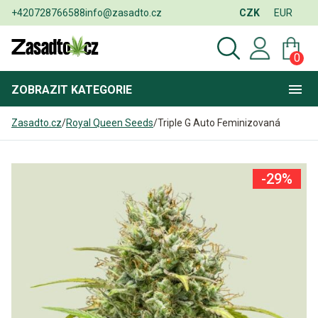
+420728766588
info@zasadto.cz
CZK
EUR
0
ZOBRAZIT
KATEGORIE
Zasadto.cz
/
Royal Queen Seeds
/
Triple G Auto Feminizovaná
-29%