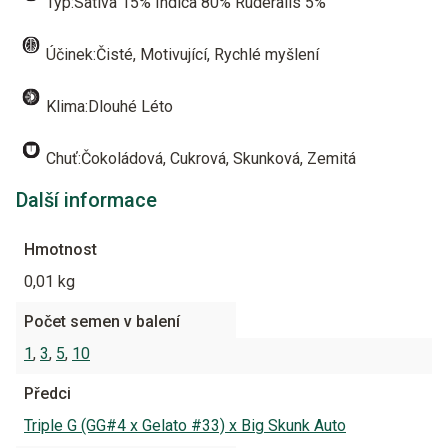
Typ:Sativa 15% Indica 80% Ruderalis 5%
Účinek:Čisté, Motivující, Rychlé myšlení
Klima:Dlouhé Léto
Chuť:Čokoládová, Cukrová, Skunková, Zemitá
Další informace
Hmotnost
0,01 kg
Počet semen v balení
1
,
3
,
5
,
10
Předci
Triple G (GG#4 x Gelato #33) x Big Skunk Auto