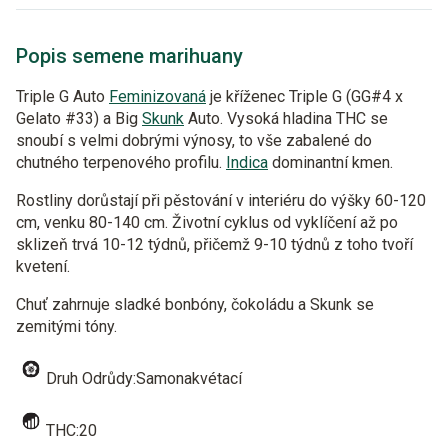
Popis semene marihuany
Triple G Auto
Feminizovaná
je kříženec Triple G (GG#4 x
Gelato #33) a Big
Skunk
Auto. Vysoká hladina THC se
snoubí s velmi dobrými výnosy, to vše zabalené do
chutného terpenového profilu.
Indica
dominantní kmen.
Rostliny dorůstají při pěstování v interiéru do výšky 60-120
cm, venku 80-140 cm. Životní cyklus od vyklíčení až po
sklizeň trvá 10-12 týdnů, přičemž 9-10 týdnů z toho tvoří
kvetení.
Chuť zahrnuje sladké bonbóny, čokoládu a Skunk se
zemitými tóny.
Druh Odrůdy:Samonakvétací
THC:20