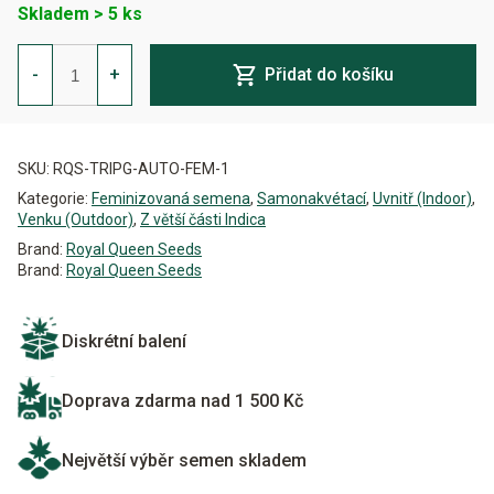
Skladem > 5 ks
Triple
G
-
+
Přidat do košíku
Auto
Feminizovaná
množství
Alternative:
SKU:
RQS-TRIPG-AUTO-FEM-1
Kategorie:
Feminizovaná semena
,
Samonakvétací
,
Uvnitř (Indoor)
,
Venku (Outdoor)
,
Z větší části Indica
Brand:
Royal Queen Seeds
Brand:
Royal Queen Seeds
Diskrétní balení
Doprava zdarma nad 1 500 Kč
Největší výběr semen skladem