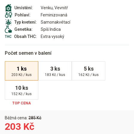
Venku, Vevnitř
Umístění:
Feminizovaná
Pohlaví:
Samonakvétací
Typ kvetení:
Spíš Indica
Genetika:
Extra vysoký
Obsah THC:
Počet semen v balení
1 ks
3 ks
5 ks
203 Kč / kus
183 Kč / kus
162 Kč / kus
10 ks
152 Kč / kus
Běžná cena:
285 Kč
203 Kč