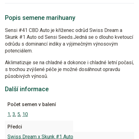
Popis semene marihuany
Sensi #41 CBD Auto je kříženec odrůd Swiss Dream a
Skunk #1 Auto od Sensi Seeds.Jedná se o dlouho kvetoucí
odrůdu s dominancí indiky a výjimečným výnosovým
potenciálem.
Aklimatizuje se na chladné a dokonce i chladné letní počasí,
s trochou zvýšené péče je možné dosáhnout opravdu
působivých výnosů.
Další informace
Počet semen v balení
1
,
3
,
5
,
10
Předci
Swiss Dream x Skunk #1 Auto