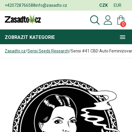
+420728766588
info@zasadto.cz
CZK
EUR
0
ZOBRAZIT
KATEGORIE
Zasadto.cz
/
Sensi Seeds Research
/
Sensi #41 CBD Auto Feminizova