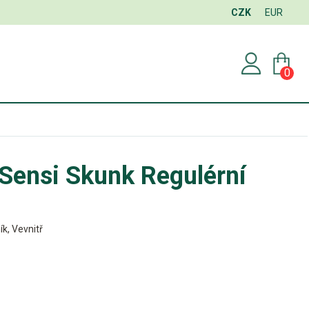
CZK
EUR
0
Sensi Skunk Regulérní
ík, Vevnitř