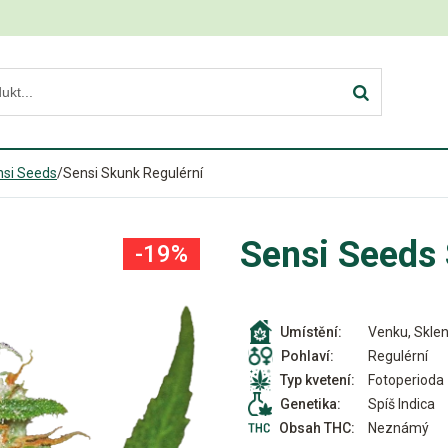
nsi Seeds
/
Sensi Skunk Regulérní
Sensi Seeds 
-19%
Venku, Sklen
Umístění:
Regulérní
Pohlaví:
Fotoperioda
Typ kvetení:
Spíš Indica
Genetika:
Neznámý
Obsah THC: