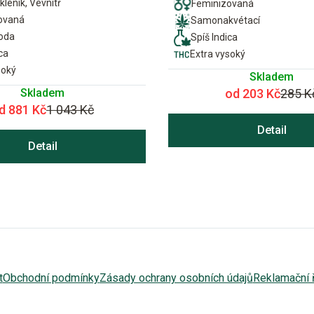
kleník, Vevnitř
Feminizovaná
ovaná
Samonakvétací
ioda
Spíš Indica
ca
Extra vysoký
soký
Skladem
Skladem
od 203 Kč
285 K
d 881 Kč
1 043 Kč
Detail
Detail
t
Obchodní podmínky
Zásady ochrany osobních údajů
Reklamační 