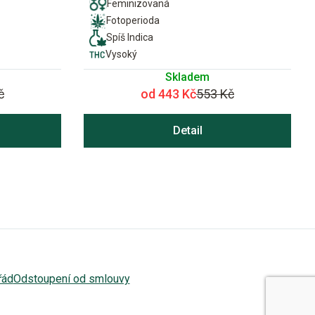
Feminizovaná
Fotoperioda
Spíš Indica
Vysoký
Skladem
č
od 443 Kč
553 Kč
Detail
řád
Odstoupení od smlouvy