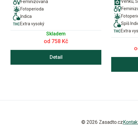
Venku, S
Feminizovaná
Feminiz
Fotoperioda
Fotoper
Indica
Spíš Indi
Extra vysoký
Extra vy
Skladem
od 758 Kč
o
Detail
© 2026 Zasadto.cz
Kontak