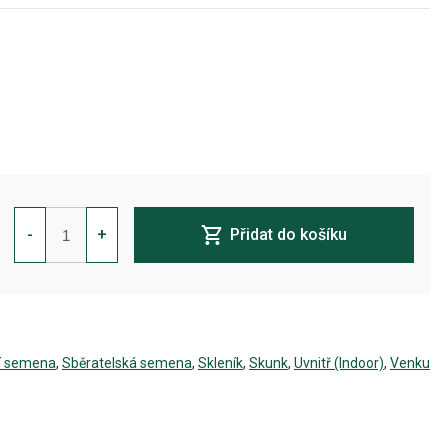
Sensi
Skunk
-
+
Přidat do košíku
Regulérní
množství
í semena
,
Sběratelská semena
,
Skleník
,
Skunk
,
Uvnitř (Indoor)
,
Venku