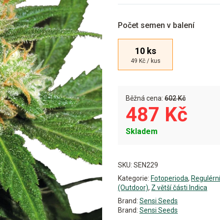
Počet semen v balení
10 ks
49 Kč / kus
Běžná cena:
602 Kč
487 Kč
Skladem
Alternative:
SKU:
SEN229
Kategorie:
Fotoperioda
,
Regulérn
(Outdoor)
,
Z větší části Indica
Brand:
Sensi Seeds
Brand:
Sensi Seeds