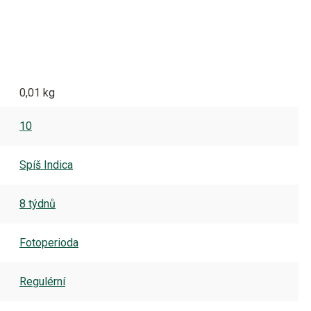
0,01 kg
10
Spíš Indica
8 týdnů
Fotoperioda
Regulérní