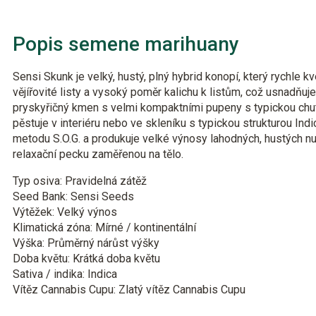
Popis semene marihuany
Sensi Skunk je velký, hustý, plný hybrid konopí, který rychle k
vějířovité listy a vysoký poměr kalichu k listům, což usnadňuj
pryskyřičný kmen s velmi kompaktními pupeny s typickou chut
pěstuje v interiéru nebo ve skleníku s typickou strukturou Indi
metodu S.O.G. a produkuje velké výnosy lahodných, hustých nu
relaxační pecku zaměřenou na tělo.
Typ osiva: Pravidelná zátěž
Seed Bank: Sensi Seeds
Výtěžek: Velký výnos
Klimatická zóna: Mírné / kontinentální
Výška: Průměrný nárůst výšky
Doba květu: Krátká doba květu
Sativa / indika: Indica
Vítěz Cannabis Cupu: Zlatý vítěz Cannabis Cupu