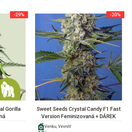
-29%
-20%
l Gorilla
Sweet Seeds Crystal Candy F1 Fast
ná
Version Feminizovaná + DÁREK
Venku, Vevnitř