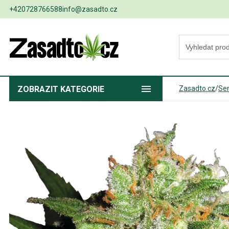
+420728766588
info@zasadto.cz
ZOBRAZIT
KATEGORIE
Zasadto.cz
/
Se