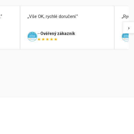
.
Vše OK, rychlé doručení.
Rychl
›
Ověřený zákazník
★★★★★