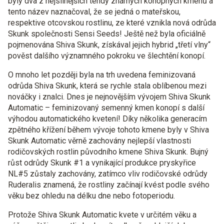
byly dva z nejsilnějších tehdy známých konopných kmenů a
tento název naznačoval, že se jedná o mateřskou,
respektive otcovskou rostlinu, ze které vznikla nová odrůda
Skunk společnosti Sensi Seeds! Ještě než byla oficiálně
pojmenována Shiva Skunk, získával jejich hybrid „třetí vlny“
pověst dalšího významného pokroku ve šlechtění konopí.
O mnoho let později byla na trh uvedena feminizovaná
odrůda Shiva Skunk, která se rychle stala oblíbenou mezi
nováčky i znalci. Dnes je nejnovějším vývojem Shiva Skunk
Automatic – feminizovaný semenný kmen konopí s další
výhodou automatického kvetení! Díky několika generacím
zpětného křížení během vývoje tohoto kmene byly v Shiva
Skunk Automatic věrně zachovány nejlepší vlastnosti
rodičovských rostlin původního kmene Shiva Skunk. Bujný
růst odrůdy Skunk #1 a vynikající produkce pryskyřice
NL#5 zůstaly zachovány, zatímco vliv rodičovské odrůdy
Ruderalis znamená, že rostliny začínají kvést podle svého
věku bez ohledu na délku dne nebo fotoperiodu.
Protože Shiva Skunk Automatic kvete v určitém věku a