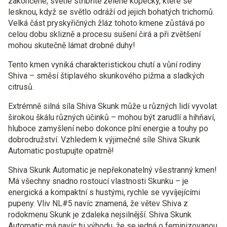
zakončené, světle stříbřitě zelené kopečky, které se
lesknou, když se světlo odráží od jejich bohatých trichomů.
Velká část pryskyřičných žláz tohoto kmene zůstává po
celou dobu sklizně a procesu sušení čirá a při zvětšení
mohou skutečně lámat drobné duhy!
Tento kmen vyniká charakteristickou chutí a vůní rodiny
Shiva – směsí štiplavého skunkového pižma a sladkých
citrusů.
Extrémně silná síla Shiva Skunk může u různých lidí vyvolat
širokou škálu různých účinků – mohou být zarudlí a hihňaví,
hluboce zamyšlení nebo dokonce plní energie a touhy po
dobrodružství. Vzhledem k výjimečné síle Shiva Skunk
Automatic postupujte opatrně!
Shiva Skunk Automatic je nepřekonatelný všestranný kmen!
Má všechny snadno rostoucí vlastnosti Skunku – je
energická a kompaktní s hustými, rychle se vyvíjejícími
pupeny. Vliv NL#5 navíc znamená, že větev Shiva z
rodokmenu Skunk je zdaleka nejsilnější. Shiva Skunk
Automatic má navíc tu výhodu, že se jedná o feminizovanou,