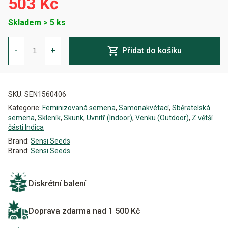
503 Kč
Skladem > 5 ks
Shiva
Skunk
-
+
Přidat do košíku
Auto
Feminizovaná
množství
Alternative:
SKU:
SEN1560406
Kategorie:
Feminizovaná semena
,
Samonakvétací
,
Sběratelská
semena
,
Skleník
,
Skunk
,
Uvnitř (Indoor)
,
Venku (Outdoor)
,
Z větší
části Indica
Brand:
Sensi Seeds
Brand:
Sensi Seeds
Diskrétní balení
Doprava zdarma nad 1 500 Kč