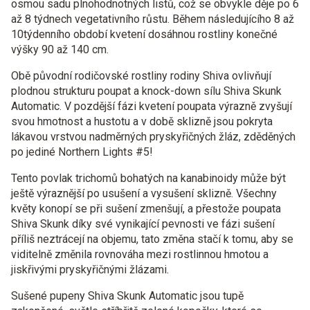
osmou sadu plnohodnotných listů, což se obvykle děje po 6
až 8 týdnech vegetativního růstu. Během následujícího 8 až
10týdenního období kvetení dosáhnou rostliny konečné
výšky 90 až 140 cm.
Obě původní rodičovské rostliny rodiny Shiva ovlivňují
plodnou strukturu poupat a knock-down sílu Shiva Skunk
Automatic. V pozdější fázi kvetení poupata výrazně zvyšují
svou hmotnost a hustotu a v době sklizně jsou pokryta
lákavou vrstvou nadměrných pryskyřičných žláz, zděděných
po jediné Northern Lights #5!
Tento povlak trichomů bohatých na kanabinoidy může být
ještě výraznější po usušení a vysušení sklizně. Všechny
květy konopí se při sušení zmenšují, a přestože poupata
Shiva Skunk díky své vynikající pevnosti ve fázi sušení
příliš neztrácejí na objemu, tato změna stačí k tomu, aby se
viditelně změnila rovnováha mezi rostlinnou hmotou a
jiskřivými pryskyřičnými žlázami.
Sušené pupeny Shiva Skunk Automatic jsou tupě