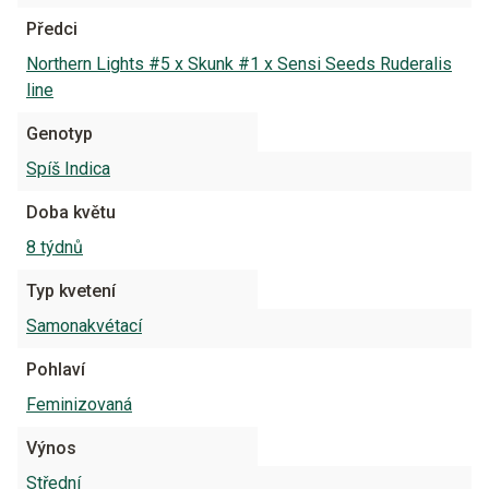
Předci
Northern Lights #5 x Skunk #1 x Sensi Seeds Ruderalis
line
Genotyp
Spíš Indica
Doba květu
8 týdnů
Typ kvetení
Samonakvétací
Pohlaví
Feminizovaná
Výnos
Střední