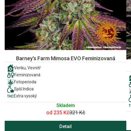
Barney's Farm Mimosa EVO Feminizovaná
Venku, Vevnitř
Feminizovaná
Fotoperioda
Spíš Indica
Extra vysoký
Skladem
od 235 Kč
321 Kč
Detail