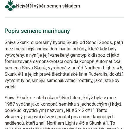
Největší výběr semen skladem
Popis semene marihuany
Shiva Skunk, supersilný hybrid Skunk od Sensi Seeds, patří
mezi nejsilnější indica dominantní odrůdy, které kdy byly
vytvořeny, a nyní je její vznešený genotyp k dispozici jako
feminizovaná samonakvétací odrůda konopí! Automatická
semena Shiva Skunk, vyrobená z odrůd Northern Lights #5,
Skunk #1 a jejich pravé šlechtitelské linie Ruderalis, dokáží
vytvořit ty nejsilnější samonakvétací rostliny, jaké jste kdy
viděli!
Shiva Skunk se stala okamžitým hitem, když byla v roce
1987 vydána jako konopná semínka s jednoduchým (i když
poněkud kryptickým) názvem „NL#5 x Sk#1“. Tento
zkrácený pracovní název upoutal pozornost konopných
nadšenců, kteří znali Northern Lights #5 a Skunk #1. To