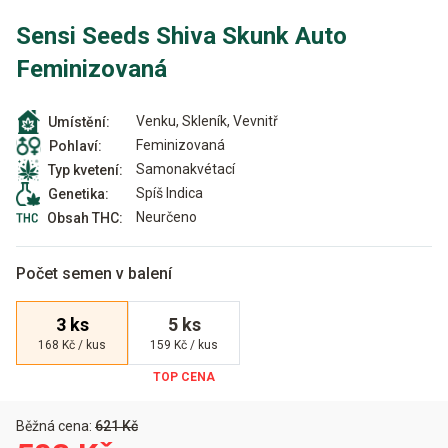
Sensi Seeds Shiva Skunk Auto
Feminizovaná
Venku, Skleník, Vevnitř
Umístění:
Feminizovaná
Pohlaví:
Samonakvétací
Typ kvetení:
Spíš Indica
Genetika:
Neurčeno
Obsah THC:
Počet semen v balení
3 ks
5 ks
168 Kč / kus
159 Kč / kus
Běžná cena:
621 Kč