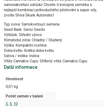
samonakvétací odrůdu! Chcete-li konopná semínka s
nejlepší kombinací jednoduchého pěstování a super síly,
zvolte Shiva Skunk Automatic!
Typ osiva: Samokvetoucí semena
Seed Bank: Sensi Seeds
Výtěžek: Střední výnos
Klimatická zóna: Chladný / Studený
Výška: Kompaktní rostlina
Doba květu: Krátká doba květu
Sativa / indika: Indica
Vítěz Cannabis Cupu: Stříbrný vítěz Cannabis Cupu
Další informace
Hmotnost
0,01 kg
Počet semen v balení
3
,
5
,
10