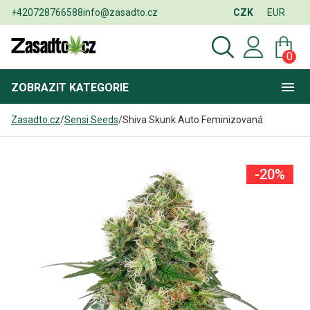
+420728766588
info@zasadto.cz
CZK
EUR
0
ZOBRAZIT
KATEGORIE
Zasadto.cz
/
Sensi Seeds
/
Shiva Skunk Auto Feminizovaná
-20%