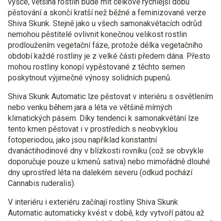
výšce, většina rostlin bude mít celkově rychlejší dobu
pěstování a skončí kratší než běžné a feminizované verze
Shiva Skunk. Stejně jako u všech samonakvétacích odrůd
nemohou pěstitelé ovlivnit konečnou velikost rostlin
prodloužením vegetační fáze, protože délka vegetačního
období každé rostliny je z velké části předem dána. Přesto
mohou rostliny konopí vypěstované z těchto semen
poskytnout výjimečné výnosy solidních pupenů.
Shiva Skunk Automatic lze pěstovat v interiéru s osvětlením
nebo venku během jara a léta ve většině mírných
klimatických pásem. Díky tendenci k samonakvétání lze
tento kmen pěstovat i v prostředích s neobvyklou
fotoperiodou, jako jsou například konstantní
dvanáctihodinové dny v blízkosti rovníku (což se obvykle
doporučuje pouze u kmenů sativa) nebo mimořádně dlouhé
dny uprostřed léta na dalekém severu (odkud pochází
Cannabis ruderalis).
V interiéru i exteriéru začínají rostliny Shiva Skunk
Automatic automaticky kvést v době, kdy vytvoří pátou až