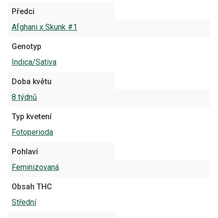
Předci
Afghani x Skunk #1
Genotyp
Indica/Sativa
Doba květu
8 týdnů
Typ kvetení
Fotoperioda
Pohlaví
Feminizovaná
Obsah THC
Střední