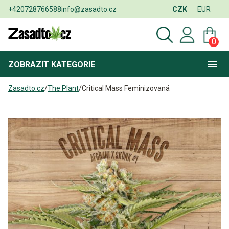
+420728766588
info@zasadto.cz
CZK
EUR
0
ZOBRAZIT
KATEGORIE
Zasadto.cz
/
The Plant
/
Critical Mass Feminizovaná