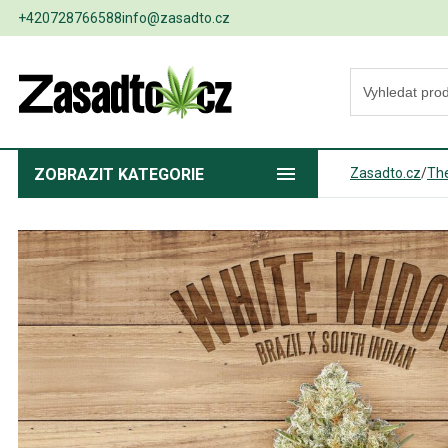
+420728766588
info@zasadto.cz
ZOBRAZIT
KATEGORIE
Zasadto.cz
/
The