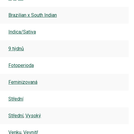
Brazilian x South Indian
Indica/Sativa
9 týdnů
Fotoperioda
Feminizovaná
Střední
Střední
,
Vysoký
Venku
,
Vevnitř