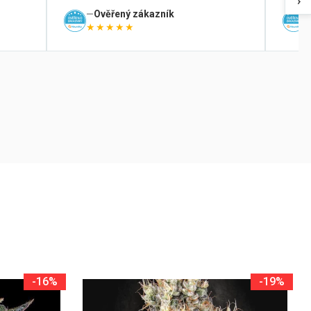
›
Ověřený zákazník
★★★★★
-16%
-19%