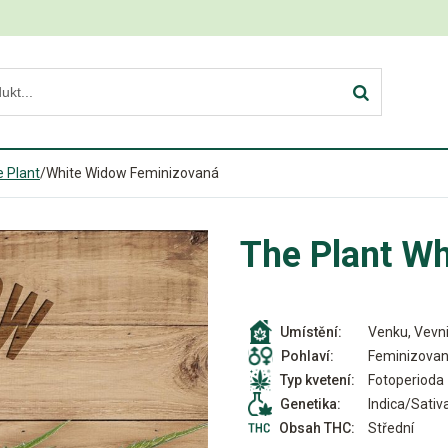
 Plant
/
White Widow Feminizovaná
The Plant W
Venku, Vevni
Umístění:
Feminizova
Pohlaví:
Fotoperioda
Typ kvetení:
Indica/Sativ
Genetika:
Střední
Obsah THC: