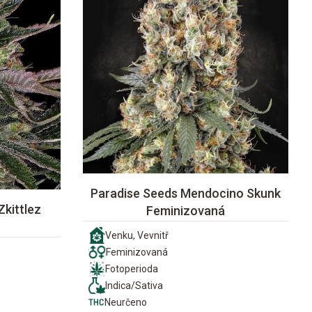
Paradise Seeds Mendocino Skunk
Zkittlez
Feminizovaná
Venku, Vevnitř
Feminizovaná
Fotoperioda
Indica/Sativa
Neurčeno