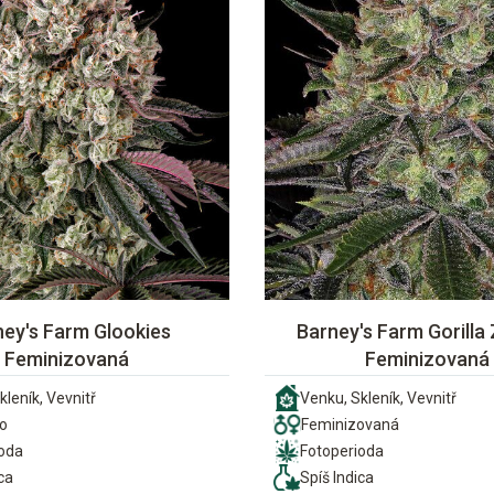
ney's Farm Glookies
Barney's Farm Gorilla 
Feminizovaná
Feminizovaná
kleník, Vevnitř
Venku, Skleník, Vevnitř
o
Feminizovaná
ioda
Fotoperioda
ca
Spíš Indica