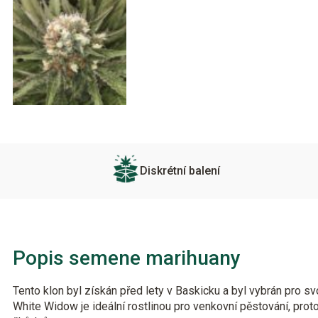
Diskrétní balení
Popis semene marihuany
Tento klon byl získán před lety v Baskicku a byl vybrán pro svo
White Widow je ideální rostlinou pro venkovní pěstování, prot