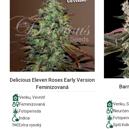
Delicious Eleven Roses Early Version
Bar
Feminizovaná
Venku, Vevnitř
Venku, S
Feminizovaná
Neurčen
Fotoperioda
Fotoper
Indica
Spíš Indi
Extra vysoký