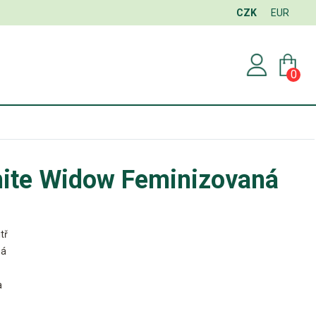
CZK
EUR
0
hite Widow Feminizovaná
tř
ná
a