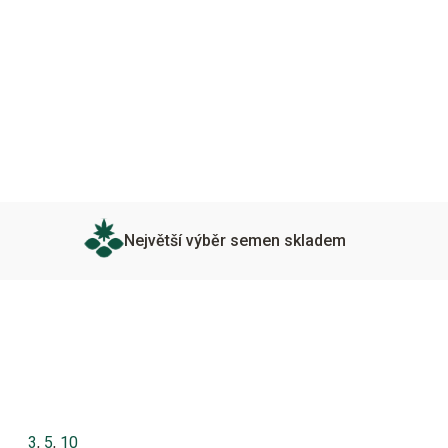
Největší výběr semen skladem
3
,
5
,
10