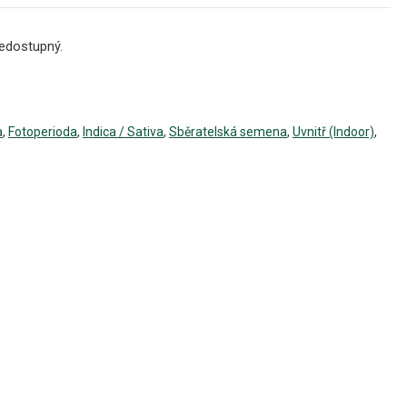
edostupný.
a
,
Fotoperioda
,
Indica / Sativa
,
Sběratelská semena
,
Uvnitř (Indoor)
,