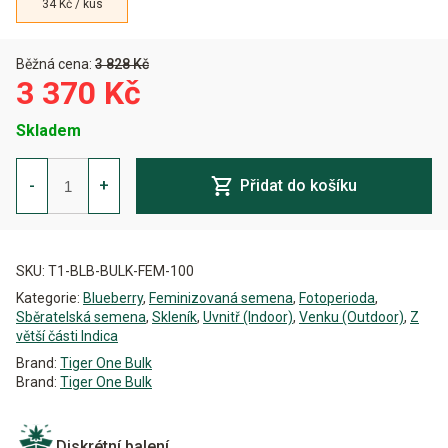
34 Kč / kus
Běžná cena:
3 828 Kč
3 370 Kč
Skladem
Blueberry
Feminizovaná
-
+
Přidat do košíku
-
Bulk
x
Alternative:
100
množství
SKU:
T1-BLB-BULK-FEM-100
Kategorie:
Blueberry
,
Feminizovaná semena
,
Fotoperioda
,
Sběratelská semena
,
Skleník
,
Uvnitř (Indoor)
,
Venku (Outdoor)
,
Z
větší části Indica
Brand:
Tiger One Bulk
Brand:
Tiger One Bulk
Diskrétní balení