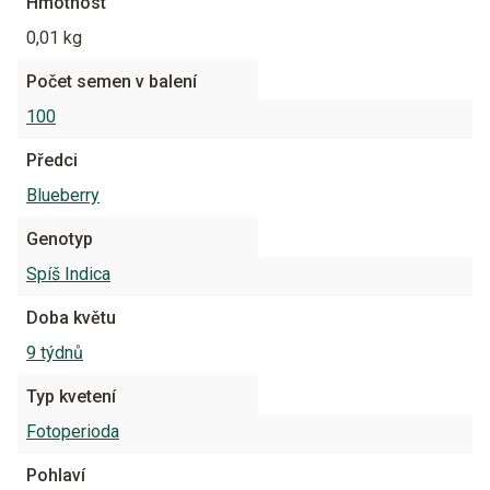
Hmotnost
0,01 kg
Počet semen v balení
100
Předci
Blueberry
Genotyp
Spíš Indica
Doba květu
9 týdnů
Typ kvetení
Fotoperioda
Pohlaví