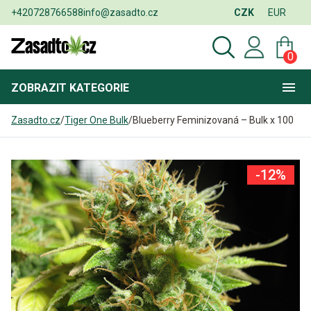
+420728766588
info@zasadto.cz
CZK
EUR
0
ZOBRAZIT
KATEGORIE
Zasadto.cz
/
Tiger One Bulk
/
Blueberry Feminizovaná – Bulk x 100
-12%