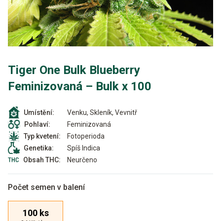
Tiger One Bulk Blueberry
Feminizovaná – Bulk x 100
Venku, Skleník, Vevnitř
Umístění:
Feminizovaná
Pohlaví:
Fotoperioda
Typ kvetení:
Spíš Indica
Genetika:
Neurčeno
Obsah THC:
Počet semen v balení
100 ks