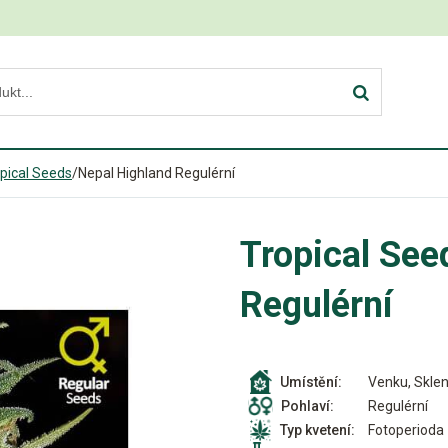
pical Seeds
/
Nepal Highland Regulérní
Tropical See
Regulérní
Venku, Sklen
Umístění:
Regulérní
Pohlaví:
Fotoperioda
Typ kvetení: