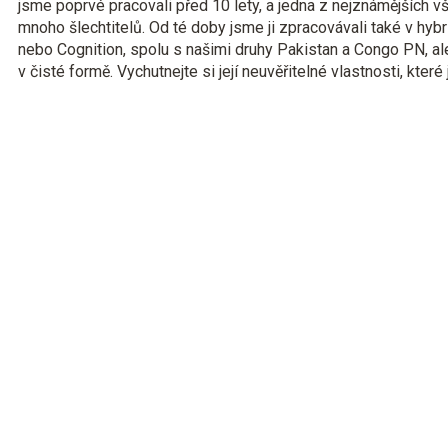
jsme poprvé pracovali před 10 lety, a jedna z nejznámějších v
mnoho šlechtitelů. Od té doby jsme ji zpracovávali také v hy
nebo Cognition, spolu s našimi druhy Pakistan a Congo PN, al
v čisté formě. Vychutnejte si její neuvěřitelné vlastnosti, které