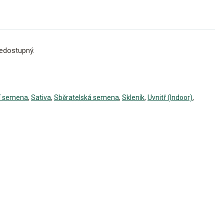
edostupný.
í semena
,
Sativa
,
Sběratelská semena
,
Skleník
,
Uvnitř (Indoor)
,