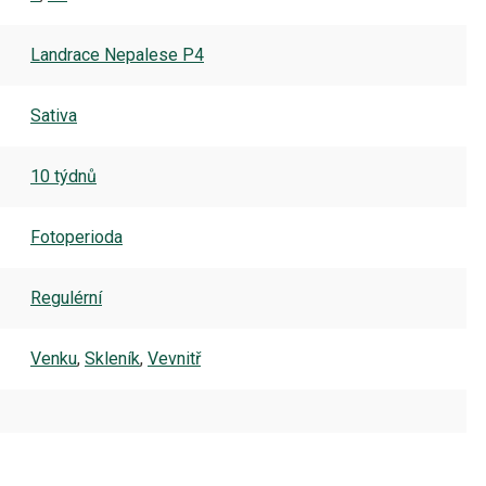
Landrace Nepalese P4
Sativa
10 týdnů
Fotoperioda
Regulérní
Venku
,
Skleník
,
Vevnitř