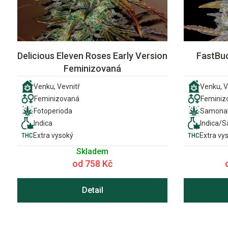
Delicious Eleven Roses Early Version
FastBud
Feminizovaná
Venku, Vevnitř
Venku, V
Feminizovaná
Feminiz
Fotoperioda
Samonak
Indica
Indica/S
Extra vysoký
Extra vy
Skladem
od 758 Kč
Detail