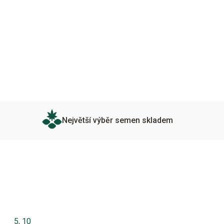
Největší výběr semen skladem
5
,
10