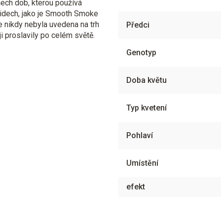
šech dob, kterou používá
bridech, jako je Smooth Smoke
e nikdy nebyla uvedena na trh
Předci
 ji proslavily po celém světě.
Genotyp
Doba květu
Typ kvetení
Pohlaví
Umístění
efekt