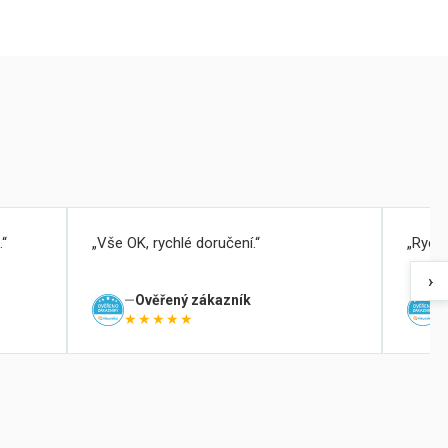
.
Vše OK, rychlé doručení.
Rychl
›
Ověřený zákazník
★★★★★