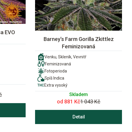
sa EVO
Barney's Farm Gorilla Zkittlez
Feminizovaná
Venku, Skleník, Vevnitř
Feminizovaná
Fotoperioda
Spíš Indica
Extra vysoký
Skladem
č
od 881 Kč
1 043 Kč
Detail