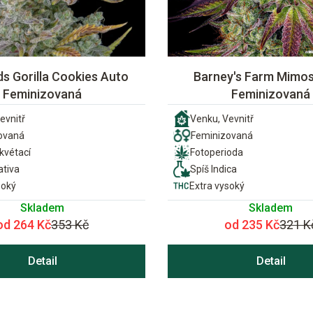
s Gorilla Cookies Auto
Barney's Farm Mimo
Feminizovaná
Feminizovaná
evnitř
Venku, Vevnitř
ovaná
Feminizovaná
vétací
Fotoperioda
ativa
Spíš Indica
soký
Extra vysoký
Skladem
Skladem
od 264 Kč
353 Kč
od 235 Kč
321 K
Detail
Detail