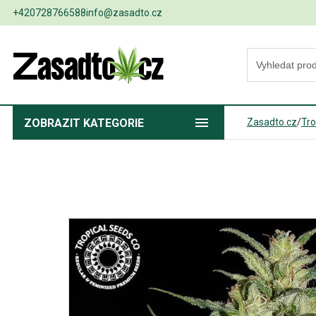
+420728766588
info@zasadto.cz
ZOBRAZIT
KATEGORIE
Zasadto.cz
/
Tro