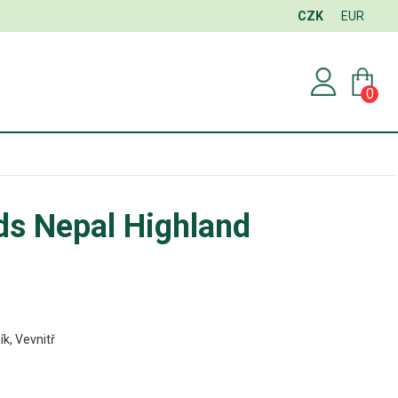
CZK
EUR
0
ds Nepal Highland
ík, Vevnitř