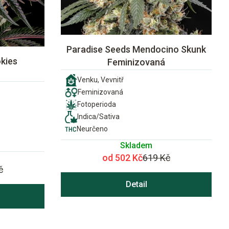
Paradise Seeds Mendocino Skunk
kies
Feminizovaná
Venku, Vevnitř
Feminizovaná
Fotoperioda
Indica/Sativa
Neurčeno
Skladem
od 502 Kč
619 Kč
č
Detail