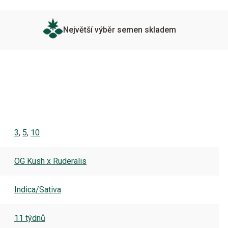
Největší výběr semen skladem
3
,
5
,
10
OG Kush x Ruderalis
Indica/Sativa
11 týdnů