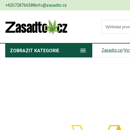
+420728766588
info@zasadto.cz
ZOBRAZIT
KATEGORIE
Zasadto.cz
/
Vic