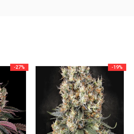
-27%
-19%