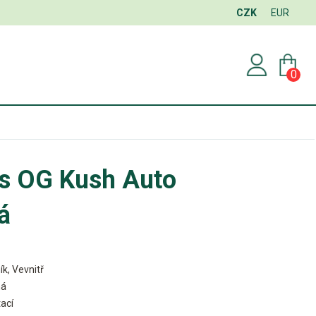
CZK
EUR
0
ds OG Kush Auto
á
ík, Vevnitř
ná
ací