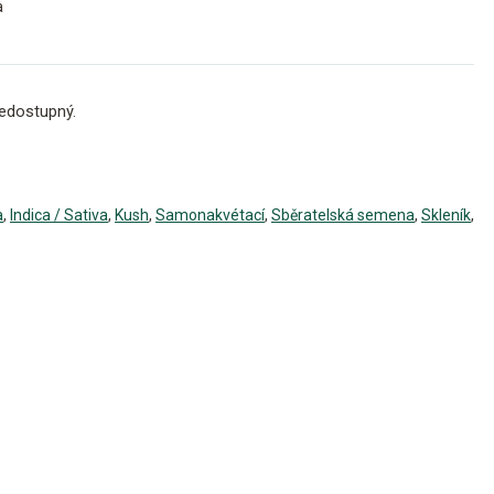
a
edostupný.
a
,
Indica / Sativa
,
Kush
,
Samonakvétací
,
Sběratelská semena
,
Skleník
,