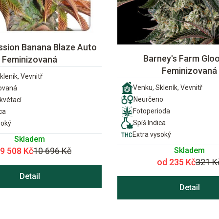
ssion Banana Blaze Auto
Barney's Farm Gloo
Feminizovaná
Feminizovaná
kleník, Vevnitř
Venku, Skleník, Vevnitř
ovaná
Neurčeno
vétací
Fotoperioda
ca
Spíš Indica
soký
Extra vysoký
Skladem
Skladem
 9 508 Kč
10 696 Kč
od 235 Kč
321 K
Detail
Detail