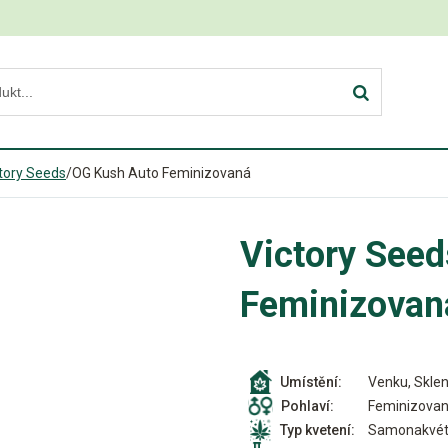
tory Seeds
/
OG Kush Auto Feminizovaná
Victory See
Feminizovan
Venku, Sklen
Umístění:
Feminizova
Pohlaví:
Samonakvét
Typ kvetení: