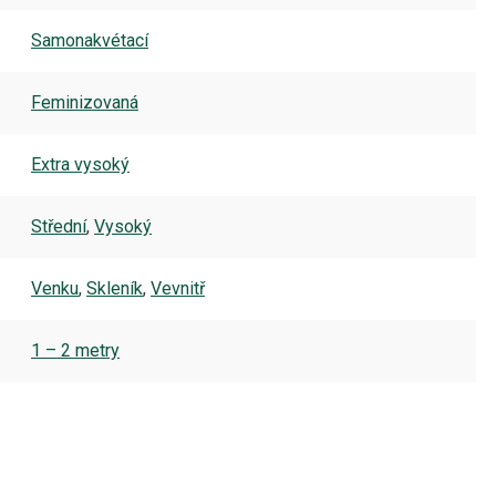
Samonakvétací
Feminizovaná
Extra vysoký
Střední
,
Vysoký
Venku
,
Skleník
,
Vevnitř
1 – 2 metry