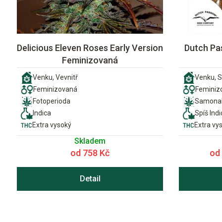
Delicious Eleven Roses Early Version
Dutch Pa
Feminizovaná
Venku, Vevnitř
Venku, S
Feminizovaná
Feminiz
Fotoperioda
Samonak
Indica
Spíš Indi
Extra vysoký
Extra vy
Skladem
od 758 Kč
od
Detail