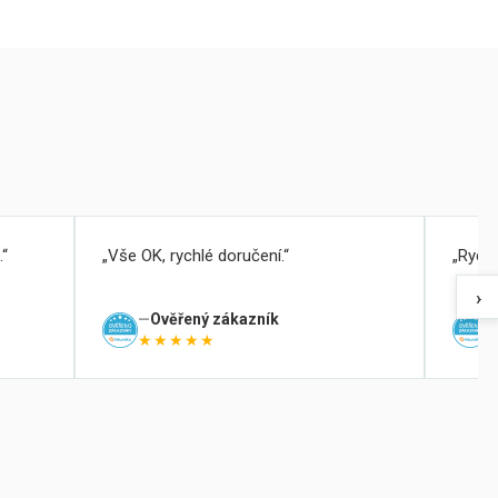
.
Vše OK, rychlé doručení.
Rychl
›
Ověřený zákazník
★★★★★