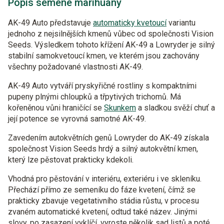
Popis semene marihuany
AK-49 Auto představuje
automaticky kvetoucí
variantu
jednoho z nejsilnějších kmenů vůbec od společnosti Vision
Seeds. Výsledkem tohoto křížení AK-49 a Lowryder je silný
stabilní samokvetoucí kmen, ve kterém jsou zachovány
všechny požadované vlastnosti AK-49.
AK-49 Auto vytváří pryskyřičné rostliny s kompaktními
pupeny plnými chloupků a třpytivých trichomů. Má
kořeněnou vůni hraničící se
Skunkem
a sladkou svěží chuť a
její potence se vyrovná samotné AK-49.
Zavedením autokvětních genů Lowryder do AK-49 získala
společnost Vision Seeds hrdý a silný autokvětní kmen,
který lze pěstovat prakticky kdekoli.
Vhodná pro pěstování v interiéru, exteriéru i ve skleníku.
Přechází přímo ze semeníku do fáze kvetení, čímž se
prakticky zbavuje vegetativního stádia růstu, v procesu
zvaném automatické kvetení, odtud také název. Jinými
slovy, po zasazení vyklíčí, vyroste několik sad listů a poté