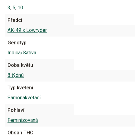
3
,
5
,
10
Předci
AK-49 x Lowryder
Genotyp
Indica/Sativa
Doba květu
8 týdnů
Typ kvetení
Samonakvétací
Pohlaví
Feminizovaná
Obsah THC