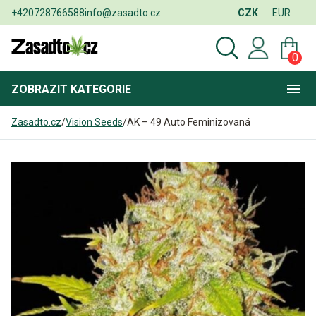
+420728766588
info@zasadto.cz
CZK
EUR
0
ZOBRAZIT
KATEGORIE
Zasadto.cz
/
Vision Seeds
/
AK – 49 Auto Feminizovaná