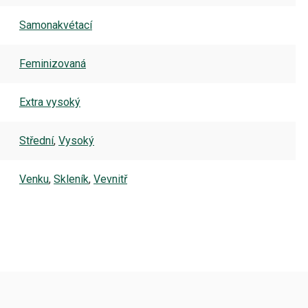
Samonakvétací
Feminizovaná
Extra vysoký
Střední
,
Vysoký
Venku
,
Skleník
,
Vevnitř