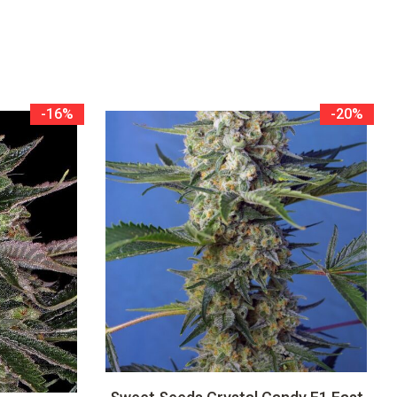
-16%
-20%