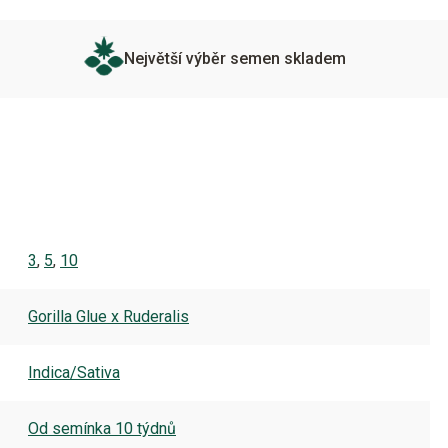
Největší výběr semen skladem
3
,
5
,
10
Gorilla Glue x Ruderalis
Indica/Sativa
Od semínka 10 týdnů