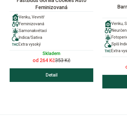
FastBuds Gorilla Cookies Auto
Bar
Feminizovaná
Venku, Vevnitř
Venku, S
Feminizovaná
Neurčen
Samonakvétací
Fotoper
Indica/Sativa
Spíš Indi
Extra vysoký
Extra vy
Skladem
od 264 Kč
353 Kč
Detail