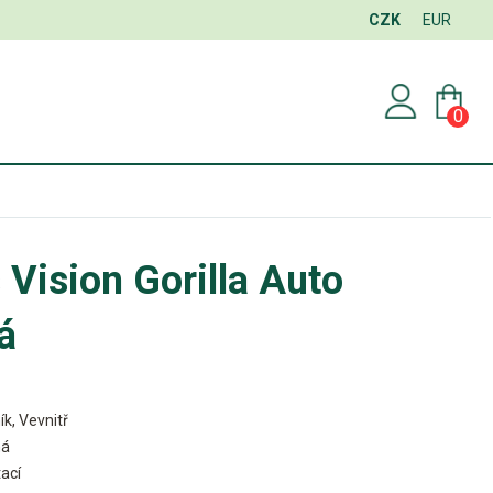
CZK
EUR
0
 Vision Gorilla Auto
á
ík, Vevnitř
ná
ací