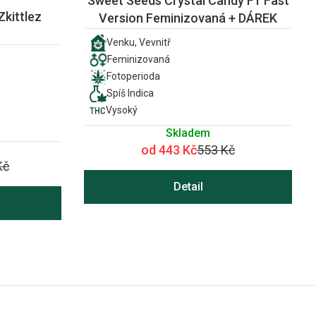
Sweet Seeds Crystal Candy F1 Fast
Zkittlez
Version Feminizovaná + DÁREK
Venku, Vevnitř
Feminizovaná
Fotoperioda
Spíš Indica
Vysoký
Skladem
od 443 Kč
553 Kč
Kč
Detail