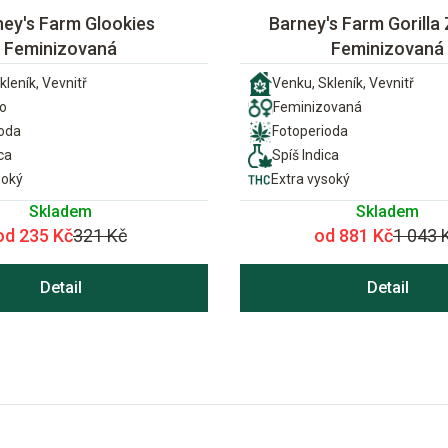
ney's Farm Glookies
Barney's Farm Gorilla 
Feminizovaná
Feminizovaná
kleník, Vevnitř
Venku, Skleník, Vevnitř
o
Feminizovaná
ioda
Fotoperioda
ca
Spíš Indica
soký
Extra vysoký
Skladem
Skladem
od 235 Kč
321 Kč
od 881 Kč
1 043 
Detail
Detail