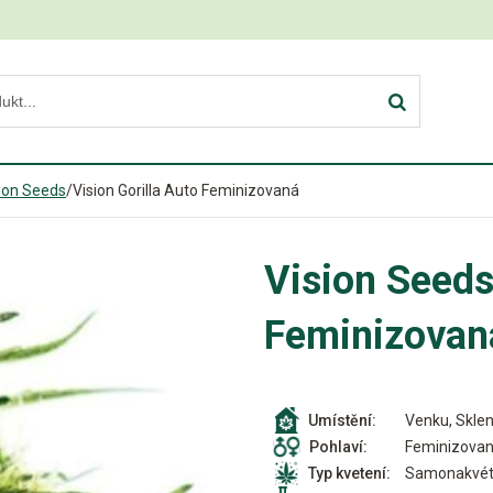
ion Seeds
/
Vision Gorilla Auto Feminizovaná
Vision Seeds
Feminizovan
Venku, Sklen
Umístění:
Feminizova
Pohlaví:
Samonakvét
Typ kvetení: