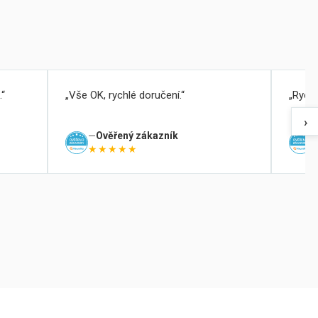
.
Vše OK, rychlé doručení.
Rychl
›
Ověřený zákazník
★★★★★