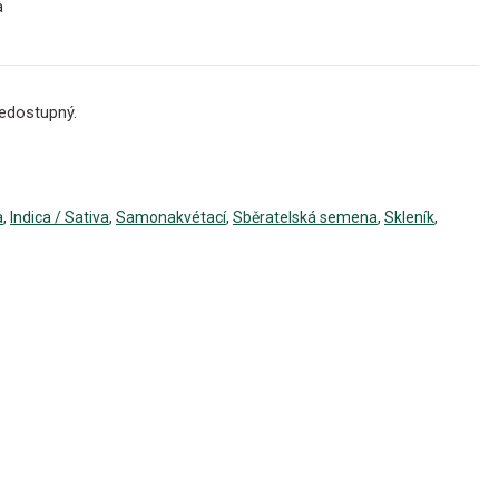
a
edostupný.
a
,
Indica / Sativa
,
Samonakvétací
,
Sběratelská semena
,
Skleník
,