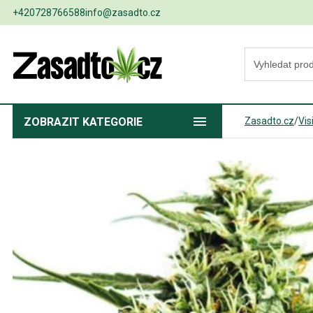
+420728766588
info@zasadto.cz
ZOBRAZIT
KATEGORIE
Zasadto.cz
/
Vis