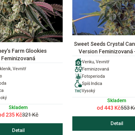
Sweet Seeds Crystal Can
ney's Farm Glookies
Version Feminizovaná
Feminizovaná
Venku, Vevnitř
kleník, Vevnitř
Feminizovaná
o
Fotoperioda
ioda
Spíš Indica
ca
Vysoký
soký
Skladem
Skladem
od 443 Kč
553 K
od 235 Kč
321 Kč
Detail
Detail