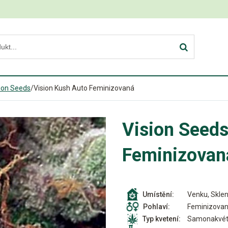
ion Seeds
/
Vision Kush Auto Feminizovaná
Vision Seeds
Feminizovan
Venku, Sklen
Umístění:
Feminizova
Pohlaví:
Samonakvét
Typ kvetení: