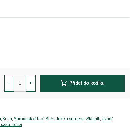
Vision
Kush
-
+
Přidat do košíku
Auto
Feminizovaná
množství
a
,
Kush
,
Samonakvétací
,
Sběratelská semena
,
Skleník
,
Uvnitř
 části Indica