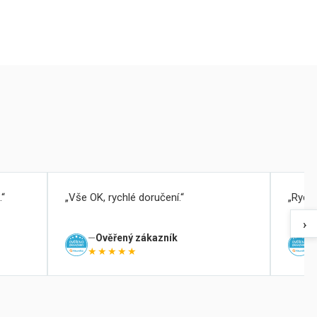
.
Vše OK, rychlé doručení.
Rychl
›
Ověřený zákazník
★★★★★