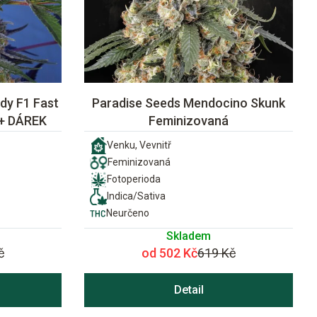
dy F1 Fast
Paradise Seeds Mendocino Skunk
 + DÁREK
Feminizovaná
Venku, Vevnitř
Feminizovaná
Fotoperioda
Indica/Sativa
Neurčeno
Skladem
č
od 502 Kč
619 Kč
Detail