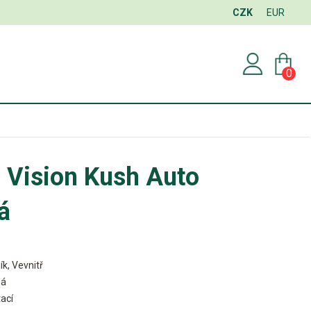
CZK
EUR
0
 Vision Kush Auto
á
ík, Vevnitř
ná
ací