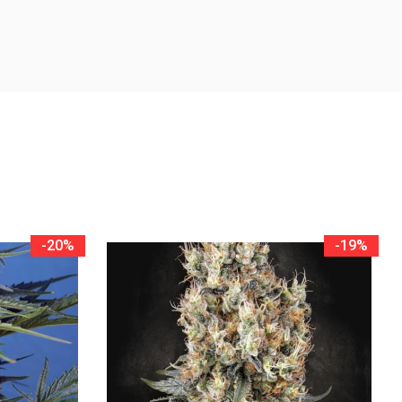
-20%
-19%