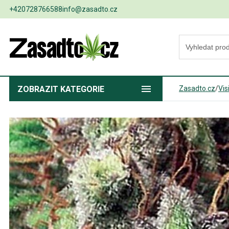
+420728766588
info@zasadto.cz
ZOBRAZIT
KATEGORIE
Zasadto.cz
/
Vis