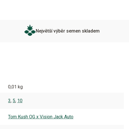
Největší výběr semen skladem
0,01 kg
3
,
5
,
10
Tom Kush OG x Vision Jack Auto