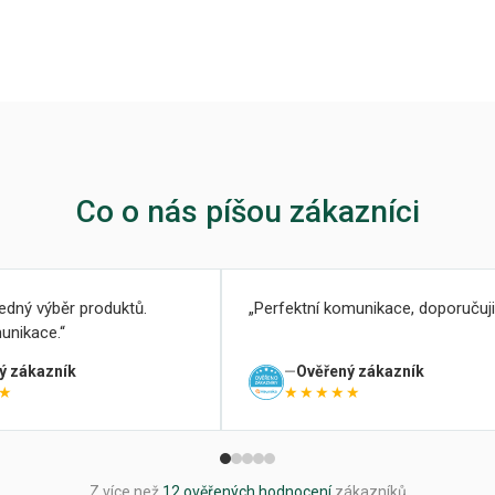
Co o nás píšou zákazníci
ledný výběr produktů.
Perfektní komunikace, doporučuji
unikace.
ý zákazník
Ověřený zákazník
★
★★★★★
Z více než
12 ověřených hodnocení
zákazníků