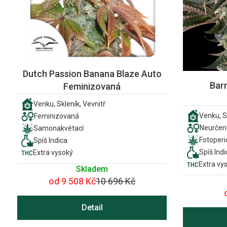
Dutch Passion Banana Blaze Auto
Bar
Feminizovaná
Venku, Skleník, Vevnitř
Venku, S
Feminizovaná
Neurčen
Samonakvétací
Fotoper
Spíš Indica
Spíš Indi
Extra vysoký
Extra vy
Skladem
od 9 508 Kč
10 696 Kč
Detail