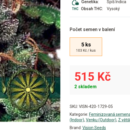
Spíš Indica
Genetika:
Vysoký
Obsah THC:
Počet semen v balení
5 ks
103 Kč / kus
515 Kč
2 skladem
Alternative:
SKU:
VISN-420-1729-05
Kategorie:
Feminizovaná semen
(Indoor)
,
Venku (Outdoor)
,
Z větší
Brand:
Vision Seeds