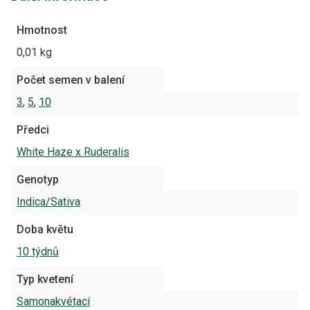
Hmotnost
0,01 kg
Počet semen v balení
3
,
5
,
10
Předci
White Haze x Ruderalis
Genotyp
Indica/Sativa
Doba květu
10 týdnů
Typ kvetení
Samonakvétací