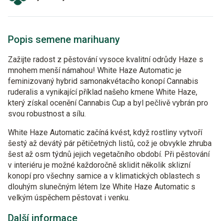
Popis semene marihuany
Zažijte radost z pěstování vysoce kvalitní odrůdy Haze s
mnohem menší námahou! White Haze Automatic je
feminizovaný hybrid samonakvétacího konopí Cannabis
ruderalis a vynikající příklad našeho kmene White Haze,
který získal ocenění Cannabis Cup a byl pečlivě vybrán pro
svou robustnost a sílu.
White Haze Automatic začíná kvést, když rostliny vytvoří
šestý až devátý pár pětičetných listů, což je obvykle zhruba
šest až osm týdnů jejich vegetačního období. Při pěstování
v interiéru je možné každoročně sklidit několik sklizní
konopí pro všechny samice a v klimatických oblastech s
dlouhým slunečným létem lze White Haze Automatic s
velkým úspěchem pěstovat i venku.
Další informace