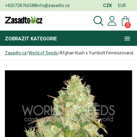
+420728766588
info@zasadto.cz
CZK
EUR
0
ZOBRAZIT
KATEGORIE
Zasadto.cz
/
World of Seeds
/
Afghan Kush x Yumbolt Feminizovaná