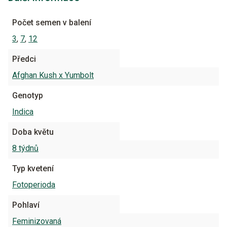
Počet semen v balení
3
,
7
,
12
Předci
Afghan Kush x Yumbolt
Genotyp
Indica
Doba květu
8 týdnů
Typ kvetení
Fotoperioda
Pohlaví
Feminizovaná