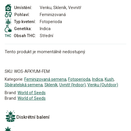
Venku, Skleník, Vevnitř
Umístění:
Feminizovaná
Pohlaví:
Fotoperioda
Typ kvetení:
Indica
Genetika:
Střední
Obsah THC:
Tento produkt je momentálně nedostupný.
Alternative:
SKU:
WOS-AFKYUM-FEM
Kategorie:
Feminizovaná semena
,
Fotoperioda
,
Indica
,
Kush
,
Sběratelská semena
,
Skleník
,
Uvnitř (Indoor)
,
Venku (Outdoor)
Brand:
World of Seeds
Brand:
World of Seeds
Diskrétní balení