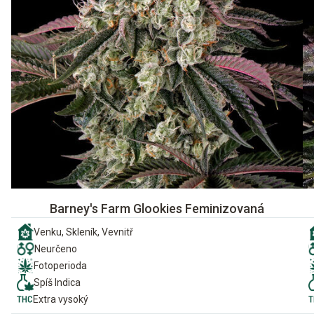
Barney's Farm Glookies Feminizovaná
Venku, Skleník, Vevnitř
Neurčeno
Fotoperioda
Spíš Indica
Extra vysoký