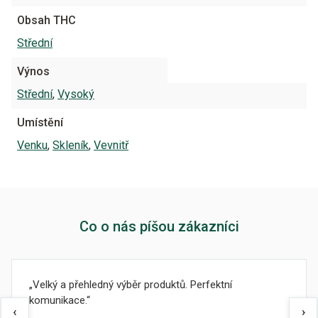
Obsah THC
Střední
Výnos
Střední
,
Vysoký
Umístění
Venku
,
Skleník
,
Vevnitř
Co o nás píšou zákazníci
Velký a přehledný výběr produktů. Perfektní
komunikace.
‹
›