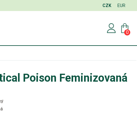
CZK
EUR
0
tical Poison Feminizovaná
tř
ná