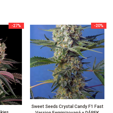
-27%
-20%
Sweet Seeds Crystal Candy F1 Fast
kies
Version Feminizovaná + DÁREK