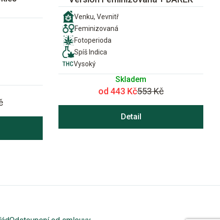
Venku, Vevnitř
Feminizovaná
Fotoperioda
Spíš Indica
Vysoký
Skladem
od 443 Kč
553 Kč
č
Detail