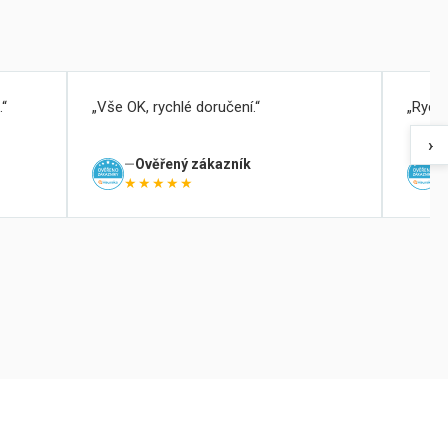
.
Vše OK, rychlé doručení.
Rychl
›
Ověřený zákazník
★★★★★