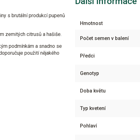
Další informace
liny s brutální produkcí pupenů
Hmotnost
m zemitých citrusů a hašiše.
Počet semen v balení
ským podmínkám a snadno se
doporučuje použití nějakého
Předci
Genotyp
Doba květu
Typ kvetení
Pohlaví