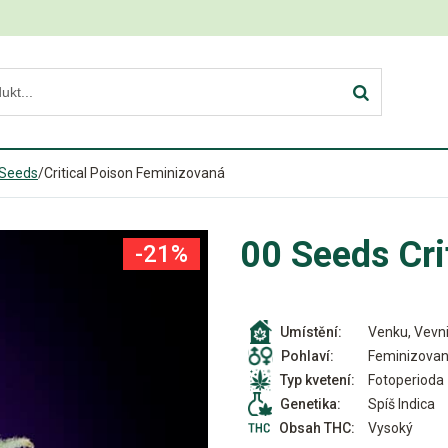
 Seeds
/
Critical Poison Feminizovaná
00 Seeds Cri
-21%
Venku, Vevni
Umístění:
Feminizova
Pohlaví:
Fotoperioda
Typ kvetení:
Spíš Indica
Genetika:
Vysoký
Obsah THC: