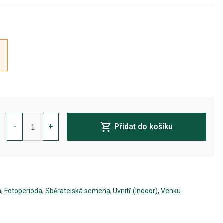
Critical
Poison
-
+
Přidat do košíku
Feminizovaná
množství
a
,
Fotoperioda
,
Sběratelská semena
,
Uvnitř (Indoor)
,
Venku