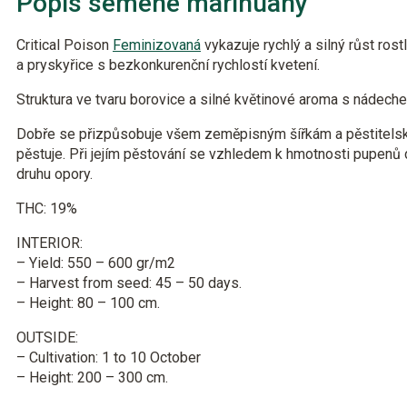
Popis semene marihuany
Critical Poison
Feminizovaná
vykazuje rychlý a silný růst rost
a pryskyřice s bezkonkurenční rychlostí kvetení.
Struktura ve tvaru borovice a silné květinové aroma s nádeche
Dobře se přizpůsobuje všem zeměpisným šířkám a pěstitel
pěstuje. Při jejím pěstování se vzhledem k hmotnosti pupenů 
druhu opory.
THC: 19%
INTERIOR:
– Yield: 550 – 600 gr/m2
– Harvest from seed: 45 – 50 days.
– Height: 80 – 100 cm.
OUTSIDE:
– Cultivation: 1 to 10 October
– Height: 200 – 300 cm.