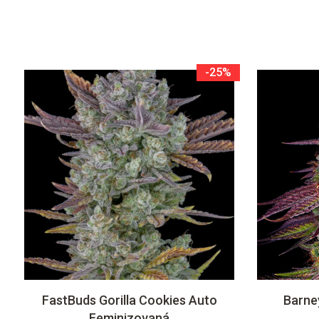
-25%
FastBuds Gorilla Cookies Auto
Barne
Feminizovaná