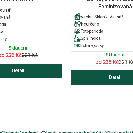
Feminizovaná
evnitř
Venku, Skleník, Vevnitř
ovaná
Neurčeno
ioda
Fotoperioda
ca
Spíš Indica
soký
Extra vysoký
Skladem
Skladem
od 235 Kč
321 Kč
od 235 Kč
321 K
Detail
Detail