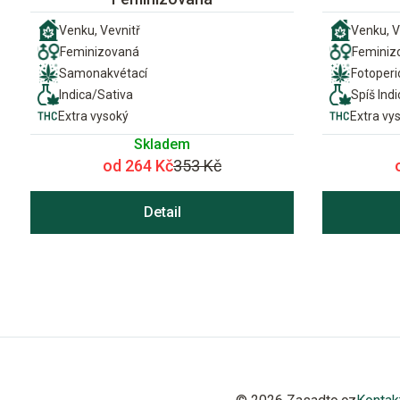
Venku, Vevnitř
Venku, V
Feminizovaná
Feminiz
Samonakvétací
Fotoper
Indica/Sativa
Spíš Indi
Extra vysoký
Extra vy
Skladem
od 264 Kč
353 Kč
Detail