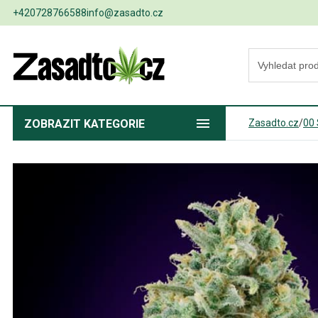
+420728766588
info@zasadto.cz
ZOBRAZIT
KATEGORIE
Zasadto.cz
/
00