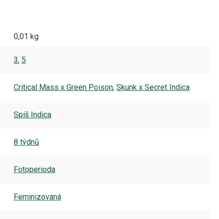
0,01 kg
3
,
5
Critical Mass x Green Poison
,
Skunk x Secret Indica
Spíš Indica
8 týdnů
Fotoperioda
Feminizovaná