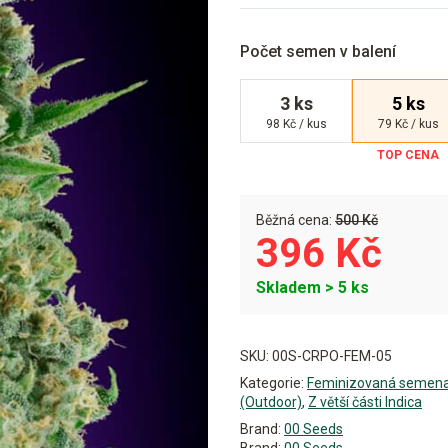
Počet semen v balení
3 ks
5 ks
98 Kč / kus
79 Kč / kus
Běžná cena:
500 Kč
396 Kč
Skladem > 5 ks
Alternative:
SKU:
00S-CRPO-FEM-05
Kategorie:
Feminizovaná semen
(Outdoor)
,
Z větší části Indica
Brand:
00 Seeds