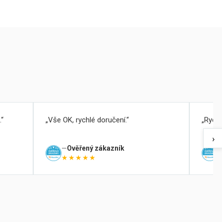
.
Vše OK, rychlé doručení.
Rychl
›
Ověřený zákazník
★★★★★