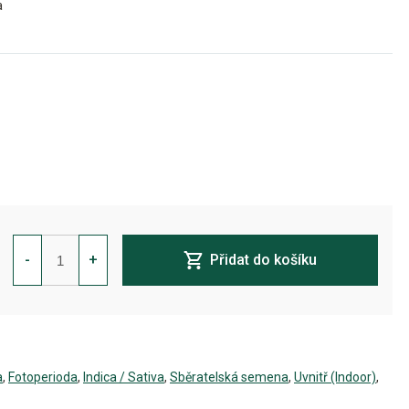
a
Female
Collection
-
+
Přidat do košíku
#4
Feminizovaná
množství
a
,
Fotoperioda
,
Indica / Sativa
,
Sběratelská semena
,
Uvnitř (Indoor)
,