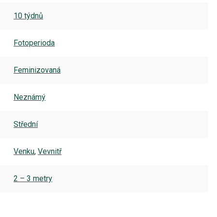
10 týdnů
Fotoperioda
Feminizovaná
Neznámý
Střední
Venku
,
Vevnitř
2 – 3 metry