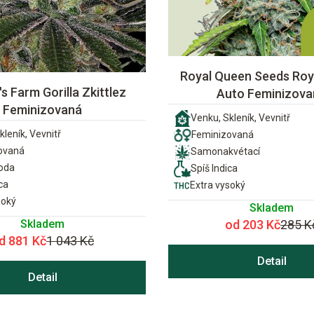
Royal Queen Seeds Roya
s Farm Gorilla Zkittlez
Auto Feminizova
Feminizovaná
Venku, Skleník, Vevnitř
kleník, Vevnitř
Feminizovaná
ovaná
Samonakvétací
ioda
Spíš Indica
ca
Extra vysoký
soký
Skladem
Skladem
od 203 Kč
285 K
d 881 Kč
1 043 Kč
Detail
Detail