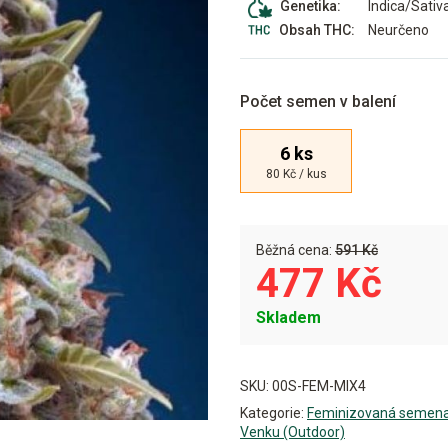
Indica/Sativ
Genetika:
Neurčeno
Obsah THC:
Počet semen v balení
6 ks
80 Kč / kus
Běžná cena:
591 Kč
477 Kč
Skladem
Alternative:
SKU:
00S-FEM-MIX4
Kategorie:
Feminizovaná semen
Venku (Outdoor)