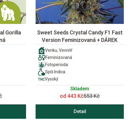
l Gorilla
Sweet Seeds Crystal Candy F1 Fast
ná
Version Feminizovaná + DÁREK
Venku, Vevnitř
Feminizovaná
Fotoperioda
Spíš Indica
Vysoký
Skladem
č
od 443 Kč
553 Kč
Detail