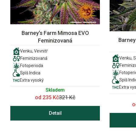
Barney's Farm Mimosa EVO
Barney'
Feminizovaná
Venku, Vevnitř
Venku, S
Feminizovaná
Feminiz
Fotoperioda
Fotoper
Spíš Indica
Spíš Indi
Extra vysoký
Extra vy
Skladem
od 235 Kč
321 Kč
o
Detail