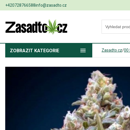
+420728766588
info@zasadto.cz
ZOBRAZIT
KATEGORIE
Zasadto.cz
/
00