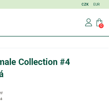
CZK
EUR
0
ale Collection #4
á
tř
ná