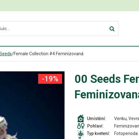
 Seeds
/
Female Collection #4 Feminizovaná
00 Seeds Fem
-19%
Feminizovan
Venku, Vevni
Umístění:
Feminizova
Pohlaví:
Fotoperioda
Typ kvetení: