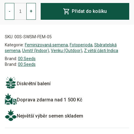
Sweet
Somango
-
+
Přidat do košíku
Feminizovaná
množství
Alternative:
SKU:
00S-SWSM-FEM-05
Kategorie:
Feminizovaná semena
,
Fotoperioda
,
Sběratelská
semena
,
Uvnitř (Indoor)
,
Venku (Outdoor)
,
Z větší části Indica
Brand:
00 Seeds
Brand:
00 Seeds
Diskrétní balení
Doprava zdarma nad 1 500 Kč
Největší výběr semen skladem