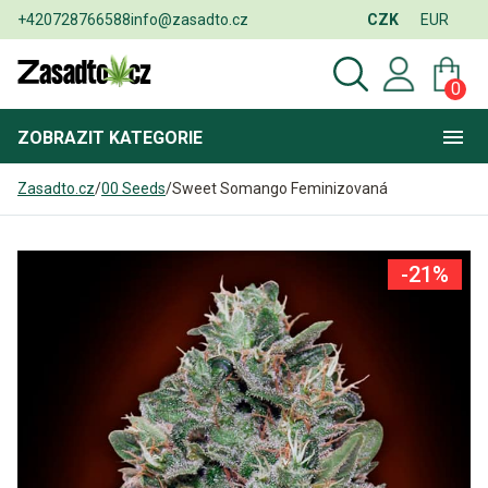
+420728766588
info@zasadto.cz
CZK
EUR
0
ZOBRAZIT
KATEGORIE
Zasadto.cz
/
00 Seeds
/
Sweet Somango Feminizovaná
-21%