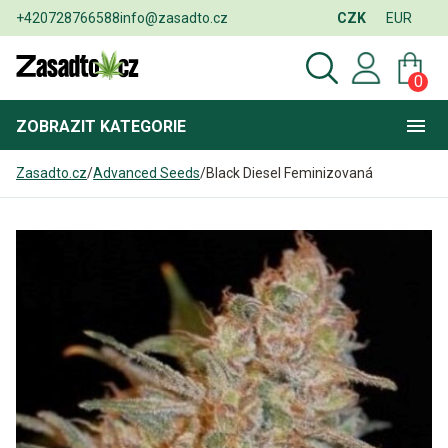
+420728766588
info@zasadto.cz
CZK
EUR
0
ZOBRAZIT
KATEGORIE
Zasadto.cz
/
Advanced Seeds
/
Black Diesel Feminizovaná