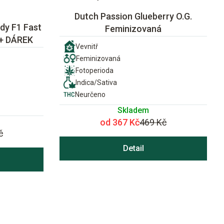
Dutch Passion Glueberry O.G.
dy F1 Fast
Feminizovaná
 + DÁREK
Vevnitř
Feminizovaná
Fotoperioda
Indica/Sativa
Neurčeno
Skladem
od 367 Kč
469 Kč
č
Detail