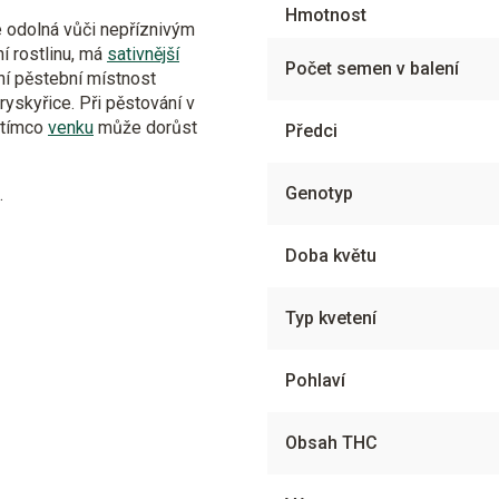
Hmotnost
e odolná vůči nepříznivým
í rostlinu, má
sativnější
Počet semen v balení
ní pěstební místnost
pryskyřice. Při pěstování v
atímco
venku
může dorůst
Předci
Genotyp
.
Doba květu
Typ kvetení
Pohlaví
Obsah THC