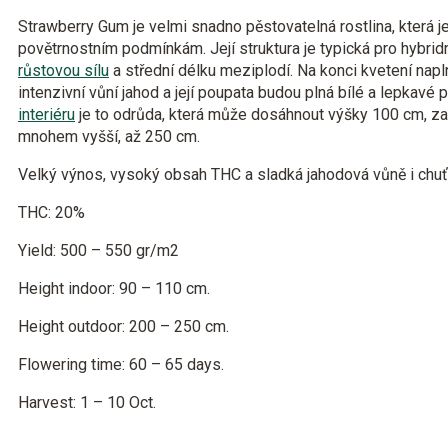
Strawberry Gum je velmi snadno pěstovatelná rostlina, která j
povětrnostním podmínkám. Její struktura je typická pro hybridn
růstovou sílu
a střední délku meziplodí. Na konci kvetení napl
intenzivní vůní jahod a její poupata budou plná bílé a lepkavé 
interiéru
je to odrůda, která může dosáhnout výšky 100 cm, z
mnohem vyšší, až 250 cm.
Velký výnos, vysoký obsah THC a sladká jahodová vůně i chuť
THC: 20%
Yield: 500 – 550 gr/m2
Height indoor: 90 – 110 cm.
Height outdoor: 200 – 250 cm.
Flowering time: 60 – 65 days.
Harvest: 1 – 10 Oct.