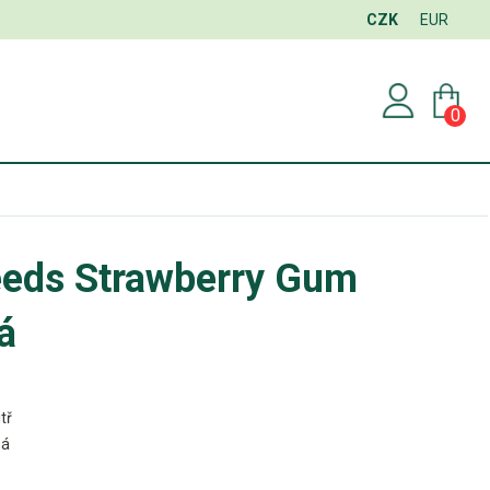
CZK
EUR
0
eds Strawberry Gum
á
tř
ná