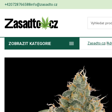
+420728766588
info@zasadto.cz
ZOBRAZIT
KATEGORIE
Zasadto.cz
/
Ad