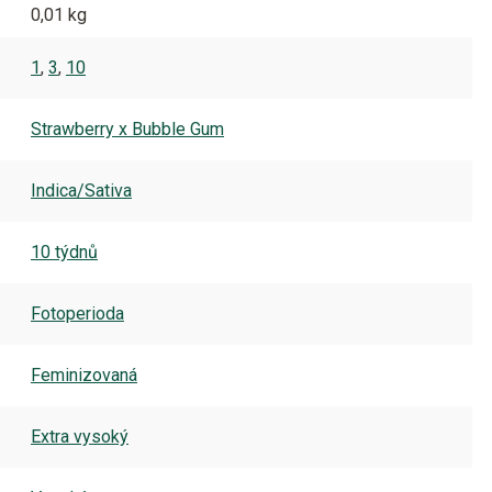
0,01 kg
1
,
3
,
10
Strawberry x Bubble Gum
Indica/Sativa
10 týdnů
Fotoperioda
Feminizovaná
Extra vysoký