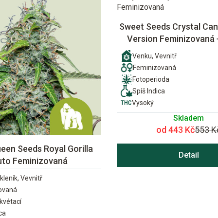
Sweet Seeds Crystal Can
Version Feminizovaná
Venku, Vevnitř
Feminizovaná
Fotoperioda
Spíš Indica
Vysoký
Skladem
od 443 Kč
553 K
een Seeds Royal Gorilla
Detail
uto Feminizovaná
kleník, Vevnitř
ovaná
vétací
ca