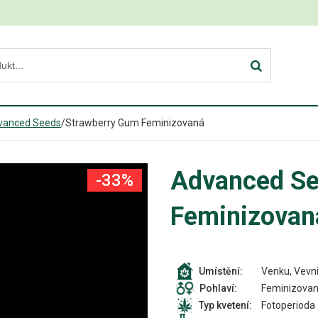
vanced Seeds
/
Strawberry Gum Feminizovaná
Advanced Se
-33%
Feminizovan
Venku, Vevni
Umístění:
Feminizova
Pohlaví:
Fotoperioda
Typ kvetení: