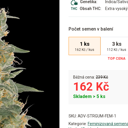
Indica/Sativ
Genetika:
Extra vysoký
Obsah THC:
Počet semen v balení
1 ks
3 ks
162 Kč / kus
112 Kč / kus
Běžná cena:
239 Kč
162 Kč
Skladem > 5 ks
Alternative:
SKU:
ADV-STRGUM-FEM-1
Kategorie:
Feminizovaná semen