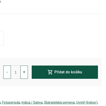
a
Strawberry
Gum
-
+
Přidat do košíku
Feminizovaná
množství
a
,
Fotoperioda
,
Indica / Sativa
,
Sběratelská semena
,
Uvnitř (Indoor)
,