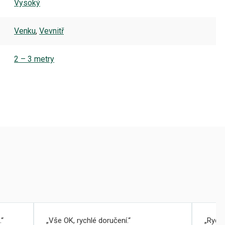
Vysoký
Venku
,
Vevnitř
2 – 3 metry
.
Vše OK, rychlé doručení.
Rychl