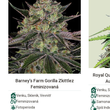
Royal Qu
Barney's Farm Gorilla Zkittlez
A
Feminizovaná
Venku, S
Venku, Skleník, Vevnitř
Feminiz
Feminizovaná
Samonak
Fotoperioda
Spíš Indi