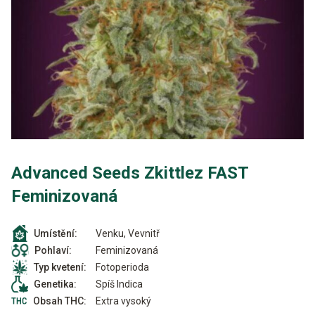
Advanced Seeds Zkittlez FAST
Feminizovaná
Venku, Vevnitř
Umístění:
Feminizovaná
Pohlaví:
Fotoperioda
Typ kvetení:
Spíš Indica
Genetika:
Extra vysoký
Obsah THC: