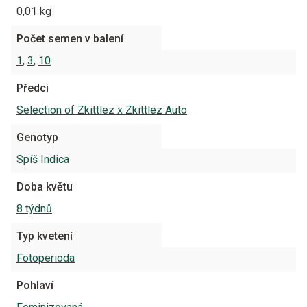
0,01 kg
Počet semen v balení
1
,
3
,
10
Předci
Selection of Zkittlez x Zkittlez Auto
Genotyp
Spíš Indica
Doba květu
8 týdnů
Typ kvetení
Fotoperioda
Pohlaví