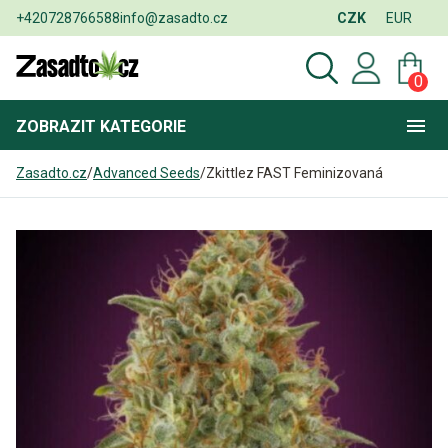
+420728766588
info@zasadto.cz
CZK
EUR
0
ZOBRAZIT
KATEGORIE
Zasadto.cz
/
Advanced Seeds
/
Zkittlez FAST Feminizovaná