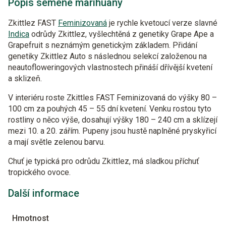
Popis semene marihuany
Zkittlez FAST
Feminizovaná
je rychle kvetoucí verze slavné
Indica
odrůdy Zkittlez, vyšlechtěná z genetiky Grape Ape a
Grapefruit s neznámým genetickým základem. Přidání
genetiky Zkittlez Auto s následnou selekcí založenou na
neautofloweringových vlastnostech přináší dřívější kvetení
a sklizeň.
V interiéru roste Zkittles FAST Feminizovaná do výšky 80 –
100 cm za pouhých 45 – 55 dní kvetení. Venku rostou tyto
rostliny o něco výše, dosahují výšky 180 – 240 cm a sklízejí
mezi 10. a 20. zářím. Pupeny jsou hustě naplněné pryskyřicí
a mají světle zelenou barvu.
Chuť je typická pro odrůdu Zkittlez, má sladkou příchuť
tropického ovoce.
Další informace
Hmotnost