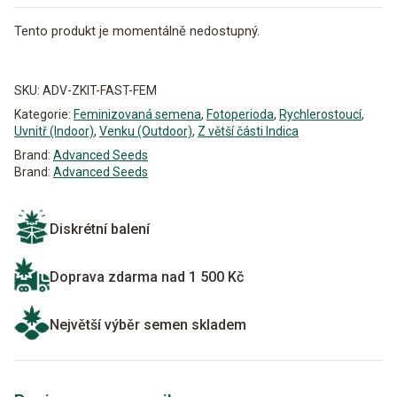
Tento produkt je momentálně nedostupný.
Alternative:
SKU:
ADV-ZKIT-FAST-FEM
Kategorie:
Feminizovaná semena
,
Fotoperioda
,
Rychlerostoucí
,
Uvnitř (Indoor)
,
Venku (Outdoor)
,
Z větší části Indica
Brand:
Advanced Seeds
Brand:
Advanced Seeds
Diskrétní balení
Doprava zdarma nad 1 500 Kč
Největší výběr semen skladem