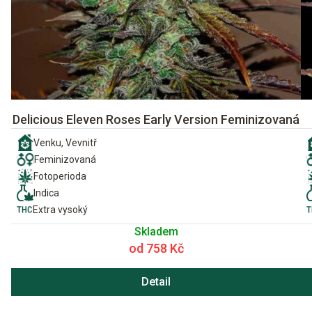
Delicious Eleven Roses Early Version Feminizovaná
Venku, Vevnitř
Feminizovaná
Fotoperioda
Indica
Extra vysoký
Skladem
od 758 Kč
Detail