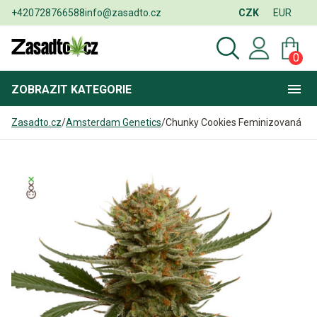
+420728766588
info@zasadto.cz
CZK
EUR
0
ZOBRAZIT
KATEGORIE
Zasadto.cz
/
Amsterdam Genetics
/
Chunky Cookies Feminizovaná