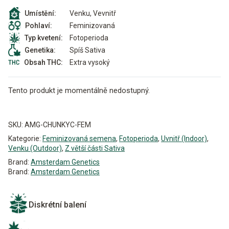
Venku, Vevnitř
Umístění:
Feminizovaná
Pohlaví:
Fotoperioda
Typ kvetení:
Spíš Sativa
Genetika:
Extra vysoký
Obsah THC:
Tento produkt je momentálně nedostupný.
Alternative:
SKU:
AMG-CHUNKYC-FEM
Kategorie:
Feminizovaná semena
,
Fotoperioda
,
Uvnitř (Indoor)
,
Venku (Outdoor)
,
Z větší části Sativa
Brand:
Amsterdam Genetics
Brand:
Amsterdam Genetics
Diskrétní balení