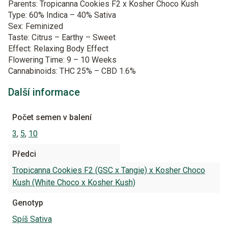
Parents: Tropicanna Cookies F2 x Kosher Choco Kush
Type: 60% Indica – 40% Sativa
Sex: Feminized
Taste: Citrus – Earthy – Sweet
Effect: Relaxing Body Effect
Flowering Time: 9 – 10 Weeks
Cannabinoids: THC 25% – CBD 1.6%
Další informace
Počet semen v balení
3
,
5
,
10
Předci
Tropicanna Cookies F2 (GSC x Tangie) x Kosher Choco
Kush (White Choco x Kosher Kush)
Genotyp
Spíš Sativa