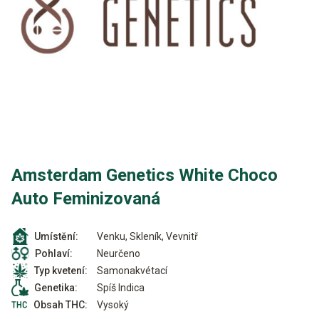
Amsterdam Genetics White Choco
Auto Feminizovaná
Venku, Skleník, Vevnitř
Umístění:
Neurčeno
Pohlaví:
Samonakvétací
Typ kvetení:
Spíš Indica
Genetika:
Vysoký
Obsah THC: