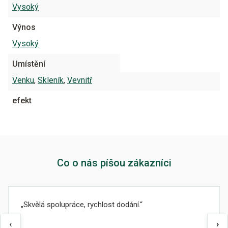
Vysoký
Výnos
Vysoký
Umístění
Venku
,
Skleník
,
Vevnitř
efekt
Co o nás píšou zákazníci
Skvělá spolupráce, rychlost dodání.
‹
›