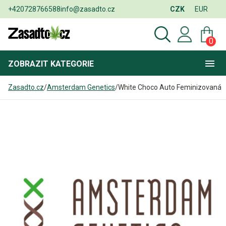
+420728766588
info@zasadto.cz
CZK
EUR
0
ZOBRAZIT
KATEGORIE
Zasadto.cz
/
Amsterdam Genetics
/
White Choco Auto Feminizovaná