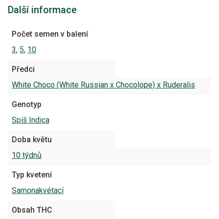
Další informace
Počet semen v balení
3
,
5
,
10
Předci
White Choco (White Russian x Chocolope) x Ruderalis
Genotyp
Spíš Indica
Doba květu
10 týdnů
Typ kvetení
Samonakvétací
Obsah THC