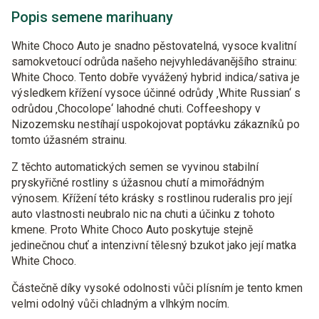
Popis semene marihuany
White Choco Auto je snadno pěstovatelná, vysoce kvalitní
samokvetoucí odrůda našeho nejvyhledávanějšího strainu:
White Choco. Tento dobře vyvážený hybrid indica/sativa je
výsledkem křížení vysoce účinné odrůdy ‚White Russian‘ s
odrůdou ‚Chocolope‘ lahodné chuti. Coffeeshopy v
Nizozemsku nestíhají uspokojovat poptávku zákazníků po
tomto úžasném strainu.
Z těchto automatických semen se vyvinou stabilní
pryskyřičné rostliny s úžasnou chutí a mimořádným
výnosem. Křížení této krásky s rostlinou ruderalis pro její
auto vlastnosti neubralo nic na chuti a účinku z tohoto
kmene. Proto White Choco Auto poskytuje stejně
jedinečnou chuť a intenzivní tělesný bzukot jako její matka
White Choco.
Částečně díky vysoké odolnosti vůči plísním je tento kmen
velmi odolný vůči chladným a vlhkým nocím.