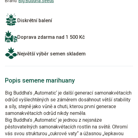
Brand:
Big Buddha Seeds
Diskrétní balení
Doprava zdarma nad 1 500 Kč
Největší výběr semen skladem
Popis semene marihuany
Big Buddha’s ‚Automatic‘ je další generací samonakvétacích
odrůd vyšlechtěných se záměrem dosáhnout větší stability
a síly, stejně jako vůně a chuti, kterou první generace
samonakvétacích odrůd nikdy neměla.
Big Buddha’s ‚Automatic‘ je jednou z nejsnáze
pěstovatelných samonakvétacích rostlin na světě. Ohromí
vás svou strukturou „cukrové vaty“ a úžasnou „lepkavou