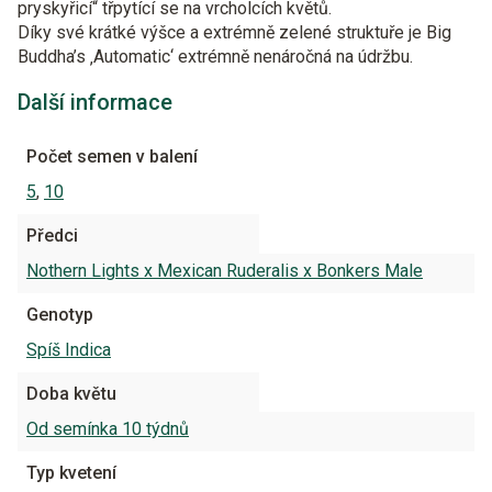
pryskyřicí“ třpytící se na vrcholcích květů.
Díky své krátké výšce a extrémně zelené struktuře je Big
Buddha’s ‚Automatic‘ extrémně nenáročná na údržbu.
Další informace
Počet semen v balení
5
,
10
Předci
Nothern Lights x Mexican Ruderalis x Bonkers Male
Genotyp
Spíš Indica
Doba květu
Od semínka 10 týdnů
Typ kvetení