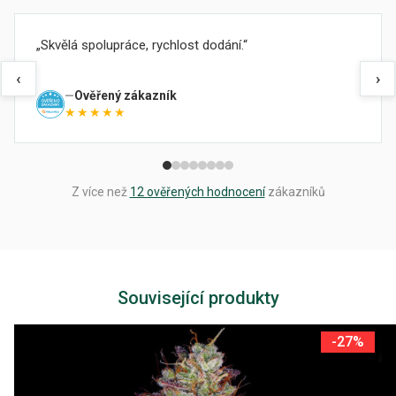
Skvělá spolupráce, rychlost dodání.
‹
›
Ověřený zákazník
★★★★★
Z více než
12 ověřených hodnocení
zákazníků
Související produkty
-27%