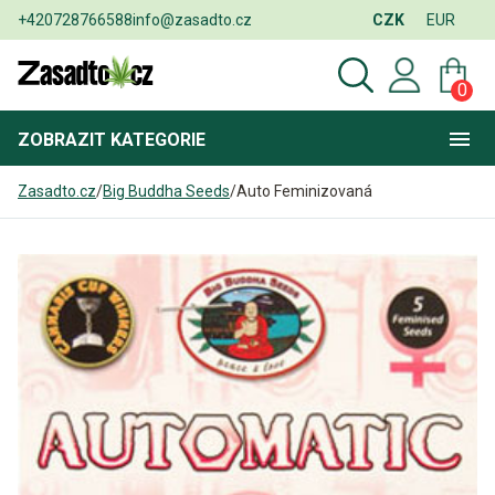
+420728766588
info@zasadto.cz
CZK
EUR
0
ZOBRAZIT
KATEGORIE
Zasadto.cz
/
Big Buddha Seeds
/
Auto Feminizovaná