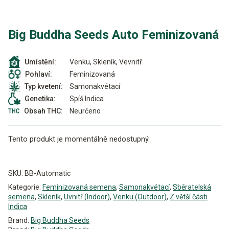
Big Buddha Seeds Auto Feminizovaná
Venku, Skleník, Vevnitř
Umístění:
Feminizovaná
Pohlaví:
Samonakvétací
Typ kvetení:
Spíš Indica
Genetika:
Neurčeno
Obsah THC:
Tento produkt je momentálně nedostupný.
Alternative:
SKU:
BB-Automatic
Kategorie:
Feminizovaná semena
,
Samonakvétací
,
Sběratelská
semena
,
Skleník
,
Uvnitř (Indoor)
,
Venku (Outdoor)
,
Z větší části
Indica
Brand:
Big Buddha Seeds