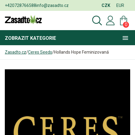
+420728766588
info@zasadto.cz
CZK
EUR
0
ZOBRAZIT
KATEGORIE
Zasadto.cz
/
Ceres Seeds
/
Hollands Hope Feminizovaná