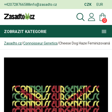
+420728766588
info@zasadto.cz
CZK
EUR
0
ZOBRAZIT
KATEGORIE
Zasadto.cz
/
Connoisseur Genetics
/
Cheese Dog Haze Feminizovaná