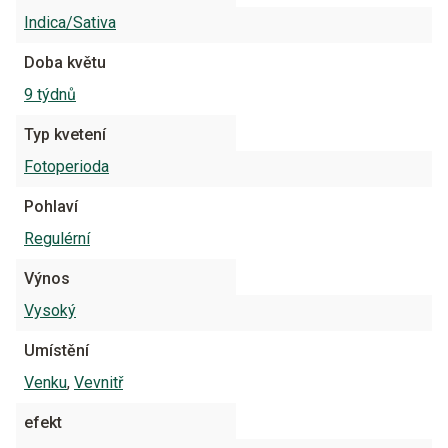
Indica/Sativa
Doba květu
9 týdnů
Typ kvetení
Fotoperioda
Pohlaví
Regulérní
Výnos
Vysoký
Umístění
Venku
,
Vevnitř
efekt