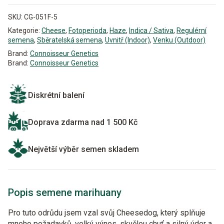
SKU:
CG-051F-5
Kategorie:
Cheese
,
Fotoperioda
,
Haze
,
Indica / Sativa
,
Regulérní
semena
,
Sběratelská semena
,
Uvnitř (Indoor)
,
Venku (Outdoor)
Brand:
Connoisseur Genetics
Brand:
Connoisseur Genetics
Diskrétní balení
Doprava zdarma nad 1 500 Kč
Největší výběr semen skladem
Popis semene marihuany
Pro tuto odrůdu jsem vzal svůj Cheesedog, který splňuje
mnoho požadavků, velký výnos, skvělou chuť a silný úder a