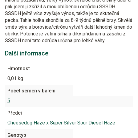
pak jsem ji zkřížil s mou oblíbenou odrůdou SSSDH.
SSSDH ještě více zvyšuje výnos, takže je to skutečná
pecka. Tahle holka skončila za 8-9 týdnů pěkně brzy. Skvělá
směs sýra a borovice/citrónu vytváří další lahodný kmen do
sbírky. Potence je velmi silná a díky přidanému zásahu z
SSSDH není tato odrůda určena pro lehké váhy.
Další informace
Hmotnost
0,01 kg
Počet semen v balení
5
Předci
Cheesedog Haze x Super Silver Sour Diesel Haze
Genotyp