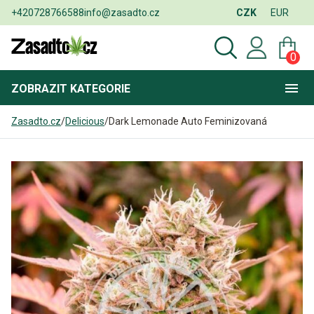
+420728766588
info@zasadto.cz
CZK
EUR
0
ZOBRAZIT
KATEGORIE
Zasadto.cz
/
Delicious
/
Dark Lemonade Auto Feminizovaná