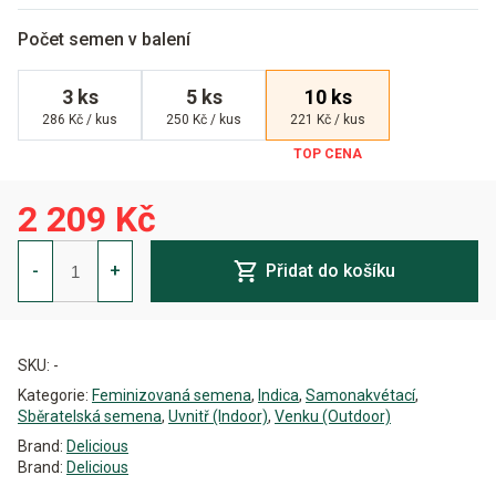
Počet semen v balení
3 ks
5 ks
10 ks
286 Kč / kus
250 Kč / kus
221 Kč / kus
2 209 Kč
Dark
Lemonade
-
+
Přidat do košíku
Auto
Feminizovaná
množství
Alternative:
SKU:
-
Kategorie:
Feminizovaná semena
,
Indica
,
Samonakvétací
,
Sběratelská semena
,
Uvnitř (Indoor)
,
Venku (Outdoor)
Brand:
Delicious
Brand:
Delicious