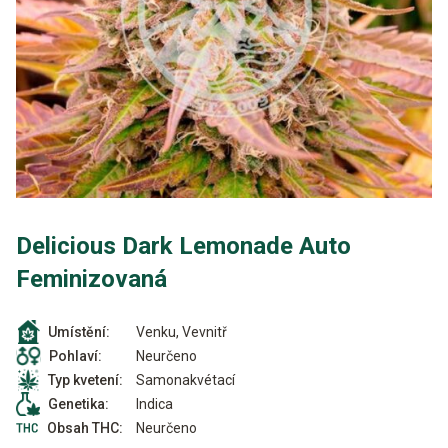
Delicious Dark Lemonade Auto
Feminizovaná
Venku, Vevnitř
Umístění:
Neurčeno
Pohlaví:
Samonakvétací
Typ kvetení:
Indica
Genetika:
Neurčeno
Obsah THC: