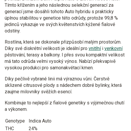
Tímto křížením a jeho následnou selekční generací za
generací jsme dosáhli tohoto Auto hybridu s prakticky
úplnou stabilitou v genetice této odrůdy, protože 99,8 %
jedinců vykazuje ve svých květenstvích kýžené fialové
odstíny.
Rostlina, která se dokonale přizpůsobí malým prostorům.
Díky své diskrétní velikosti je ideální pro
vnitřní
i
venkovní
pěstování, terasy a balkony. I přes svou kompaktní velikost
má tato odrůda velmi vysoký výnos. Nabízí překvapivě
vysokou produkci pro samonakvétací kmen.
Díky pečlivě vybrané linii má výraznou vůni. Čerstvě
sklizené citrusové plody s nádechem dobré bylinky, která
zaujme milovníky svěžích esencí.
Kombinuje to nejlepší z fialové genetiky s výjimečnou chutí
a výkonem.
Genotype
Indica Auto
THC
24%