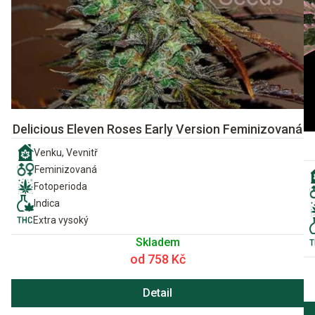
Delicious Eleven Roses Early Version Feminizovaná
Venku, Vevnitř
Feminizovaná
Fotoperioda
Indica
Extra vysoký
Skladem
od 758 Kč
Detail