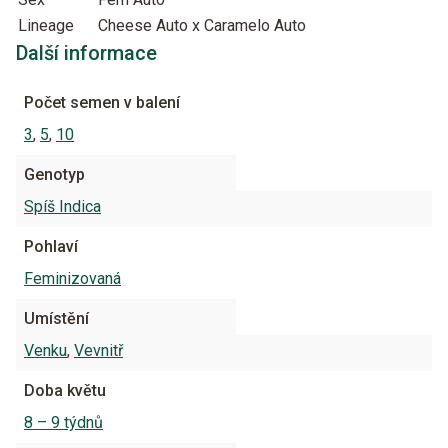
Lineage
Cheese Auto x Caramelo Auto
Další informace
Počet semen v balení
3
,
5
,
10
Genotyp
Spíš Indica
Pohlaví
Feminizovaná
Umístění
Venku
,
Vevnitř
Doba květu
8 – 9 týdnů