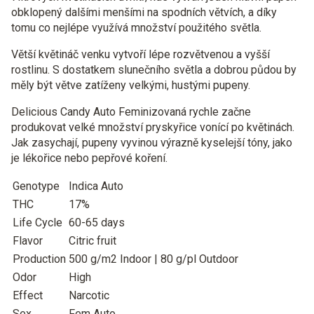
obklopený dalšími menšími na spodních větvích, a díky
tomu co nejlépe využívá množství použitého světla.
Větší květináč venku vytvoří lépe rozvětvenou a vyšší
rostlinu. S dostatkem slunečního světla a dobrou půdou by
měly být větve zatíženy velkými, hustými pupeny.
Delicious Candy Auto Feminizovaná rychle začne
produkovat velké množství pryskyřice vonící po květinách.
Jak zasychají, pupeny vyvinou výrazně kyselejší tóny, jako
je lékořice nebo pepřové koření.
Genotype
Indica Auto
THC
17%
Life Cycle
60-65 days
Flavor
Citric fruit
Production
500 g/m2 Indoor | 80 g/pl Outdoor
Odor
High
Effect
Narcotic
Sex
Fem Auto