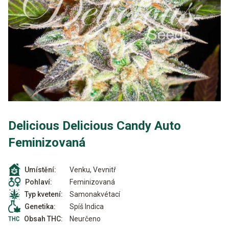
Delicious Delicious Candy Auto
Feminizovaná
Venku, Vevnitř
Umístění:
Feminizovaná
Pohlaví:
Samonakvétací
Typ kvetení:
Spíš Indica
Genetika:
Neurčeno
Obsah THC: