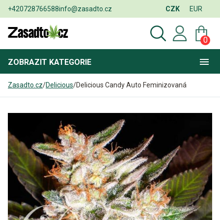
+420728766588
info@zasadto.cz
CZK
EUR
0
ZOBRAZIT
KATEGORIE
Zasadto.cz
/
Delicious
/
Delicious Candy Auto Feminizovaná