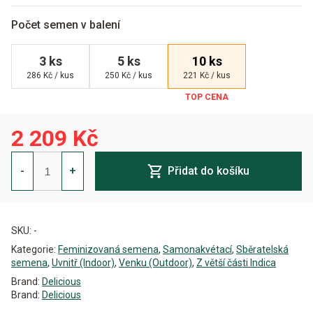
Počet semen v balení
3 ks
5 ks
10 ks
286 Kč / kus
250 Kč / kus
221 Kč / kus
2 209 Kč
Delicious
Candy
-
+
Přidat do košíku
Auto
Feminizovaná
množství
Alternative:
SKU:
-
Kategorie:
Feminizovaná semena
,
Samonakvétací
,
Sběratelská
semena
,
Uvnitř (Indoor)
,
Venku (Outdoor)
,
Z větší části Indica
Brand:
Delicious
Brand:
Delicious