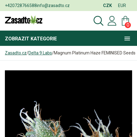
+420728766588
info@zasadto.cz
CZK
EUR
0
ZOBRAZIT
KATEGORIE
Zasadto.cz
/
Delta 9 Labs
/
Magnum Platinum Haze FEMINISED Seeds