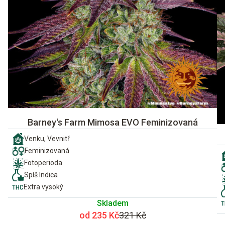
Barney's Farm Mimosa EVO Feminizovaná
Venku, Vevnitř
Feminizovaná
Fotoperioda
Spíš Indica
Extra vysoký
Skladem
od 235 Kč
321 Kč